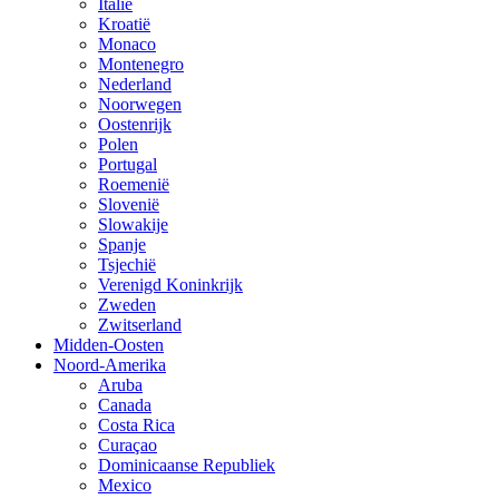
Italië
Kroatië
Monaco
Montenegro
Nederland
Noorwegen
Oostenrijk
Polen
Portugal
Roemenië
Slovenië
Slowakije
Spanje
Tsjechië
Verenigd Koninkrijk
Zweden
Zwitserland
Midden-Oosten
Noord-Amerika
Aruba
Canada
Costa Rica
Curaçao
Dominicaanse Republiek
Mexico