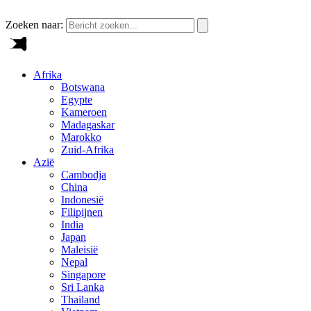
Zoeken naar:
Afrika
Botswana
Egypte
Kameroen
Madagaskar
Marokko
Zuid-Afrika
Azië
Cambodja
China
Indonesië
Filipijnen
India
Japan
Maleisië
Nepal
Singapore
Sri Lanka
Thailand