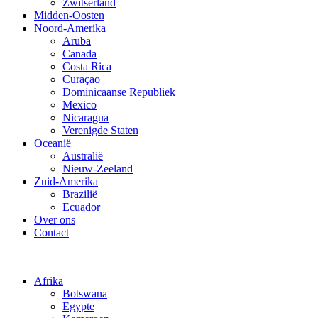
Zwitserland
Midden-Oosten
Noord-Amerika
Aruba
Canada
Costa Rica
Curaçao
Dominicaanse Republiek
Mexico
Nicaragua
Verenigde Staten
Oceanië
Australië
Nieuw-Zeeland
Zuid-Amerika
Brazilië
Ecuador
Over ons
Contact
Afrika
Botswana
Egypte