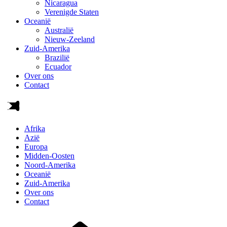
Nicaragua
Verenigde Staten
Oceanië
Australië
Nieuw-Zeeland
Zuid-Amerika
Brazilië
Ecuador
Over ons
Contact
Afrika
Azië
Europa
Midden-Oosten
Noord-Amerika
Oceanië
Zuid-Amerika
Over ons
Contact