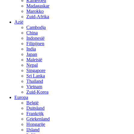
Kameroen
Madagaskar
Marokko
Zuid-Afrika
Azië
Cambodja
China
Indonesië
Filipijnen
India
Japan
Maleisië
Nepal
Singapore
Sri Lanka
Thailand
Vietnam
Zuid-Korea
Europa
België
Duitsland
Frankrijk
Griekenland
Hongarije
IJsland