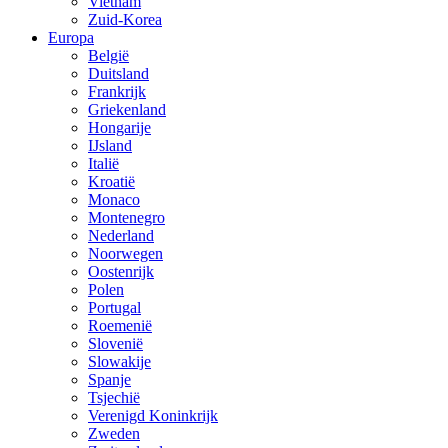
Vietnam
Zuid-Korea
Europa
België
Duitsland
Frankrijk
Griekenland
Hongarije
IJsland
Italië
Kroatië
Monaco
Montenegro
Nederland
Noorwegen
Oostenrijk
Polen
Portugal
Roemenië
Slovenië
Slowakije
Spanje
Tsjechië
Verenigd Koninkrijk
Zweden