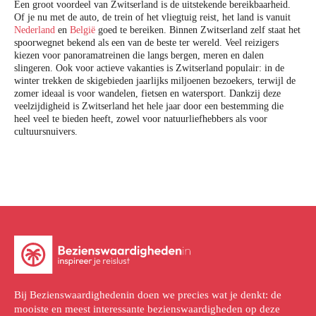
Een groot voordeel van Zwitserland is de uitstekende bereikbaarheid.
Of je nu met de auto, de trein of het vliegtuig reist, het land is vanuit
Nederland
en
België
goed te bereiken. Binnen Zwitserland zelf staat het
spoorwegnet bekend als een van de beste ter wereld. Veel reizigers
kiezen voor panoramatreinen die langs bergen, meren en dalen
slingeren. Ook voor actieve vakanties is Zwitserland populair: in de
winter trekken de skigebieden jaarlijks miljoenen bezoekers, terwijl de
zomer ideaal is voor wandelen, fietsen en watersport. Dankzij deze
veelzijdigheid is Zwitserland het hele jaar door een bestemming die
heel veel te bieden heeft, zowel voor natuurliefhebbers als voor
cultuursnuivers.
Bij Bezienswaardighedenin doen we precies wat je denkt: de
mooiste en meest interessante bezienswaardigheden op deze