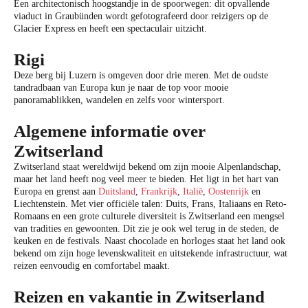
Een architectonisch hoogstandje in de spoorwegen: dit opvallende
viaduct in Graubünden wordt gefotografeerd door reizigers op de
Glacier Express en heeft een spectaculair uitzicht.
Rigi
Deze berg bij Luzern is omgeven door drie meren. Met de oudste
tandradbaan van Europa kun je naar de top voor mooie
panoramablikken, wandelen en zelfs voor wintersport.
Algemene informatie over
Zwitserland
Zwitserland staat wereldwijd bekend om zijn mooie Alpenlandschap,
maar het land heeft nog veel meer te bieden. Het ligt in het hart van
Europa en grenst aan
Duitsland
,
Frankrijk
,
Italië
,
Oostenrijk
en
Liechtenstein. Met vier officiële talen: Duits, Frans, Italiaans en Reto-
Romaans en een grote culturele diversiteit is Zwitserland een mengsel
van tradities en gewoonten. Dit zie je ook wel terug in de steden, de
keuken en de festivals. Naast chocolade en horloges staat het land ook
bekend om zijn hoge levenskwaliteit en uitstekende infrastructuur, wat
reizen eenvoudig en comfortabel maakt.
Reizen en vakantie in Zwitserland