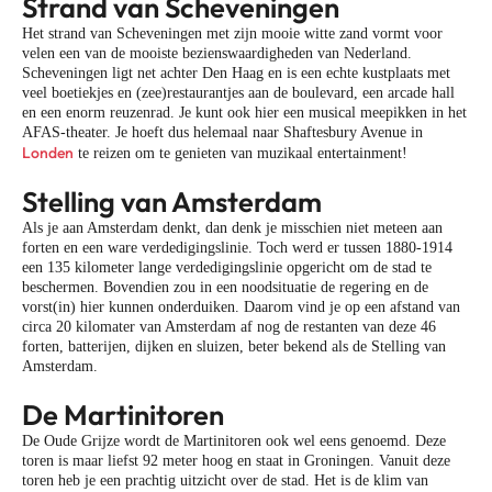
Strand van Scheveningen
Het strand van Scheveningen met zijn mooie witte zand vormt voor
velen een van de mooiste bezienswaardigheden van Nederland.
Scheveningen ligt net achter Den Haag en is een echte kustplaats met
veel boetiekjes en (zee)restaurantjes aan de boulevard, een arcade hall
en een enorm reuzenrad. Je kunt ook hier een musical meepikken in het
AFAS-theater. Je hoeft dus helemaal naar Shaftesbury Avenue in
Londen
te reizen om te genieten van muzikaal entertainment!
Stelling van Amsterdam
Als je aan Amsterdam denkt, dan denk je misschien niet meteen aan
forten en een ware verdedigingslinie. Toch werd er tussen 1880-1914
een 135 kilometer lange verdedigingslinie opgericht om de stad te
beschermen. Bovendien zou in een noodsituatie de regering en de
vorst(in) hier kunnen onderduiken. Daarom vind je op een afstand van
circa 20 kilomater van Amsterdam af nog de restanten van deze 46
forten, batterijen, dijken en sluizen, beter bekend als de Stelling van
Amsterdam.
De Martinitoren
De Oude Grijze wordt de Martinitoren ook wel eens genoemd. Deze
toren is maar liefst 92 meter hoog en staat in Groningen. Vanuit deze
toren heb je een prachtig uitzicht over de stad. Het is de klim van