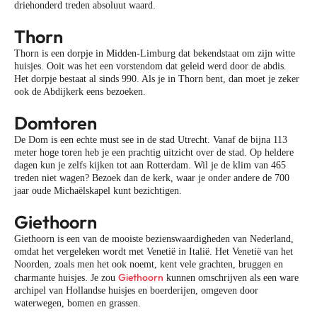
driehonderd treden absoluut waard.
Thorn
Thorn is een dorpje in Midden-Limburg dat bekendstaat om zijn witte
huisjes. Ooit was het een vorstendom dat geleid werd door de abdis.
Het dorpje bestaat al sinds 990. Als je in Thorn bent, dan moet je zeker
ook de Abdijkerk eens bezoeken.
Domtoren
De Dom is een echte must see in de stad Utrecht. Vanaf de bijna 113
meter hoge toren heb je een prachtig uitzicht over de stad. Op heldere
dagen kun je zelfs kijken tot aan Rotterdam. Wil je de klim van 465
treden niet wagen? Bezoek dan de kerk, waar je onder andere de 700
jaar oude Michaëlskapel kunt bezichtigen.
Giethoorn
Giethoorn is een van de mooiste bezienswaardigheden van Nederland,
omdat het vergeleken wordt met Venetië in Italië. Het Venetië van het
Noorden, zoals men het ook noemt, kent vele grachten, bruggen en
Giethoorn
charmante huisjes. Je zou
kunnen omschrijven als een ware
archipel van Hollandse huisjes en boerderijen, omgeven door
waterwegen, bomen en grassen.