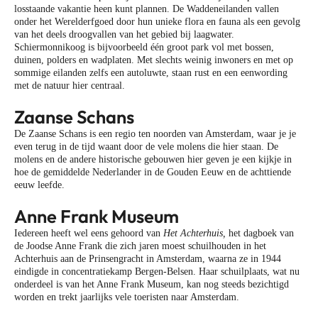
losstaande vakantie heen kunt plannen. De Waddeneilanden vallen
onder het Werelderfgoed door hun unieke flora en fauna als een gevolg
van het deels droogvallen van het gebied bij laagwater.
Schiermonnikoog is bijvoorbeeld één groot park vol met bossen,
duinen, polders en wadplaten. Met slechts weinig inwoners en met op
sommige eilanden zelfs een autoluwte, staan rust en een eenwording
met de natuur hier centraal.
Zaanse Schans
De Zaanse Schans is een regio ten noorden van Amsterdam, waar je je
even terug in de tijd waant door de vele molens die hier staan. De
molens en de andere historische gebouwen hier geven je een kijkje in
hoe de gemiddelde Nederlander in de Gouden Eeuw en de achttiende
eeuw leefde.
Anne Frank Museum
Iedereen heeft wel eens gehoord van
Het Achterhuis,
het dagboek van
de Joodse Anne Frank die zich jaren moest schuilhouden in het
Achterhuis aan de Prinsengracht in Amsterdam, waarna ze in 1944
eindigde in concentratiekamp Bergen-Belsen. Haar schuilplaats, wat nu
onderdeel is van het Anne Frank Museum, kan nog steeds bezichtigd
worden en trekt jaarlijks vele toeristen naar Amsterdam.