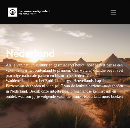
Nederland
Als je van natuur, cultuur en geschiedenis houdt, hoef je niet per se een
vakantie naar het buitenland te plannen. Ons waterrijk landje bevat veel
prachtige nationale parken en historische steden. Van de
Waddeneilanden tot het Zuid-Limburgse Heuvellandschap: bij
Bezienswaardigheden.nl vind je 17 van de leukste bezienswaardigheden
in Nederland. Bekijk onze uitgebreide, binnenlandse kennisbank en
ontdek waarom jij je volgende vakantie binnen Nederland moet boeken.