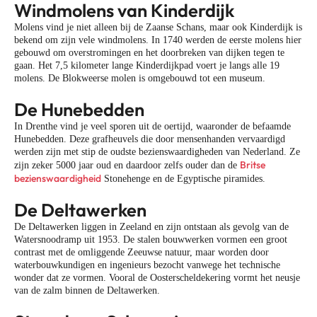
Windmolens van Kinderdijk
Molens vind je niet alleen bij de Zaanse Schans, maar ook Kinderdijk is
bekend om zijn vele windmolens. In 1740 werden de eerste molens hier
gebouwd om overstromingen en het doorbreken van dijken tegen te
gaan. Het 7,5 kilometer lange Kinderdijkpad voert je langs alle 19
molens. De Blokweerse molen is omgebouwd tot een museum.
De Hunebedden
In Drenthe vind je veel sporen uit de oertijd, waaronder de befaamde
Hunebedden. Deze grafheuvels die door mensenhanden vervaardigd
werden zijn met stip de oudste bezienswaardigheden van Nederland. Ze
Britse
zijn zeker 5000 jaar oud en daardoor zelfs ouder dan de
bezienswaardigheid
Stonehenge en de Egyptische piramides.
De Deltawerken
De Deltawerken liggen in Zeeland en zijn ontstaan als gevolg van de
Watersnoodramp uit 1953. De stalen bouwwerken vormen een groot
contrast met de omliggende Zeeuwse natuur, maar worden door
waterbouwkundigen en ingenieurs bezocht vanwege het technische
wonder dat ze vormen. Vooral de Oosterscheldekering vormt het neusje
van de zalm binnen de Deltawerken.