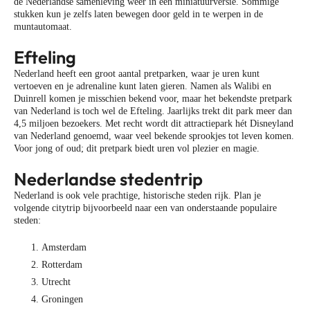
de Nederlandse samenleving weer in een miniatuurversie. Sommige
stukken kun je zelfs laten bewegen door geld in te werpen in de
muntautomaat.
Efteling
Nederland heeft een groot aantal pretparken, waar je uren kunt
vertoeven en je adrenaline kunt laten gieren. Namen als Walibi en
Duinrell komen je misschien bekend voor, maar het bekendste pretpark
van Nederland is toch wel de Efteling. Jaarlijks trekt dit park meer dan
4,5 miljoen bezoekers. Met recht wordt dit attractiepark hét Disneyland
van Nederland genoemd, waar veel bekende sprookjes tot leven komen.
Voor jong of oud; dit pretpark biedt uren vol plezier en magie.
Nederlandse stedentrip
Nederland is ook vele prachtige, historische steden rijk. Plan je
volgende citytrip bijvoorbeeld naar een van onderstaande populaire
steden:
Amsterdam
Rotterdam
Utrecht
Groningen