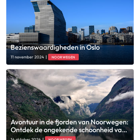
Bezienswaardigheden in Oslo
11 november 2024
|
NOORWEGEN
Avontuur in de fjorden van Noorwegen:
Ontdek de ongekende schoonheid van
Noorwegen
14 oktober 2024
|
NOORWEGEN