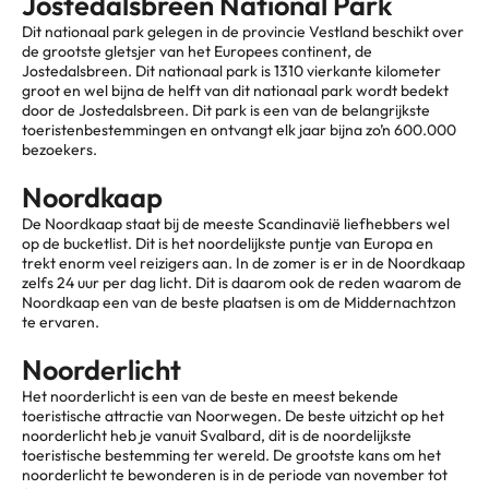
Jostedalsbreen National Park
Dit nationaal park gelegen in de provincie Vestland beschikt over
de grootste gletsjer van het Europees continent, de
Jostedalsbreen. Dit nationaal park is 1310 vierkante kilometer
groot en wel bijna de helft van dit nationaal park wordt bedekt
door de Jostedalsbreen. Dit park is een van de belangrijkste
toeristenbestemmingen en ontvangt elk jaar bijna zo’n 600.000
bezoekers.
Noordkaap
De Noordkaap staat bij de meeste Scandinavië liefhebbers wel
op de bucketlist. Dit is het noordelijkste puntje van Europa en
trekt enorm veel reizigers aan. In de zomer is er in de Noordkaap
zelfs 24 uur per dag licht. Dit is daarom ook de reden waarom de
Noordkaap een van de beste plaatsen is om de Middernachtzon
te ervaren.
Noorderlicht
Het noorderlicht is een van de beste en meest bekende
toeristische attractie van Noorwegen. De beste uitzicht op het
noorderlicht heb je vanuit Svalbard, dit is de noordelijkste
toeristische bestemming ter wereld. De grootste kans om het
noorderlicht te bewonderen is in de periode van november tot