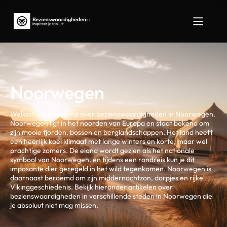
Noorwegen
Welkom op de pagina over bezienswaardigheden in Noorwegen.
Noorwegen ligt in het noorden van Europa en staat bekend om
zijn mooie fjorden, bossen en berglandschappen. Het land heeft
een heerlijk koel klimaat met lange winters en korte, maar wel
prachtige zomers. De eland wordt gezien als het nationale
symbool van Noorwegen, en tijdens een rondreis kun je dit
imposante dier geregeld in het wild tegenkomen. Noorwegen is
daarnaast beroemd om zijn middernachtzon, dorpjes en rijke
Vikinggeschiedenis. Bekijk hieronder artikelen over
bezienswaardigheden in verschillende steden in Noorwegen die
je absoluut niet mag missen.