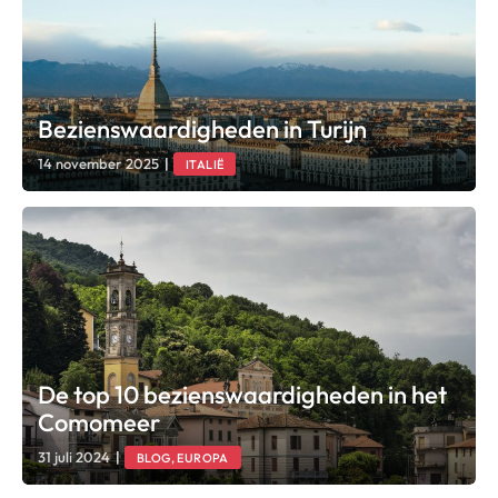
Bezienswaardigheden in Turijn
14 november 2025
|
ITALIË
De top 10 bezienswaardigheden in het
Comomeer
31 juli 2024
|
BLOG, EUROPA