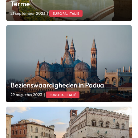
Terme
21 september 2023
|
EUROPA, ITALIË
Bezienswaardigheden in Padua
29 augustus 2023
|
EUROPA, ITALIË