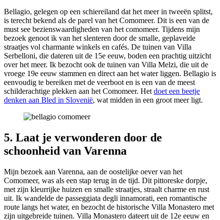
Bellagio, gelegen op een schiereiland dat het meer in tweeën splitst,
is terecht bekend als de parel van het Comomeer. Dit is een van de
must see bezienswaardigheden van het comomeer. Tijdens mijn
bezoek genoot ik van het slenteren door de smalle, geplaveide
straatjes vol charmante winkels en cafés. De tuinen van Villa
Serbelloni, die dateren uit de 15e eeuw, boden een prachtig uitzicht
over het meer. Ik bezocht ook de tuinen van Villa Melzi, die uit de
vroege 19e eeuw stammen en direct aan het water liggen. Bellagio is
eenvoudig te bereiken met de veerboot en is een van de meest
schilderachtige plekken aan het Comomeer. Het
doet een beetje
denken aan Bled in Slovenië
, wat midden in een groot meer ligt.
5. Laat je verwonderen door de
schoonheid van Varenna
Mijn bezoek aan Varenna, aan de oostelijke oever van het
Comomeer, was als een stap terug in de tijd. Dit pittoreske dorpje,
met zijn kleurrijke huizen en smalle straatjes, straalt charme en rust
uit. Ik wandelde de passeggiata degli innamorati, een romantische
route langs het water, en bezocht de historische Villa Monastero met
zijn uitgebreide tuinen. Villa Monastero dateert uit de 12e eeuw en