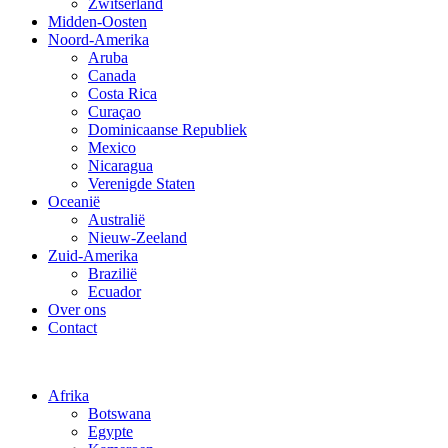
Zwitserland
Midden-Oosten
Noord-Amerika
Aruba
Canada
Costa Rica
Curaçao
Dominicaanse Republiek
Mexico
Nicaragua
Verenigde Staten
Oceanië
Australië
Nieuw-Zeeland
Zuid-Amerika
Brazilië
Ecuador
Over ons
Contact
Afrika
Botswana
Egypte