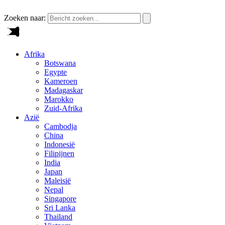
Zoeken naar:
Afrika
Botswana
Egypte
Kameroen
Madagaskar
Marokko
Zuid-Afrika
Azië
Cambodja
China
Indonesië
Filipijnen
India
Japan
Maleisië
Nepal
Singapore
Sri Lanka
Thailand