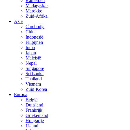
Kameroen
Madagaskar
Marokko
Zuid-Afrika
Azië
Cambodja
China
Indonesië
Filipijnen
India
Japan
Maleisië
Nepal
Singapore
Sri Lanka
Thailand
Vietnam
Zuid-Korea
Europa
België
Duitsland
Frankrijk
Griekenland
Hongarije
IJsland