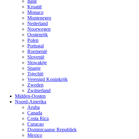
Italië
Kroatië
Monaco
Montenegro
Nederland
Noorwegen
Oostenrijk
Polen
Portugal
Roemenië
Slovenië
Slowakije
Spanje
Tsjechië
Verenigd Koninkrijk
Zweden
Zwitserland
Midden-Oosten
Noord-Amerika
Aruba
Canada
Costa Rica
Curaçao
Dominicaanse Republiek
Mexico