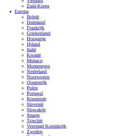
Vietnam
Zuid-Korea
Europa
België
Duitsland
Frankrijk
Griekenland
Hongarije
IJsland
Italië
Kroatië
Monaco
Montenegro
Nederland
Noorwegen
Oostenrijk
Polen
Portugal
Roemenië
Slovenië
Slowakije
Spanje
Tsjechië
Verenigd Koninkrijk
Zweden