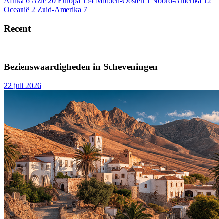
Afrika
6
Azië
20
Europa
154
Midden-Oosten
1
Noord-Amerika
12
Oceanië
2
Zuid-Amerika
7
Recent
Bezienswaardigheden in Scheveningen
22 juli 2026