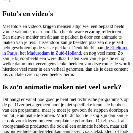
Foto's en video's
Met foto’s en video’s krijgen mensen altijd wel een bepaald beeld
van je vakantie, maar nooit kan het de ware ervaring reflecteren.
Een nieuwe manier om dit aan te pakken is door een animatie te
maken van je reis! Tussendoor kan je beelden plaatsen die je zelf
hebt geschoten op de vetste plekken. Denk hierbij aan
de Eifeltoren
in Parijs
, het
Madurodam in Zuid-Holland
, en nog veel meer. Zo
kan je bijvoorbeeld een wereldkaart laten zien van je positie en op
welke datum met vervolgens leuke beelden van deze route. Je wordt
hierdoor veel meer in een verhaal genomen, dan als je deze content
los zou laten zien op een beeldscherm.
Is zo’n animatie maken niet veel werk?
Dit hangt er vanaf hoe goed je bent met technische programma’s op
de pc. Over het algemeen hoef je niet specifieke kennis te hebben
van een programma, maar je moet je gewoon de stappen doorlopen
om tot je animatie te komen. Mocht dit toch te lastig zijn dan kan je
er ook voor kiezen om een template te gebruiken. Dit zijn vaak al
voorgemaakte producten die ook al een animatie hebben, maar zelf
nog individuele onderdelen kan aanpassen zoals tekst, kleur of look.