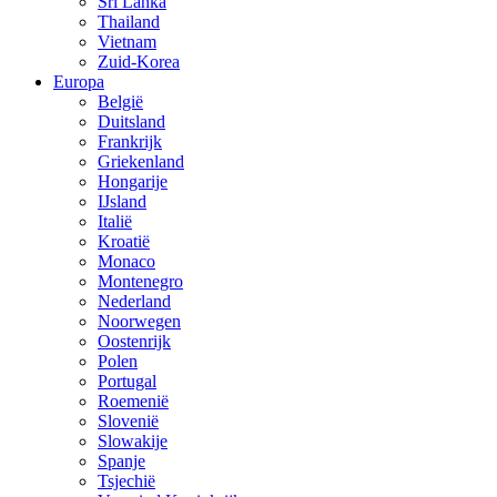
Sri Lanka
Thailand
Vietnam
Zuid-Korea
Europa
België
Duitsland
Frankrijk
Griekenland
Hongarije
IJsland
Italië
Kroatië
Monaco
Montenegro
Nederland
Noorwegen
Oostenrijk
Polen
Portugal
Roemenië
Slovenië
Slowakije
Spanje
Tsjechië