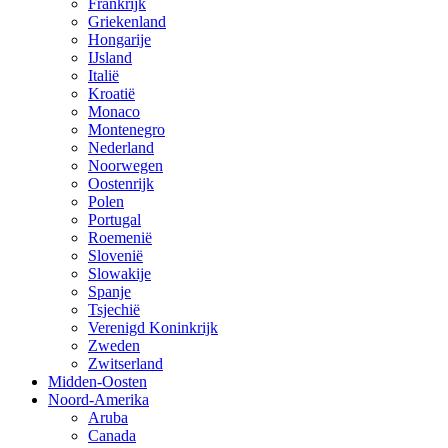
Frankrijk
Griekenland
Hongarije
IJsland
Italië
Kroatië
Monaco
Montenegro
Nederland
Noorwegen
Oostenrijk
Polen
Portugal
Roemenië
Slovenië
Slowakije
Spanje
Tsjechië
Verenigd Koninkrijk
Zweden
Zwitserland
Midden-Oosten
Noord-Amerika
Aruba
Canada