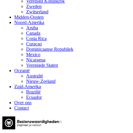
Verenigd Koninkrijk
Zweden
Zwitserland
Midden-Oosten
Noord-Amerika
Aruba
Canada
Costa Rica
Curaçao
Dominicaanse Republiek
Mexico
Nicaragua
Verenigde Staten
Oceanië
Australië
Nieuw-Zeeland
Zuid-Amerika
Brazilië
Ecuador
Over ons
Contact