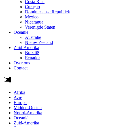
Costa Rica
Curaçao
Dominicaanse Republiek
Mexico
Nicaragua
Verenigde Staten
Oceanië
Australië
Nieuw-Zeeland
Zuid-Amerika
Brazilië
Ecuador
Over ons
Contact
Afrika
Azië
Europa
Midden-Oosten
Noord-Amerika
Oceanië
Zuid-Amerika