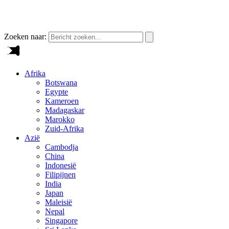
Zoeken naar:
Afrika
Botswana
Egypte
Kameroen
Madagaskar
Marokko
Zuid-Afrika
Azië
Cambodja
China
Indonesië
Filipijnen
India
Japan
Maleisië
Nepal
Singapore