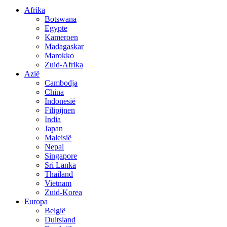
Afrika
Botswana
Egypte
Kameroen
Madagaskar
Marokko
Zuid-Afrika
Azië
Cambodja
China
Indonesië
Filipijnen
India
Japan
Maleisië
Nepal
Singapore
Sri Lanka
Thailand
Vietnam
Zuid-Korea
Europa
België
Duitsland