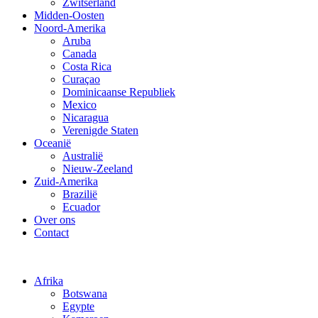
Zwitserland
Midden-Oosten
Noord-Amerika
Aruba
Canada
Costa Rica
Curaçao
Dominicaanse Republiek
Mexico
Nicaragua
Verenigde Staten
Oceanië
Australië
Nieuw-Zeeland
Zuid-Amerika
Brazilië
Ecuador
Over ons
Contact
Afrika
Botswana
Egypte