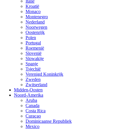
Italië
Kroatië
Monaco
Montenegro
Nederland
Noorwegen
Oostenrijk
Polen
Portugal
Roemenië
Slovenië
Slowakije
Spanje
Tsjechië
Verenigd Koninkrijk
Zweden
Zwitserland
Midden-Oosten
Noord-Amerika
Aruba
Canada
Costa Rica
Curaçao
Dominicaanse Republiek
Mexico