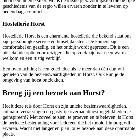
biedt een intieme sfeer. Het is de ideale plek voor gasten die de rijke
geschiedenis van de regio willen ervaren zonder in te leveren op
hedendaags comfort.
Hostellerie Horst
Hostellerie Horst is een charmante hostellerie die bekend staat om
zijn persoonlijke service en huiselijke sfeer. De kamers zijn
comfortabel en gezellig, en het ontbijt wordt geprezen. Dit is een
uitstekende optie voor reizigers die op zoek zijn naar een warm
welkom en een rustig verblijf.
Een overnachting is een goed idee als je meer dan één dag wil
genieten van de bezienswaardigheden in Horst. Ook kun je de
omgeving van horst ontdekken.
Breng jij een bezoek aan Horst?
Heeft deze reis door Horst en zijn unieke bezienswaardigheden,
culinaire verrassingen en gastvrije overnachtingsmogelijkheden je
geïnspireerd? Met zoveel te zien, te proeven en te beleven, is Horst
de perfecte bestemming voor iedereen die het mooie Limburg wil
ervaren. Wacht niet langer en plan jouw bezoek aan deze charmante
plaats.