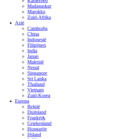
Kameroen
Madagaskar
Marokko
Zuid-Afrika
Azië
Cambodja
China
Indonesië
Filipijnen
India
Japan
Maleisië
Nepal
Singapore
Sri Lanka
Thailand
Vietnam
Zuid-Korea
Europa
België
Duitsland
Frankrijk
Griekenland
Hongarije
IJsland