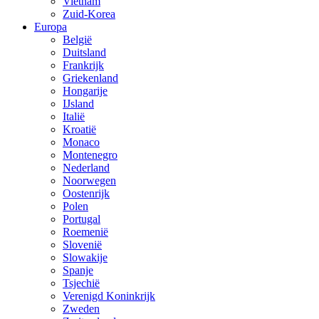
Vietnam
Zuid-Korea
Europa
België
Duitsland
Frankrijk
Griekenland
Hongarije
IJsland
Italië
Kroatië
Monaco
Montenegro
Nederland
Noorwegen
Oostenrijk
Polen
Portugal
Roemenië
Slovenië
Slowakije
Spanje
Tsjechië
Verenigd Koninkrijk
Zweden