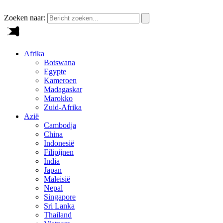
Zoeken naar:
Afrika
Botswana
Egypte
Kameroen
Madagaskar
Marokko
Zuid-Afrika
Azië
Cambodja
China
Indonesië
Filipijnen
India
Japan
Maleisië
Nepal
Singapore
Sri Lanka
Thailand