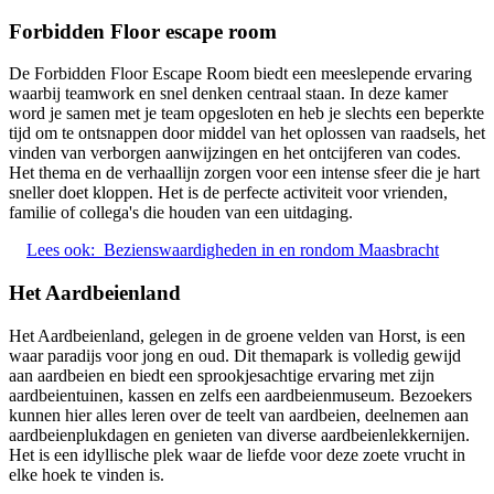
Forbidden Floor escape room
De Forbidden Floor Escape Room biedt een meeslepende ervaring
waarbij teamwork en snel denken centraal staan. In deze kamer
word je samen met je team opgesloten en heb je slechts een beperkte
tijd om te ontsnappen door middel van het oplossen van raadsels, het
vinden van verborgen aanwijzingen en het ontcijferen van codes.
Het thema en de verhaallijn zorgen voor een intense sfeer die je hart
sneller doet kloppen. Het is de perfecte activiteit voor vrienden,
familie of collega's die houden van een uitdaging.
Lees ook:
Bezienswaardigheden in en rondom Maasbracht
Het Aardbeienland
Het Aardbeienland, gelegen in de groene velden van Horst, is een
waar paradijs voor jong en oud. Dit themapark is volledig gewijd
aan aardbeien en biedt een sprookjesachtige ervaring met zijn
aardbeientuinen, kassen en zelfs een aardbeienmuseum. Bezoekers
kunnen hier alles leren over de teelt van aardbeien, deelnemen aan
aardbeienplukdagen en genieten van diverse aardbeienlekkernijen.
Het is een idyllische plek waar de liefde voor deze zoete vrucht in
elke hoek te vinden is.