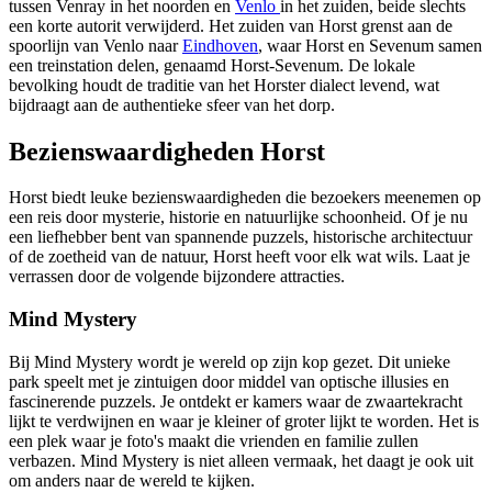
tussen Venray in het noorden en
Venlo
in het zuiden, beide slechts
een korte autorit verwijderd. Het zuiden van Horst grenst aan de
spoorlijn van Venlo naar
Eindhoven
, waar Horst en Sevenum samen
een treinstation delen, genaamd Horst-Sevenum. De lokale
bevolking houdt de traditie van het Horster dialect levend, wat
bijdraagt aan de authentieke sfeer van het dorp.
Bezienswaardigheden Horst
Horst biedt leuke bezienswaardigheden die bezoekers meenemen op
een reis door mysterie, historie en natuurlijke schoonheid. Of je nu
een liefhebber bent van spannende puzzels, historische architectuur
of de zoetheid van de natuur, Horst heeft voor elk wat wils. Laat je
verrassen door de volgende bijzondere attracties.
Mind Mystery
Bij Mind Mystery wordt je wereld op zijn kop gezet. Dit unieke
park speelt met je zintuigen door middel van optische illusies en
fascinerende puzzels. Je ontdekt er kamers waar de zwaartekracht
lijkt te verdwijnen en waar je kleiner of groter lijkt te worden. Het is
een plek waar je foto's maakt die vrienden en familie zullen
verbazen. Mind Mystery is niet alleen vermaak, het daagt je ook uit
om anders naar de wereld te kijken.