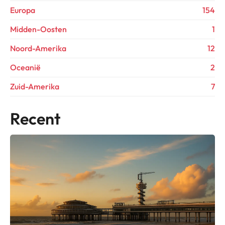
Europa
154
Midden-Oosten
1
Noord-Amerika
12
Oceanië
2
Zuid-Amerika
7
Recent