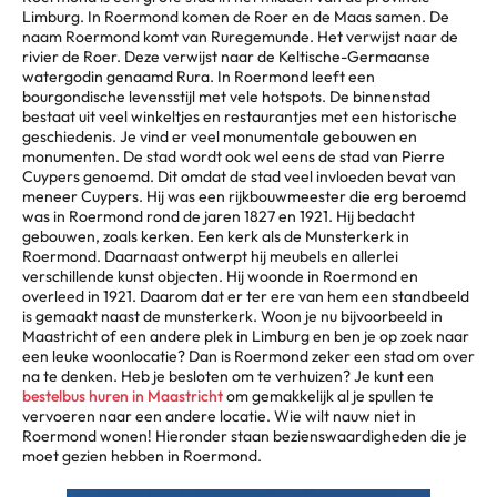
Limburg. In Roermond komen de Roer en de Maas samen. De
naam Roermond komt van Ruregemunde. Het verwijst naar de
rivier de Roer. Deze verwijst naar de Keltische-Germaanse
watergodin genaamd Rura. In Roermond leeft een
bourgondische levensstijl met vele hotspots. De binnenstad
bestaat uit veel winkeltjes en restaurantjes met een historische
geschiedenis. Je vind er veel monumentale gebouwen en
monumenten. De stad wordt ook wel eens de stad van Pierre
Cuypers genoemd. Dit omdat de stad veel invloeden bevat van
meneer Cuypers. Hij was een rijkbouwmeester die erg beroemd
was in Roermond rond de jaren 1827 en 1921. Hij bedacht
gebouwen, zoals kerken. Een kerk als de Munsterkerk in
Roermond. Daarnaast ontwerpt hij meubels en allerlei
verschillende kunst objecten. Hij woonde in Roermond en
overleed in 1921. Daarom dat er ter ere van hem een standbeeld
is gemaakt naast de munsterkerk. Woon je nu bijvoorbeeld in
Maastricht of een andere plek in Limburg en ben je op zoek naar
een leuke woonlocatie? Dan is Roermond zeker een stad om over
na te denken. Heb je besloten om te verhuizen? Je kunt een
bestelbus huren in Maastricht
om gemakkelijk al je spullen te
vervoeren naar een andere locatie. Wie wilt nauw niet in
Roermond wonen! Hieronder staan bezienswaardigheden die je
moet gezien hebben in Roermond.