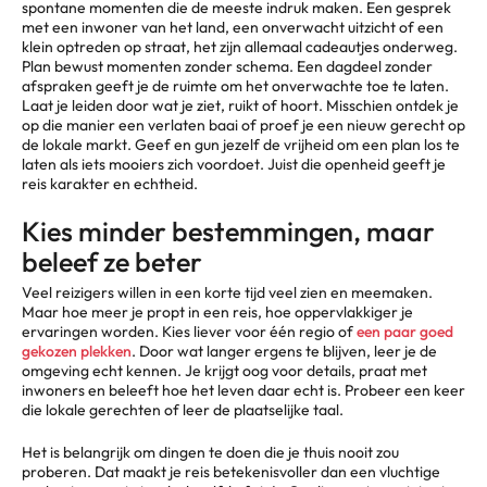
spontane momenten die de meeste indruk maken. Een gesprek
met een inwoner van het land, een onverwacht uitzicht of een
klein optreden op straat, het zijn allemaal cadeautjes onderweg.
Plan bewust momenten zonder schema. Een dagdeel zonder
afspraken geeft je de ruimte om het onverwachte toe te laten.
Laat je leiden door wat je ziet, ruikt of hoort. Misschien ontdek je
op die manier een verlaten baai of proef je een nieuw gerecht op
de lokale markt. Geef en gun jezelf de vrijheid om een plan los te
laten als iets mooiers zich voordoet. Juist die openheid geeft je
reis karakter en echtheid.
Kies minder bestemmingen, maar
beleef ze beter
Veel reizigers willen in een korte tijd veel zien en meemaken.
Maar hoe meer je propt in een reis, hoe oppervlakkiger je
ervaringen worden. Kies liever voor één regio of
een paar goed
gekozen plekken
. Door wat langer ergens te blijven, leer je de
omgeving echt kennen. Je krijgt oog voor details, praat met
inwoners en beleeft hoe het leven daar echt is. Probeer een keer
die lokale gerechten of leer de plaatselijke taal.
Het is belangrijk om dingen te doen die je thuis nooit zou
proberen. Dat maakt je reis betekenisvoller dan een vluchtige