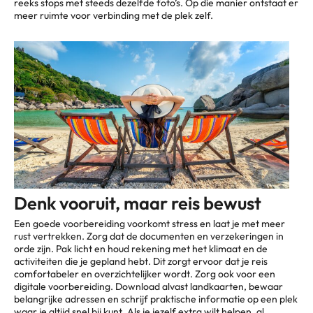
reeks stops met steeds dezelfde foto’s. Op die manier ontstaat er
meer ruimte voor verbinding met de plek zelf.
Denk vooruit, maar reis bewust
Een goede voorbereiding voorkomt stress en laat je met meer
rust vertrekken. Zorg dat de documenten en verzekeringen in
orde zijn. Pak licht en houd rekening met het klimaat en de
activiteiten die je gepland hebt. Dit zorgt ervoor dat je reis
comfortabeler en overzichtelijker wordt. Zorg ook voor een
digitale voorbereiding. Download alvast landkaarten, bewaar
belangrijke adressen en schrijf praktische informatie op een plek
waar je altijd snel bij kunt. Als je jezelf extra wilt helpen, al