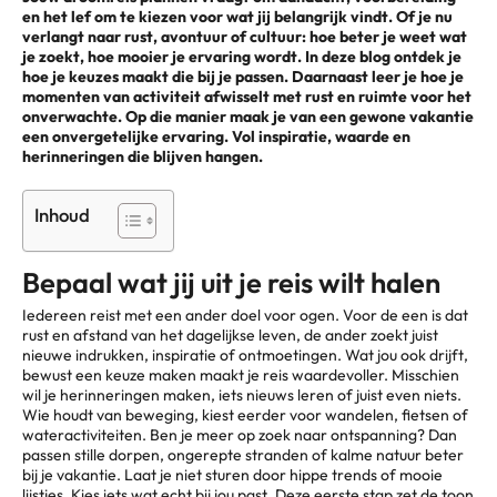
en het lef om te kiezen voor wat jij belangrijk vindt. Of je nu
verlangt naar rust, avontuur of cultuur: hoe beter je weet wat
je zoekt, hoe mooier je ervaring wordt. In deze blog ontdek je
hoe je keuzes maakt die bij je passen. Daarnaast leer je hoe je
momenten van activiteit afwisselt met rust en ruimte voor het
onverwachte. Op die manier maak je van een gewone vakantie
een onvergetelijke ervaring. Vol inspiratie, waarde en
herinneringen die blijven hangen.
Inhoud
Bepaal wat jij uit je reis wilt halen
Iedereen reist met een ander doel voor ogen. Voor de een is dat
rust en afstand van het dagelijkse leven, de ander zoekt juist
nieuwe indrukken, inspiratie of ontmoetingen. Wat jou ook drijft,
bewust een keuze maken maakt je reis waardevoller. Misschien
wil je herinneringen maken, iets nieuws leren of juist even niets.
Wie houdt van beweging, kiest eerder voor wandelen, fietsen of
wateractiviteiten. Ben je meer op zoek naar ontspanning? Dan
passen stille dorpen, ongerepte stranden of kalme natuur beter
bij je vakantie. Laat je niet sturen door hippe trends of mooie
lijstjes. Kies iets wat echt bij jou past. Deze eerste stap zet de toon