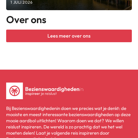
1 JULI 2026
Over ons
Lees meer over ons
Bij Bezienswaardighedenin doen we precies wat je denkt: de
mooiste en meest interessante bezienswaardigheden op deze
mooie aardbol uitlichten! Waarom doen we dat? We willen
reislust inspireren. De wereld is zo prachtig dat we het wel
moeten delen! Laat je volgende reis inspireren door