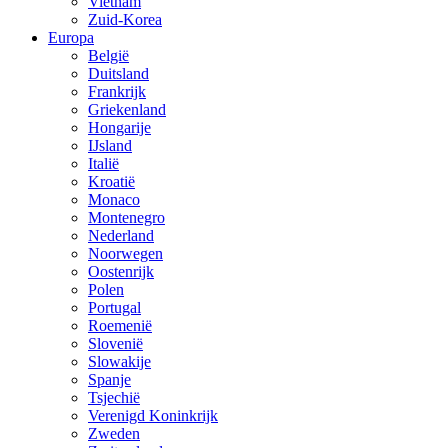
Vietnam
Zuid-Korea
Europa
België
Duitsland
Frankrijk
Griekenland
Hongarije
IJsland
Italië
Kroatië
Monaco
Montenegro
Nederland
Noorwegen
Oostenrijk
Polen
Portugal
Roemenië
Slovenië
Slowakije
Spanje
Tsjechië
Verenigd Koninkrijk
Zweden