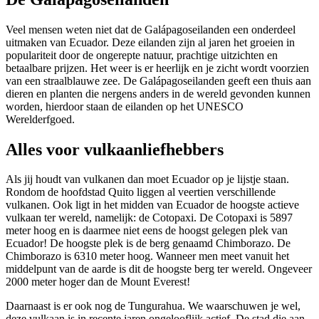
Veel mensen weten niet dat de Galápagoseilanden een onderdeel
uitmaken van Ecuador. Deze eilanden zijn al jaren het groeien in
populariteit door de ongerepte natuur, prachtige uitzichten en
betaalbare prijzen. Het weer is er heerlijk en je zicht wordt voorzien
van een straalblauwe zee. De Galápagoseilanden geeft een thuis aan
dieren en planten die nergens anders in de wereld gevonden kunnen
worden, hierdoor staan de eilanden op het UNESCO
Werelderfgoed.
Alles voor vulkaanliefhebbers
Als jij houdt van vulkanen dan moet Ecuador op je lijstje staan.
Rondom de hoofdstad Quito liggen al veertien verschillende
vulkanen. Ook ligt in het midden van Ecuador de hoogste actieve
vulkaan ter wereld, namelijk: de Cotopaxi. De Cotopaxi is 5897
meter hoog en is daarmee niet eens de hoogst gelegen plek van
Ecuador! De hoogste plek is de berg genaamd Chimborazo. De
Chimborazo is 6310 meter hoog. Wanneer men meet vanuit het
middelpunt van de aarde is dit de hoogste berg ter wereld. Ongeveer
2000 meter hoger dan de Mount Everest!
Daarnaast is er ook nog de Tungurahua. We waarschuwen je wel,
deze vulkaan is in recente jaren ongelooflijk actief. De stad die aan