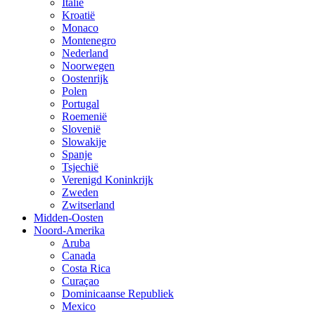
Italië
Kroatië
Monaco
Montenegro
Nederland
Noorwegen
Oostenrijk
Polen
Portugal
Roemenië
Slovenië
Slowakije
Spanje
Tsjechië
Verenigd Koninkrijk
Zweden
Zwitserland
Midden-Oosten
Noord-Amerika
Aruba
Canada
Costa Rica
Curaçao
Dominicaanse Republiek
Mexico