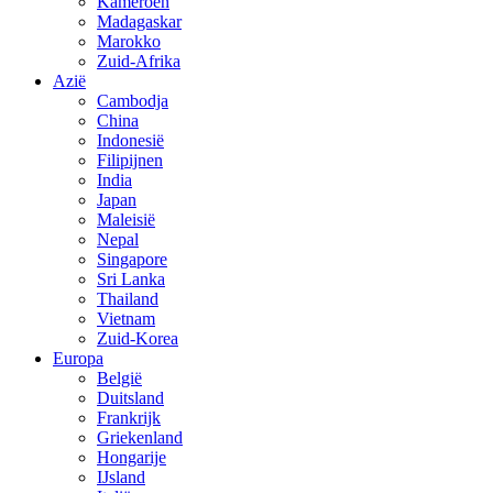
Kameroen
Madagaskar
Marokko
Zuid-Afrika
Azië
Cambodja
China
Indonesië
Filipijnen
India
Japan
Maleisië
Nepal
Singapore
Sri Lanka
Thailand
Vietnam
Zuid-Korea
Europa
België
Duitsland
Frankrijk
Griekenland
Hongarije
IJsland