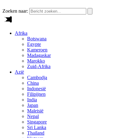
Zoeken naar:
Afrika
Botswana
Egypte
Kameroen
Madagaskar
Marokko
Zuid-Afrika
Azië
Cambodja
China
Indonesië
Filipijnen
India
Japan
Maleisië
Nepal
Singapore
Sri Lanka
Thailand