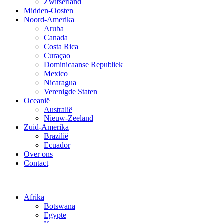
Zwitserland
Midden-Oosten
Noord-Amerika
Aruba
Canada
Costa Rica
Curaçao
Dominicaanse Republiek
Mexico
Nicaragua
Verenigde Staten
Oceanië
Australië
Nieuw-Zeeland
Zuid-Amerika
Brazilië
Ecuador
Over ons
Contact
Afrika
Botswana
Egypte