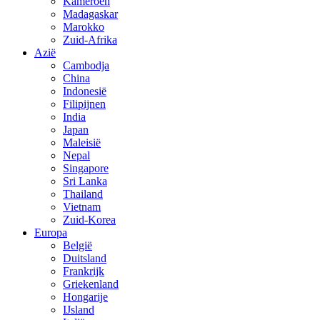
Kameroen
Madagaskar
Marokko
Zuid-Afrika
Azië
Cambodja
China
Indonesië
Filipijnen
India
Japan
Maleisië
Nepal
Singapore
Sri Lanka
Thailand
Vietnam
Zuid-Korea
Europa
België
Duitsland
Frankrijk
Griekenland
Hongarije
IJsland