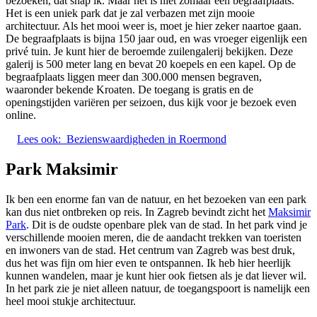
bezoeken, dat snap ik. Maar het is niet zomaar een begraafplaats.
Het is een uniek park dat je zal verbazen met zijn mooie
architectuur. Als het mooi weer is, moet je hier zeker naartoe gaan.
De begraafplaats is bijna 150 jaar oud, en was vroeger eigenlijk een
privé tuin. Je kunt hier de beroemde zuilengalerij bekijken. Deze
galerij is 500 meter lang en bevat 20 koepels en een kapel. Op de
begraafplaats liggen meer dan 300.000 mensen begraven,
waaronder bekende Kroaten. De toegang is gratis en de
openingstijden variëren per seizoen, dus kijk voor je bezoek even
online.
Lees ook:
Bezienswaardigheden in Roermond
Park Maksimir
Ik ben een enorme fan van de natuur, en het bezoeken van een park
kan dus niet ontbreken op reis. In Zagreb bevindt zicht het
Maksimi
r
Park
. Dit is de oudste openbare plek van de stad. In het park vind je
verschillende mooien meren, die de aandacht trekken van toeristen
en inwoners van de stad. Het centrum van Zagreb was best druk,
dus het was fijn om hier even te ontspannen. Ik heb hier heerlijk
kunnen wandelen, maar je kunt hier ook fietsen als je dat liever wil.
In het park zie je niet alleen natuur, de toegangspoort is namelijk een
heel mooi stukje architectuur.