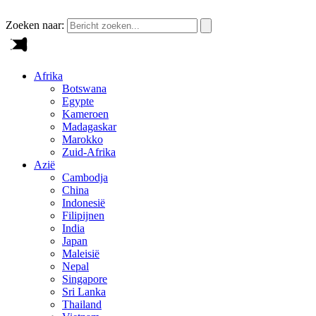
Zoeken naar:
Afrika
Botswana
Egypte
Kameroen
Madagaskar
Marokko
Zuid-Afrika
Azië
Cambodja
China
Indonesië
Filipijnen
India
Japan
Maleisië
Nepal
Singapore
Sri Lanka
Thailand