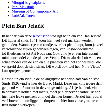
Mirogoj begraafplaats
Park Maksimir
Museum of Contemporary Art
Lotrščak Toren
Plein Ban Jelačić
In het hart van deze
Kroatische
stad ligt het plein van Ban Jelačić.
Dit ligt er al sinds 1641, toen hier heel veel markten werden
gehouden. Wanneer je een rondje over het plein loopt, kom je veel
verschillende stijlen gebouwen tegen, van Post-Modernisme
tot Biedermaier tot Art Nouveau. Ook vind je er een interessant
miniatuurmodel van de planeet Venus. Dit maakt deel uit van een
schaalmodel van de zon en alle planeten van het zonnestelsel, die
verspreid door de stad staan. Dit wordt ook wel het ‘Nine Views’
kunstproject genoemd.
Naast dit plein vind je de belangrijkste handelsplaats van de stad.
Sinds 1926 vind je hier de Dolac Markt. Deze markt is iedere dag
geopend van 7 uur tot in de vroege middag. Als je het leuk vindt om
in contact te komen met locals, moet je hier zeker naartoe. Ik heb
hier hele leuke mensen ontmoet die hier komen. Je ziet hier vooral
veel boeren uit omliggende dorpen die hier hun verse groente en
fruit komen verkopen.