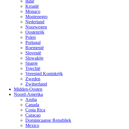
Italië
Kroatië
Monaco
Montenegro
Nederland
Noorwegen
Oostenrijk
Polen
Portugal
Roemenië
Slovenië
Slowakije
Spanje
Tsjechië
Verenigd Koninkrijk
Zweden
Zwitserland
Midden-Oosten
Noord-Amerika
Aruba
Canada
Costa Rica
Curaçao
Dominicaanse Republiek
Mexico