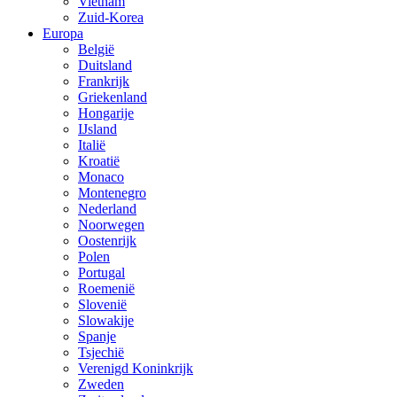
Vietnam
Zuid-Korea
Europa
België
Duitsland
Frankrijk
Griekenland
Hongarije
IJsland
Italië
Kroatië
Monaco
Montenegro
Nederland
Noorwegen
Oostenrijk
Polen
Portugal
Roemenië
Slovenië
Slowakije
Spanje
Tsjechië
Verenigd Koninkrijk
Zweden