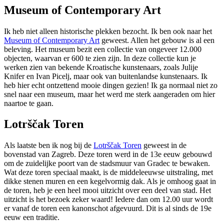
Museum of Contemporary Art
Ik heb niet alleen historische plekken bezocht. Ik ben ook naar het
Museum of Contemporary Art
geweest. Allen het gebouw is al een
beleving. Het museum bezit een collectie van ongeveer 12.000
objecten, waarvan er 600 te zien zijn. In deze collectie kun je
werken zien van bekende Kroatische kunstenaars, zoals Julije
Knifer en Ivan Picelj, maar ook van buitenlandse kunstenaars. Ik
heb hier echt ontzettend mooie dingen gezien! Ik ga normaal niet zo
snel naar een museum, maar het werd me sterk aangeraden om hier
naartoe te gaan.
Lotrščak Toren
Als laatste ben ik nog bij de
Lotrščak Toren
geweest in de
bovenstad van Zagreb. Deze toren werd in de 13e eeuw gebouwd
om de zuidelijke poort van de stadsmuur van Gradec te bewaken.
Wat deze toren speciaal maakt, is de middeleeuwse uitstraling, met
dikke stenen muren en een kegelvormig dak. Als je omhoog gaat in
de toren, heb je een heel mooi uitzicht over een deel van stad. Het
uitzicht is het bezoek zeker waard! Iedere dan om 12.00 uur wordt
er vanaf de toren een kanonschot afgevuurd. Dit is al sinds de 19e
eeuw een traditie.