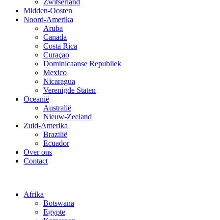
Zwitserland
Midden-Oosten
Noord-Amerika
Aruba
Canada
Costa Rica
Curaçao
Dominicaanse Republiek
Mexico
Nicaragua
Verenigde Staten
Oceanië
Australië
Nieuw-Zeeland
Zuid-Amerika
Brazilië
Ecuador
Over ons
Contact
Afrika
Botswana
Egypte