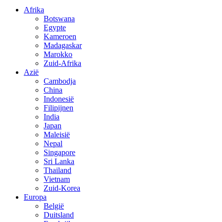
Afrika
Botswana
Egypte
Kameroen
Madagaskar
Marokko
Zuid-Afrika
Azië
Cambodja
China
Indonesië
Filipijnen
India
Japan
Maleisië
Nepal
Singapore
Sri Lanka
Thailand
Vietnam
Zuid-Korea
Europa
België
Duitsland