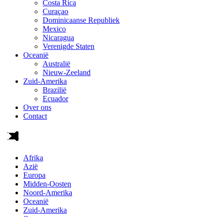
Costa Rica
Curaçao
Dominicaanse Republiek
Mexico
Nicaragua
Verenigde Staten
Oceanië
Australië
Nieuw-Zeeland
Zuid-Amerika
Brazilië
Ecuador
Over ons
Contact
Afrika
Azië
Europa
Midden-Oosten
Noord-Amerika
Oceanië
Zuid-Amerika