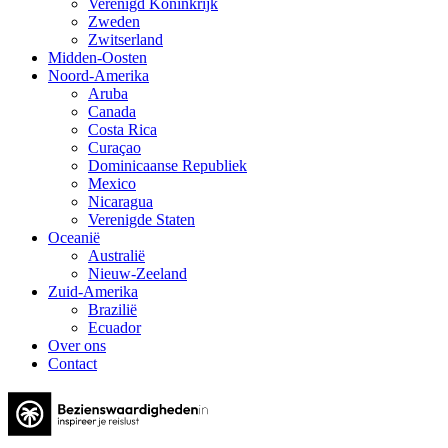
Verenigd Koninkrijk
Zweden
Zwitserland
Midden-Oosten
Noord-Amerika
Aruba
Canada
Costa Rica
Curaçao
Dominicaanse Republiek
Mexico
Nicaragua
Verenigde Staten
Oceanië
Australië
Nieuw-Zeeland
Zuid-Amerika
Brazilië
Ecuador
Over ons
Contact