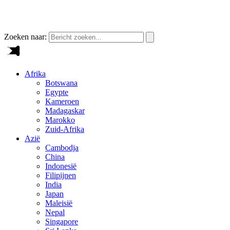
Zoeken naar:
Afrika
Botswana
Egypte
Kameroen
Madagaskar
Marokko
Zuid-Afrika
Azië
Cambodja
China
Indonesië
Filipijnen
India
Japan
Maleisië
Nepal
Singapore