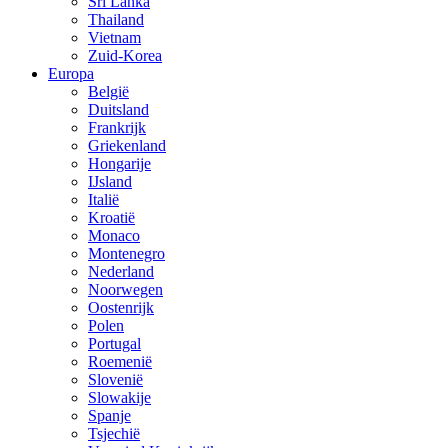
Sri Lanka
Thailand
Vietnam
Zuid-Korea
Europa
België
Duitsland
Frankrijk
Griekenland
Hongarije
IJsland
Italië
Kroatië
Monaco
Montenegro
Nederland
Noorwegen
Oostenrijk
Polen
Portugal
Roemenië
Slovenië
Slowakije
Spanje
Tsjechië