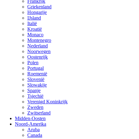
Frankrijk
Griekenland
Hongarije
IJsland
Italië
Kroatië
Monaco
Montenegro
Nederland
Noorwegen
Oostenrijk
Polen
Portugal
Roemenië
Slovenië
Slowakije
Spanje
Tsjechië
Verenigd Koninkrijk
Zweden
Zwitserland
Midden-Oosten
Noord-Amerika
Aruba
Canada