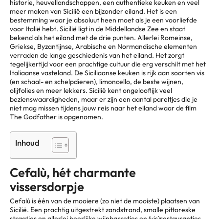
historie, heuvellandschappen, een authentieke keuken en veel
meer maken van Sicilië een bijzonder eiland. Het is een
bestemming waar je absoluut heen moet als je een voorliefde
voor Italië hebt. Sicilië ligt in de Middellandse Zee en staat
bekend als het eiland met de drie punten. Allerlei Romeinse,
Griekse, Byzantijnse, Arabische en Normandische elementen
verraden de lange geschiedenis van het eiland. Het zorgt
tegelijkertijd voor een prachtige cultuur die erg verschilt met het
Italiaanse vasteland. De Siciliaanse keuken is rijk aan soorten vis
(en schaal- en schelpdieren), limoncello, de beste wijnen,
olijfolies en meer lekkers. Sicilië kent ongelooflijk veel
bezienswaardigheden, maar er zijn een aantal pareltjes die je
niet mag missen tijdens jouw reis naar het eiland waar de film
The Godfather is opgenomen.
Inhoud
Cefalù, hét charmante
vissersdorpje
Cefalù is één van de mooiere (zo niet de mooiste) plaatsen van
Sicilië. Een prachtig uitgestrekt zandstrand, smalle pittoreske
straatjes en allerlei heerlijke wijnbarretjes en (vis)restaurantjes