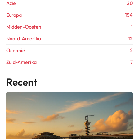
Azië
20
Europa
154
Midden-Oosten
1
Noord-Amerika
12
Oceanië
2
Zuid-Amerika
7
Recent