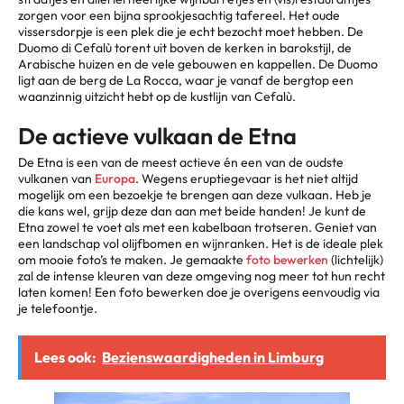
zorgen voor een bijna sprookjesachtig tafereel. Het oude
vissersdorpje is een plek die je echt bezocht moet hebben. De
Duomo di Cefalù torent uit boven de kerken in barokstijl, de
Arabische huizen en de vele gebouwen en kappellen. De Duomo
ligt aan de berg de La Rocca, waar je vanaf de bergtop een
waanzinnig uitzicht hebt op de kustlijn van Cefalù.
De actieve vulkaan de Etna
De Etna is een van de meest actieve én een van de oudste
vulkanen van
Europa
. Wegens eruptiegevaar is het niet altijd
mogelijk om een bezoekje te brengen aan deze vulkaan. Heb je
die kans wel, grijp deze dan aan met beide handen! Je kunt de
Etna zowel te voet als met een kabelbaan trotseren. Geniet van
een landschap vol olijfbomen en wijnranken. Het is de ideale plek
om mooie foto’s te maken. Je gemaakte
foto bewerken
(lichtelijk)
zal de intense kleuren van deze omgeving nog meer tot hun recht
laten komen! Een foto bewerken doe je overigens eenvoudig via
je telefoontje.
Lees ook:
Bezienswaardigheden in Limburg