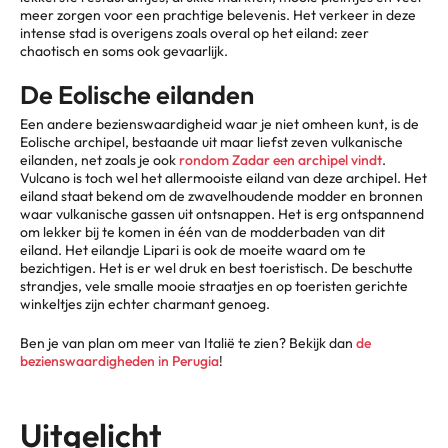
meer zorgen voor een prachtige belevenis. Het verkeer in deze
intense stad is overigens zoals overal op het eiland: zeer
chaotisch en soms ook gevaarlijk.
De Eolische eilanden
Een andere bezienswaardigheid waar je niet omheen kunt, is de
Eolische archipel, bestaande uit maar liefst zeven vulkanische
eilanden, net zoals je ook
rondom Zadar een archipel vindt
.
Vulcano is toch wel het allermooiste eiland van deze archipel. Het
eiland staat bekend om de zwavelhoudende modder en bronnen
waar vulkanische gassen uit ontsnappen. Het is erg ontspannend
om lekker bij te komen in één van de modderbaden van dit
eiland. Het eilandje Lipari is ook de moeite waard om te
bezichtigen. Het is er wel druk en best toeristisch. De beschutte
strandjes, vele smalle mooie straatjes en op toeristen gerichte
winkeltjes zijn echter charmant genoeg.
Ben je van plan om meer van Italië te zien? Bekijk dan
de
bezienswaardigheden in Perugia
!
Uitgelicht