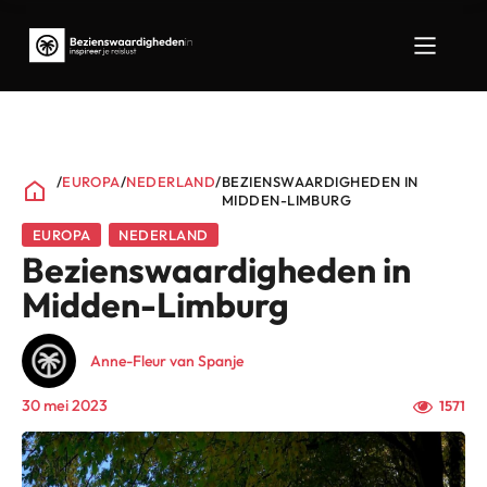
/
EUROPA
/
NEDERLAND
/
BEZIENSWAARDIGHEDEN IN
MIDDEN-LIMBURG
EUROPA
NEDERLAND
Bezienswaardigheden in
Midden-Limburg
Anne-Fleur van Spanje
30 mei 2023
1571