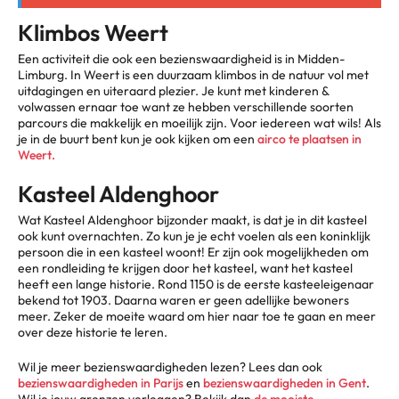
Klimbos Weert
Een activiteit die ook een bezienswaardigheid is in Midden-
Limburg. In Weert is een duurzaam klimbos in de natuur vol met
uitdagingen en uiteraard plezier. Je kunt met kinderen &
volwassen ernaar toe want ze hebben verschillende soorten
parcours die makkelijk en moeilijk zijn. Voor iedereen wat wils! Als
je in de buurt bent kun je ook kijken om een
airco te plaatsen in
Weert.
Kasteel Aldenghoor
Wat Kasteel Aldenghoor bijzonder maakt, is dat je in dit kasteel
ook kunt overnachten. Zo kun je je echt voelen als een koninklijk
persoon die in een kasteel woont! Er zijn ook mogelijkheden om
een rondleiding te krijgen door het kasteel, want het kasteel
heeft een lange historie. Rond 1150 is de eerste kasteeleigenaar
bekend tot 1903. Daarna waren er geen adellijke bewoners
meer. Zeker de moeite waard om hier naar toe te gaan en meer
over deze historie te leren.
Wil je meer bezienswaardigheden lezen? Lees dan ook
bezienswaardigheden in Parijs
en
bezienswaardigheden in Gent
.
Wil je jouw grenzen verleggen? Bekijk dan
de mooiste