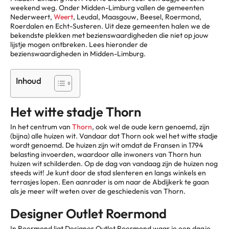
weekend weg. Onder Midden-Limburg vallen de gemeenten
Nederweert,
Weert
, Leudal, Maasgouw, Beesel, Roermond,
Roerdalen en Echt-Susteren. Uit deze gemeenten halen we de
bekendste plekken met bezienswaardigheden die niet op jouw
lijstje mogen ontbreken. Lees hieronder de
bezienswaardigheden in Midden-Limburg.
Inhoud
Het witte stadje Thorn
In het centrum van
Thorn
, ook wel de oude kern genoemd, zijn
(bijna) alle huizen wit. Vandaar dat Thorn ook wel het witte stadje
wordt genoemd. De huizen zijn wit omdat de Fransen in 1794
belasting invoerden, waardoor alle inwoners van Thorn hun
huizen wit schilderden. Op de dag van vandaag zijn de huizen nog
steeds wit! Je kunt door de stad slenteren en langs winkels en
terrasjes lopen. Een aanrader is om naar de Abdijkerk te gaan
als je meer wilt weten over de geschiedenis van Thorn.
Designer Outlet Roermond
In Roermond ligt Designer Outlet Roermond waar je een dagje