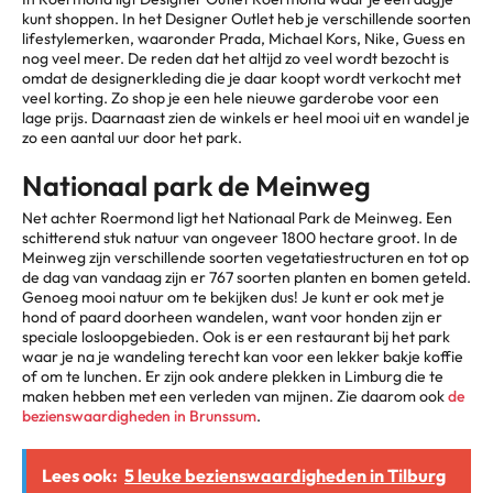
kunt shoppen. In het Designer Outlet heb je verschillende soorten
lifestylemerken, waaronder Prada, Michael Kors, Nike, Guess en
nog veel meer. De reden dat het altijd zo veel wordt bezocht is
omdat de designerkleding die je daar koopt wordt verkocht met
veel korting. Zo shop je een hele nieuwe garderobe voor een
lage prijs. Daarnaast zien de winkels er heel mooi uit en wandel je
zo een aantal uur door het park.
Nationaal park de Meinweg
Net achter Roermond ligt het Nationaal Park de Meinweg. Een
schitterend stuk natuur van ongeveer 1800 hectare groot. In de
Meinweg zijn verschillende soorten vegetatiestructuren en tot op
de dag van vandaag zijn er 767 soorten planten en bomen geteld.
Genoeg mooi natuur om te bekijken dus! Je kunt er ook met je
hond of paard doorheen wandelen, want voor honden zijn er
speciale losloopgebieden. Ook is er een restaurant bij het park
waar je na je wandeling terecht kan voor een lekker bakje koffie
of om te lunchen. Er zijn ook andere plekken in Limburg die te
maken hebben met een verleden van mijnen. Zie daarom ook
de
bezienswaardigheden in Brunssum
.
Lees ook:
5 leuke bezienswaardigheden in Tilburg