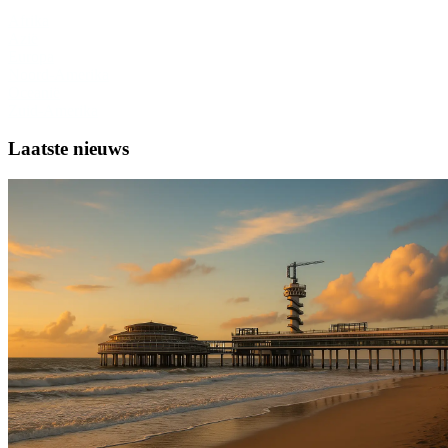
Afrika
Azië
Europa
Noord-Amerika
Oceanië
Zuid-Amerika
Laatste nieuws