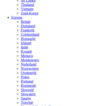
Sri Lanka
Thailand
Vietnam
Zuid-Korea
Europa
België
Duitsland
Frankrijk
Griekenland
Hongarije
IJsland
Italië
Kroatië
Monaco
Montenegro
Nederland
Noorwegen
Oostenrijk
Polen
Portugal
Roemenië
Slovenië
Slowakije
Spanje
Tsjechië