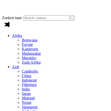
Zoeken naar:
Afrika
Botswana
Egypte
Kameroen
Madagaskar
Marokko
Zuid-Afrika
Azië
Cambodja
China
Indonesië
Filipijnen
India
Japan
Maleisië
Nepal
Singapore