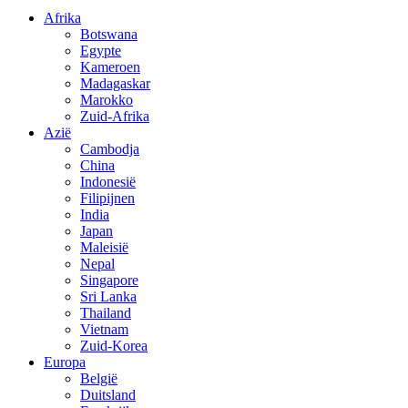
Afrika
Botswana
Egypte
Kameroen
Madagaskar
Marokko
Zuid-Afrika
Azië
Cambodja
China
Indonesië
Filipijnen
India
Japan
Maleisië
Nepal
Singapore
Sri Lanka
Thailand
Vietnam
Zuid-Korea
Europa
België
Duitsland