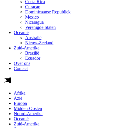
Costa Rica
Curaçao
Dominicaanse Republiek
Mexico
Nicaragua
Verenigde Staten
Oceanië
Australië
Nieuw-Zeeland
Zuid-Amerika
Brazilië
Ecuador
Over ons
Contact
Afrika
Azië
Europa
Midden-Oosten
Noord-Amerika
Oceanië
Zuid-Amerika