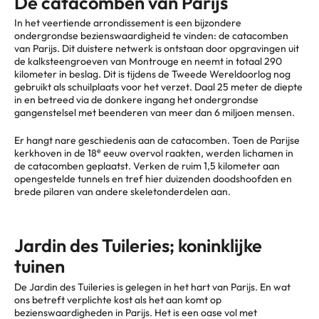
De catacomben van Parijs
In het veertiende arrondissement is een bijzondere
ondergrondse bezienswaardigheid te vinden: de catacomben
van Parijs. Dit duistere netwerk is ontstaan door opgravingen uit
de kalksteengroeven van Montrouge en neemt in totaal 290
kilometer in beslag. Dit is tijdens de Tweede Wereldoorlog nog
gebruikt als schuilplaats voor het verzet. Daal 25 meter de diepte
in en betreed via de donkere ingang het ondergrondse
gangenstelsel met beenderen van meer dan 6 miljoen mensen.
Er hangt nare geschiedenis aan de catacomben. Toen de Parijse
e
kerkhoven in de 18
eeuw overvol raakten, werden lichamen in
de catacomben geplaatst. Verken de ruim 1,5 kilometer aan
opengestelde tunnels en tref hier duizenden doodshoofden en
brede pilaren van andere skeletonderdelen aan.
Jardin des Tuileries; koninklijke
tuinen
De Jardin des Tuileries is gelegen in het hart van Parijs. En wat
ons betreft verplichte kost als het aan komt op
bezienswaardigheden in Parijs. Het is een oase vol met