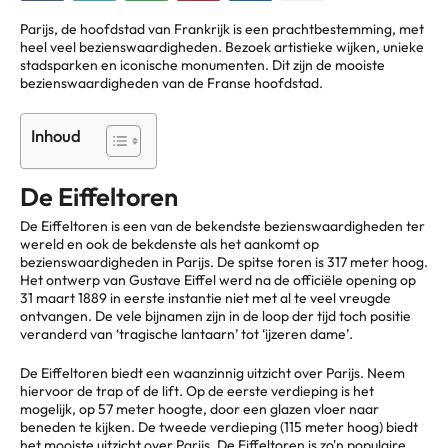
Parijs, de hoofdstad van Frankrijk is een prachtbestemming, met
heel veel bezienswaardigheden. Bezoek artistieke wijken, unieke
stadsparken en iconische monumenten. Dit zijn de mooiste
bezienswaardigheden van de Franse hoofdstad.
Inhoud
De Eiffeltoren
De Eiffeltoren is een van de bekendste bezienswaardigheden ter
wereld en ook de bekdenste als het aankomt op
bezienswaardigheden in Parijs. De spitse toren is 317 meter hoog.
Het ontwerp van Gustave Eiffel werd na de officiële opening op
31 maart 1889 in eerste instantie niet met al te veel vreugde
ontvangen. De vele bijnamen zijn in de loop der tijd toch positie
veranderd van ‘tragische lantaarn’ tot ‘ijzeren dame’.
De Eiffeltoren biedt een waanzinnig uitzicht over Parijs. Neem
hiervoor de trap of de lift. Op de eerste verdieping is het
mogelijk, op 57 meter hoogte, door een glazen vloer naar
beneden te kijken. De tweede verdieping (115 meter hoog) biedt
het mooiste uitzicht over Parijs. De Eiffeltoren is zo'n populaire