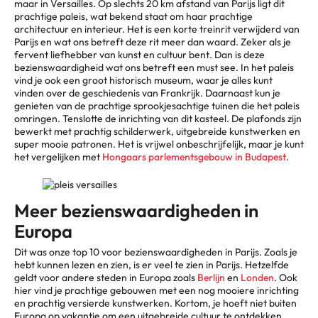
maar in Versailles. Op slechts 20 km afstand van Parijs ligt dit
prachtige paleis, wat bekend staat om haar prachtige
architectuur en interieur. Het is een korte treinrit verwijderd van
Parijs en wat ons betreft deze rit meer dan waard. Zeker als je
fervent liefhebber van kunst en cultuur bent. Dan is deze
bezienswaardigheid wat ons betreft een must see. In het paleis
vind je ook een groot historisch museum, waar je alles kunt
vinden over de geschiedenis van Frankrijk. Daarnaast kun je
genieten van de prachtige sprookjesachtige tuinen die het paleis
omringen. Tenslotte de inrichting van dit kasteel. De plafonds zijn
bewerkt met prachtig schilderwerk, uitgebreide kunstwerken en
super mooie patronen. Het is vrijwel onbeschrijfelijk, maar je kunt
het vergelijken met
Hongaars parlementsgebouw in Budapest
.
Meer bezienswaardigheden in
Europa
Dit was onze top 10 voor bezienswaardigheden in Parijs. Zoals je
hebt kunnen lezen en zien, is er veel te zien in Parijs. Hetzelfde
geldt voor andere steden in Europa zoals
Berlijn
en
Londen
. Ook
hier vind je prachtige gebouwen met een nog mooiere inrichting
en prachtig versierde kunstwerken. Kortom, je hoeft niet buiten
Europa op vakantie om een uitgebreide cultuur te ontdekken.