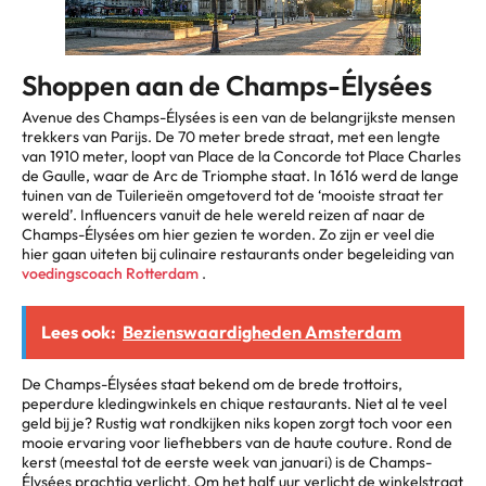
Shoppen aan de Champs-Élysées
Avenue des Champs-Élysées is een van de belangrijkste mensen
trekkers van Parijs. De 70 meter brede straat, met een lengte
van 1910 meter, loopt van Place de la Concorde tot Place Charles
de Gaulle, waar de Arc de Triomphe staat. In 1616 werd de lange
tuinen van de Tuilerieën omgetoverd tot de ‘mooiste straat ter
wereld’. Influencers vanuit de hele wereld reizen af naar de
Champs-Élysées om hier gezien te worden. Zo zijn er veel die
hier gaan uiteten bij culinaire restaurants onder begeleiding van
voedingscoach Rotterdam
.
Lees ook:
Bezienswaardigheden Amsterdam
De Champs-Élysées staat bekend om de brede trottoirs,
peperdure kledingwinkels en chique restaurants. Niet al te veel
geld bij je? Rustig wat rondkijken niks kopen zorgt toch voor een
mooie ervaring voor liefhebbers van de haute couture. Rond de
kerst (meestal tot de eerste week van januari) is de Champs-
Élysées prachtig verlicht. Om het half uur verlicht de winkelstraat