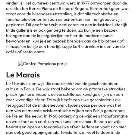
vinden is. Het cultureel centrum werd in 1977 ontworpen door de
architecten Renzo Piano en Richard Rogers. Echter het geen wat
zorgt voor de bijzondere uitstraling, is dat alle technische en
functionele elementen aan de buitenkant van het gebouw zijn
geplaatst. Dit geeft het cultureel centrum een industrieel uiterlijk.
In de gallerij is er ook genoeg te doen. Zo kun je een bezoek
brengen aan de kunstgalerijen en hier de moderne kunst
bewonderen, kun je een bezoek brengen aan de bibliotheek of
filmzaal en kun je een heerlijk kopje koffie drinken in een van de
cafés of restaurants.
Le Marais
Le Marais is een wijk die doordrenkt van de geschiedenis en
cultuur in Parijs. De wijk staat bekend om de pittoreske straatjes,
prachtige herenhuizen, de verschillende kunstgalerijen en een
zeer levendige sfeer. De wijk heeft een rijke geschiedenis die
teruggaat tot de middeleeuwen, tijdens deze periode was het
een van de meeste aristocratische wijken van Parijs gedurende
de 17e en 18e eeuw. In 1960 onderging de wijk een transformatie
en werd het een centrum van kunst en cultuur. Binnen de wijk
heerst een open en toegankelijke sfeer. Iedereen voelt zich hier
dan ook goed op zijn gemak. Tenslotte is er veel te doen in de