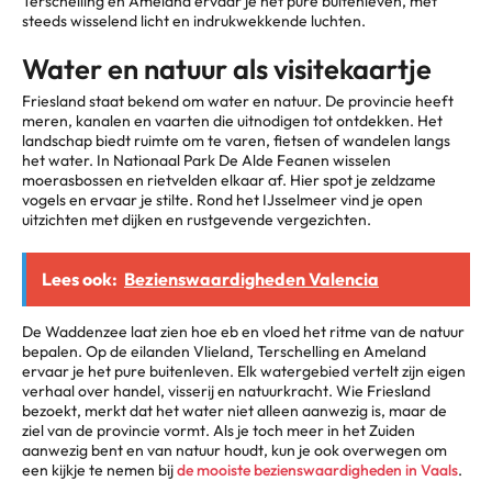
Terschelling en Ameland ervaar je het pure buitenleven, met
steeds wisselend licht en indrukwekkende luchten.
Water en natuur als visitekaartje
Friesland staat bekend om water en natuur. De provincie heeft
meren, kanalen en vaarten die uitnodigen tot ontdekken. Het
landschap biedt ruimte om te varen, fietsen of wandelen langs
het water. In Nationaal Park De Alde Feanen wisselen
moerasbossen en rietvelden elkaar af. Hier spot je zeldzame
vogels en ervaar je stilte. Rond het IJsselmeer vind je open
uitzichten met dijken en rustgevende vergezichten.
Lees ook:
Bezienswaardigheden Valencia
De Waddenzee laat zien hoe eb en vloed het ritme van de natuur
bepalen. Op de eilanden Vlieland, Terschelling en Ameland
ervaar je het pure buitenleven. Elk watergebied vertelt zijn eigen
verhaal over handel, visserij en natuurkracht. Wie Friesland
bezoekt, merkt dat het water niet alleen aanwezig is, maar de
ziel van de provincie vormt. Als je toch meer in het Zuiden
aanwezig bent en van natuur houdt, kun je ook overwegen om
een kijkje te nemen bij
de mooiste bezienswaardigheden in Vaals
.