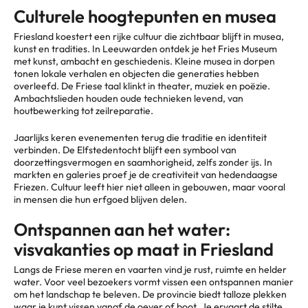
Culturele hoogtepunten en musea
Friesland koestert een rijke cultuur die zichtbaar blijft in musea,
kunst en tradities. In Leeuwarden ontdek je het Fries Museum
met kunst, ambacht en geschiedenis. Kleine musea in dorpen
tonen lokale verhalen en objecten die generaties hebben
overleefd. De Friese taal klinkt in theater, muziek en poëzie.
Ambachtslieden houden oude technieken levend, van
houtbewerking tot zeilreparatie.
Jaarlijks keren evenementen terug die traditie en identiteit
verbinden. De Elfstedentocht blijft een symbool van
doorzettingsvermogen en saamhorigheid, zelfs zonder ijs. In
markten en galeries proef je de creativiteit van hedendaagse
Friezen. Cultuur leeft hier niet alleen in gebouwen, maar vooral
in mensen die hun erfgoed blijven delen.
Ontspannen aan het water:
visvakanties op maat in Friesland
Langs de Friese meren en vaarten vind je rust, ruimte en helder
water. Voor veel bezoekers vormt vissen een ontspannen manier
om het landschap te beleven. De provincie biedt talloze plekken
waar je kunt vissen vanaf de oever of boot. Je ervaart de stilte