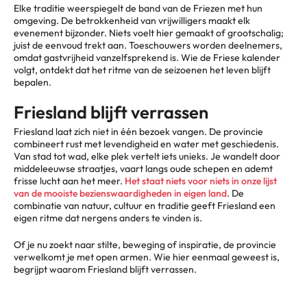
Elke traditie weerspiegelt de band van de Friezen met hun
omgeving. De betrokkenheid van vrijwilligers maakt elk
evenement bijzonder. Niets voelt hier gemaakt of grootschalig;
juist de eenvoud trekt aan. Toeschouwers worden deelnemers,
omdat gastvrijheid vanzelfsprekend is. Wie de Friese kalender
volgt, ontdekt dat het ritme van de seizoenen het leven blijft
bepalen.
Friesland blijft verrassen
Friesland laat zich niet in één bezoek vangen. De provincie
combineert rust met levendigheid en water met geschiedenis.
Van stad tot wad, elke plek vertelt iets unieks. Je wandelt door
middeleeuwse straatjes, vaart langs oude schepen en ademt
frisse lucht aan het meer.
Het staat niets voor niets in onze lijst
van de mooiste bezienswaardigheden in eigen land
. De
combinatie van natuur, cultuur en traditie geeft Friesland een
eigen ritme dat nergens anders te vinden is.
Of je nu zoekt naar stilte, beweging of inspiratie, de provincie
verwelkomt je met open armen. Wie hier eenmaal geweest is,
begrijpt waarom Friesland blijft verrassen.