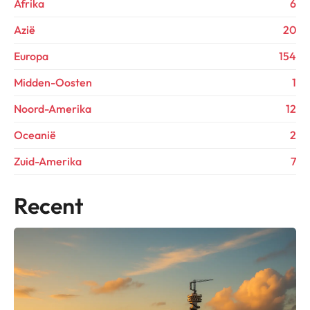
Afrika
6
Azië
20
Europa
154
Midden-Oosten
1
Noord-Amerika
12
Oceanië
2
Zuid-Amerika
7
Recent