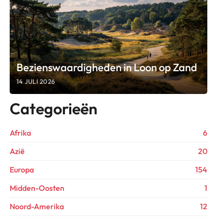
Bezienswaardigheden in Loon op Zand
14 JULI 2026
Categorieën
Afrika
6
Azië
20
Europa
154
Midden-Oosten
1
Noord-Amerika
12