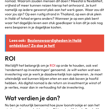
nomad. Waarom zouden mensen dit doen? Meestal is flexibiliteit,
vrijheid of meer kunnen reizen hierop het antwoord. Je kunt
namelijk op iedere gewenst plek aan het werk gaan. Waar zou dit
voor jou zijn? Op een rustig strand in Thailand, op een druk plein
in Italië of totaal ergens anders? Wanneer je op een plek bent
waar het dagelijks leven een stuk goedkoper is kan dit je ook nog
eens besparen in je dagelijkse kosten.
Lees ook:
Bezienswaardigheden in Italië
ontdekken? Zo doe je het!
ROI
Wel blijft het belangrijk om je
ROI
op orde te houden, ook wel
‘rendement op investeringen’ genoemd. Je wilt weten wat een
investering van je werk je daadwerkelijk kan opleveren. Je moet
uiteindelijk wel kunnen blijven eten en een dak boven je hoofd
hebben. Als digital nomad is de return on investment je winst of
je verlies, maar dan in verhouding tot de investering.
Wat verdien je dan?
Nu ben je natuurlijk benoemd hoe jouw loonstrookje er aan het