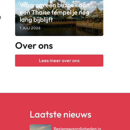
Waarom een bezoek aan
een Thaise tempel je nog
t
lang bijblijft
1 JULI 2026
Over ons
Lees meer over ons
Laatste nieuws
Bezienswaardigheden in