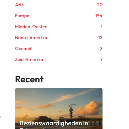
Azië
20
Europa
154
Midden-Oosten
1
Noord-Amerika
12
Oceanië
2
Zuid-Amerika
7
Recent
e
Bezienswaardigheden in