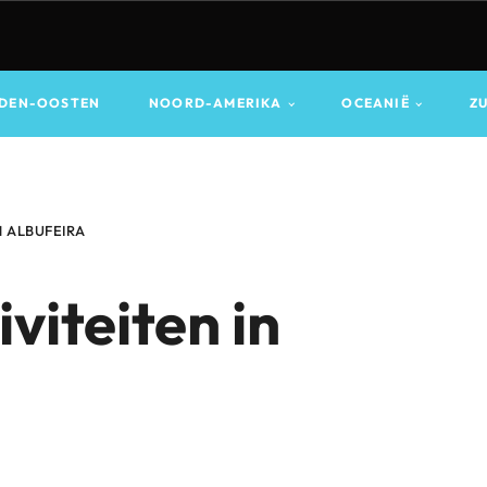
DEN-OOSTEN
NOORD-AMERIKA
OCEANIË
Z
N ALBUFEIRA
viteiten in