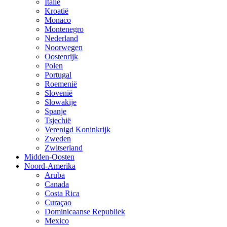
Italië
Kroatië
Monaco
Montenegro
Nederland
Noorwegen
Oostenrijk
Polen
Portugal
Roemenië
Slovenië
Slowakije
Spanje
Tsjechië
Verenigd Koninkrijk
Zweden
Zwitserland
Midden-Oosten
Noord-Amerika
Aruba
Canada
Costa Rica
Curaçao
Dominicaanse Republiek
Mexico