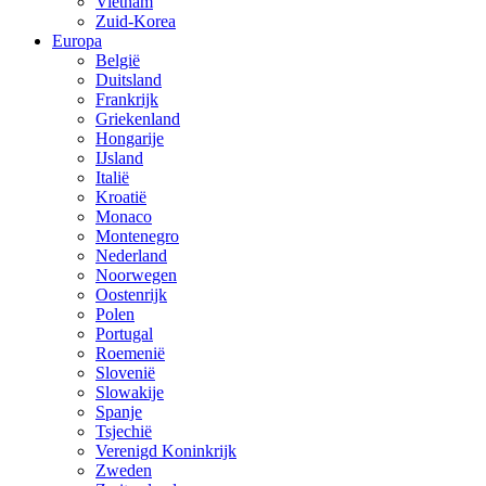
Vietnam
Zuid-Korea
Europa
België
Duitsland
Frankrijk
Griekenland
Hongarije
IJsland
Italië
Kroatië
Monaco
Montenegro
Nederland
Noorwegen
Oostenrijk
Polen
Portugal
Roemenië
Slovenië
Slowakije
Spanje
Tsjechië
Verenigd Koninkrijk
Zweden