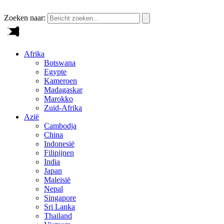
Zoeken naar:
Afrika
Botswana
Egypte
Kameroen
Madagaskar
Marokko
Zuid-Afrika
Azië
Cambodja
China
Indonesië
Filipijnen
India
Japan
Maleisië
Nepal
Singapore
Sri Lanka
Thailand