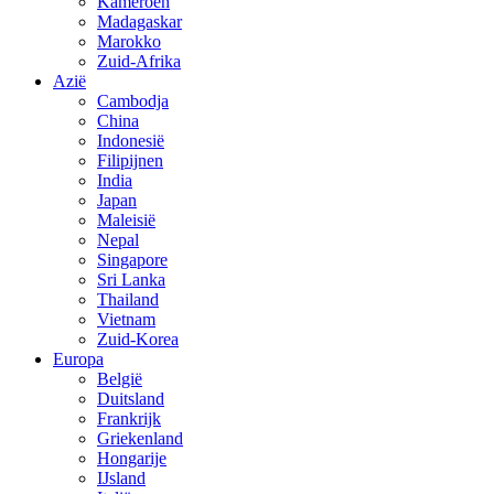
Kameroen
Madagaskar
Marokko
Zuid-Afrika
Azië
Cambodja
China
Indonesië
Filipijnen
India
Japan
Maleisië
Nepal
Singapore
Sri Lanka
Thailand
Vietnam
Zuid-Korea
Europa
België
Duitsland
Frankrijk
Griekenland
Hongarije
IJsland