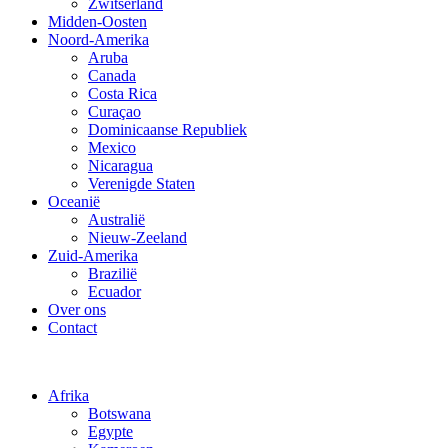
Zwitserland
Midden-Oosten
Noord-Amerika
Aruba
Canada
Costa Rica
Curaçao
Dominicaanse Republiek
Mexico
Nicaragua
Verenigde Staten
Oceanië
Australië
Nieuw-Zeeland
Zuid-Amerika
Brazilië
Ecuador
Over ons
Contact
Afrika
Botswana
Egypte