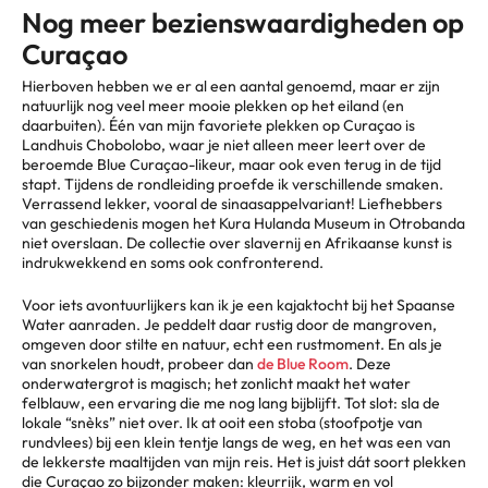
Nog meer bezienswaardigheden op
Curaçao
Hierboven hebben we er al een aantal genoemd, maar er zijn
natuurlijk nog veel meer mooie plekken op het eiland (en
daarbuiten). Één van mijn favoriete plekken op Curaçao is
Landhuis Chobolobo, waar je niet alleen meer leert over de
beroemde Blue Curaçao-likeur, maar ook even terug in de tijd
stapt. Tijdens de rondleiding proefde ik verschillende smaken.
Verrassend lekker, vooral de sinaasappelvariant! Liefhebbers
van geschiedenis mogen het Kura Hulanda Museum in Otrobanda
niet overslaan. De collectie over slavernij en Afrikaanse kunst is
indrukwekkend en soms ook confronterend.
Voor iets avontuurlijkers kan ik je een kajaktocht bij het Spaanse
Water aanraden. Je peddelt daar rustig door de mangroven,
omgeven door stilte en natuur, echt een rustmoment. En als je
van snorkelen houdt, probeer dan
de Blue Room
. Deze
onderwatergrot is magisch; het zonlicht maakt het water
felblauw, een ervaring die me nog lang bijblijft. Tot slot: sla de
lokale “snèks” niet over. Ik at ooit een stoba (stoofpotje van
rundvlees) bij een klein tentje langs de weg, en het was een van
de lekkerste maaltijden van mijn reis. Het is juist dát soort plekken
die Curaçao zo bijzonder maken: kleurrijk, warm en vol