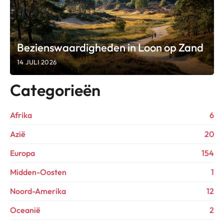
Bezienswaardigheden in Loon op Zand
14 JULI 2026
Categorieën
Afrika
6
Azië
20
Europa
154
Midden-Oosten
1
Noord-Amerika
12
Oceanië
2