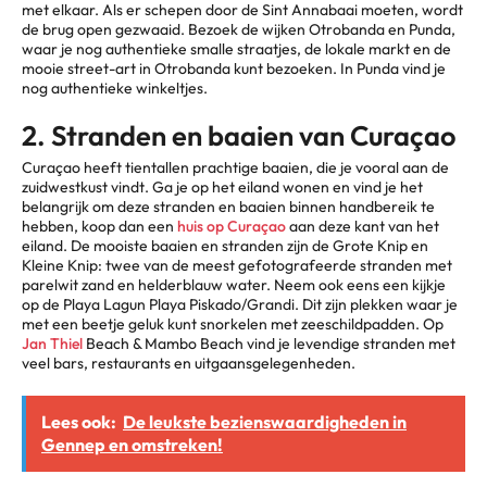
met elkaar. Als er schepen door de Sint Annabaai moeten, wordt
de brug open gezwaaid. Bezoek de wijken Otrobanda en Punda,
waar je nog authentieke smalle straatjes, de lokale markt en de
mooie street-art in Otrobanda kunt bezoeken. In Punda vind je
nog authentieke winkeltjes.
2. Stranden en baaien van Curaçao
Curaçao heeft tientallen prachtige baaien, die je vooral aan de
zuidwestkust vindt. Ga je op het eiland wonen en vind je het
belangrijk om deze stranden en baaien binnen handbereik te
hebben, koop dan een
huis op Curaçao
aan deze kant van het
eiland. De mooiste baaien en stranden zijn de Grote Knip en
Kleine Knip: twee van de meest gefotografeerde stranden met
parelwit zand en helderblauw water. Neem ook eens een kijkje
op de Playa Lagun Playa Piskado/Grandi. Dit zijn plekken waar je
met een beetje geluk kunt snorkelen met zeeschildpadden. Op
Jan Thiel
Beach & Mambo Beach vind je levendige stranden met
veel bars, restaurants en uitgaansgelegenheden.
Lees ook:
De leukste bezienswaardigheden in
Gennep en omstreken!