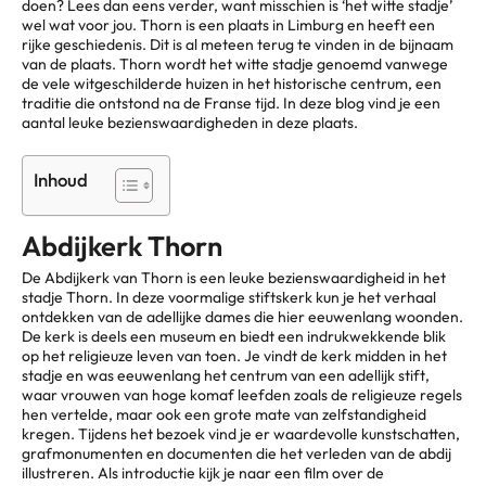
doen? Lees dan eens verder, want misschien is ‘het witte stadje’
wel wat voor jou. Thorn is een plaats in Limburg en heeft een
rijke geschiedenis. Dit is al meteen terug te vinden in de bijnaam
van de plaats. Thorn wordt het witte stadje genoemd vanwege
de vele witgeschilderde huizen in het historische centrum, een
traditie die ontstond na de Franse tijd. In deze blog vind je een
aantal leuke bezienswaardigheden in deze plaats.
Inhoud
Abdijkerk Thorn
De Abdijkerk van Thorn is een leuke bezienswaardigheid in het
stadje Thorn. In deze voormalige stiftskerk kun je het verhaal
ontdekken van de adellijke dames die hier eeuwenlang woonden.
De kerk is deels een museum en biedt een indrukwekkende blik
op het religieuze leven van toen. Je vindt de kerk midden in het
stadje en was eeuwenlang het centrum van een adellijk stift,
waar vrouwen van hoge komaf leefden zoals de religieuze regels
hen vertelde, maar ook een grote mate van zelfstandigheid
kregen. Tijdens het bezoek vind je er waardevolle kunstschatten,
grafmonumenten en documenten die het verleden van de abdij
illustreren. Als introductie kijk je naar een film over de