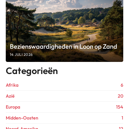
Bezienswaardigheden in Loon op Zand
14 JULI 2026
Categorieën
Afrika
6
Azië
20
Europa
154
Midden-Oosten
1
Noord-Amerika
12