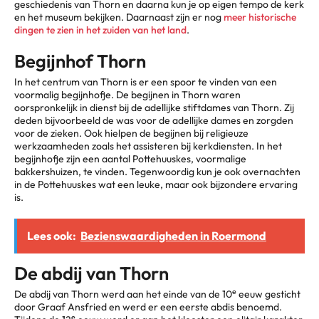
geschiedenis van Thorn en daarna kun je op eigen tempo de kerk
en het museum bekijken. Daarnaast zijn er nog
meer historische
dingen te zien in het zuiden van het land
.
Begijnhof Thorn
In het centrum van Thorn is er een spoor te vinden van een
voormalig begijnhofje. De begijnen in Thorn waren
oorspronkelijk in dienst bij de adellijke stiftdames van Thorn. Zij
deden bijvoorbeeld de was voor de adellijke dames en zorgden
voor de zieken. Ook hielpen de begijnen bij religieuze
werkzaamheden zoals het assisteren bij kerkdiensten. In het
begijnhofje zijn een aantal Pottehuuskes, voormalige
bakkershuizen, te vinden. Tegenwoordig kun je ook overnachten
in de Pottehuuskes wat een leuke, maar ook bijzondere ervaring
is.
Lees ook:
Bezienswaardigheden in Roermond
De abdij van Thorn
e
De abdij van Thorn werd aan het einde van de 10
eeuw gesticht
door Graaf Ansfried en werd er een eerste abdis benoemd.
e