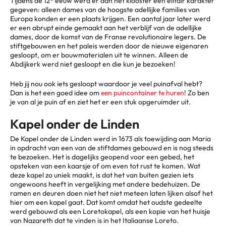
Tijdens de 12
eeuw werd er aan het klooster een elitair karakter
gegeven: alleen dames van de hoogste adellijke families van
Europa konden er een plaats krijgen. Een aantal jaar later werd
er een abrupt einde gemaakt aan het verblijf van de adellijke
dames, door de komst van de Franse revolutionaire legers. De
stiftgebouwen en het paleis werden door de nieuwe eigenaren
gesloopt, om er bouwmaterialen uit te winnen. Alleen de
Abdijkerk werd niet gesloopt en die kun je bezoeken!
Heb jij nou ook iets gesloopt waardoor je veel puinafval hebt?
Dan is het een goed idee om
een puincontainer te huren
! Zo ben
je van al je puin af en ziet het er een stuk opgeruimder uit.
Kapel onder de Linden
De Kapel onder de Linden werd in 1673 als toewijding aan Maria
in opdracht van een van de stiftdames gebouwd en is nog steeds
te bezoeken. Het is dagelijks geopend voor een gebed, het
opsteken van een kaarsje of om even tot rust te komen. Wat
deze kapel zo uniek maakt, is dat het van buiten gezien iets
ongewoons heeft in vergelijking met andere bedehuizen. De
ramen en deuren doen niet het niet meteen laten lijken alsof het
hier om een kapel gaat. Dat komt omdat het oudste gedeelte
werd gebouwd als een Loretokapel, als een kopie van het huisje
van Nazareth dat te vinden is in het Italiaanse Loreto.