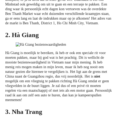
Minhstad ook geweldig om uit te gaan en een terrasje te pakken. Een
ding waar ik persoonlijk echt dagen kon vertoeven was de overdekte
Ben Thanh Market waar echt duizenden verschillende kraampjes staan,
ga er eens lang en laat de indrukken maar op je afkomen! Het adres van
de markt is Ben Thanh, District 1, Ho Chi Minh City, Vietnam.
2. Hà Giang
Hà Giang is moeilijk te bereiken, ik heb er ook een speciale rit voor
moeten pakken, maar bij god wat is het prachtig. Dit is wellicht de
mooiste bezienswaardigheid in Vietnam naar mijn mening. Ik heb
menig reis mogen maken in mijn leven, maar ik heb nog nooit een
natuur gezien die hiermee te vergelijken is. Het ligt aan de grens met
China naast de Guangzhou regio, dus vrij noordelijk. Het is
niet
mogelijk om een vliegtuig te pakken richting Hà Giang omdat er geen
vliegvelden in de buurt liggen. Je zal dus of een privé rit moeten
regelen via een maatschappij of met iets als een motor gaan. Persoonlijk
raad ik aan om zelf een auto te huren, dan kan je kampeerspullen
meenemen!
3. Nha Trang