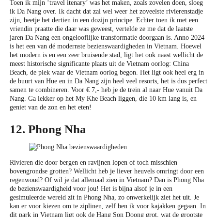
Toen ik mijn ‘travel itenary’ was het maken, zoals zovelen doen, sloeg
ik Da Nang over. Ik dacht dat zal wel weer het zoveelste rivierenstadje
zijn, beetje het dertien in een dozijn principe. Echter toen ik met een
vriendin praatte die daar was geweest, vertelde ze me dat de laatste
jaren Da Nang een ongelooflijke transformatie doorgaan is. Anno 2024
is het een van dé modernste bezienswaardigheden in Vietnam. Hoewel
het modern is en een zeer bruisende stad, ligt het ook naast wellicht de
meest historische significante plaats uit de Vietnam oorlog: China
Beach, de plek waar de Vietnam oorlog begon. Het ligt ook heel erg in
de buurt van Hue en in Da Nang zijn heel veel resorts, het is dus perfect
samen te combineren. Voor € 7,- heb je de trein al naar Hue vanuit Da
Nang. Ga lekker op het My Khe Beach liggen, die 10 km lang is, en
geniet van de zon en het eten!
12. Phong Nha
Rivieren die door bergen en ravijnen lopen of toch misschien
bovengrondse grotten? Wellicht heb je liever heuvels omringt door een
regenwoud? Of wil je dat allemaal zien in Vietnam? Dan is Phong Nha
de bezienswaardigheid voor jou! Het is bijna alsof je in een
gesimuleerde wereld zit in Phong Nha, zo onwerkelijk ziet het uit. Je
kan er voor kiezen om te ziplinen, zelf ben ik voor kajakken gegaan. In
dit park in Vietnam ligt ook de Hang Son Doong grot, wat de grootste