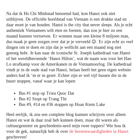
Na dat ik Ho Chi Minhstad benoemd had, kon Hanoi ook niet
uitblijven. De officiële hoofdstad van Vietnam is een drukke stad en
daar moet je van houden. Hanoi is the city that never sleeps. Als je echt
authentiek Vietnamees wilt eten en feesten, dan zou je hier zo een
maand kunnen vertoeven. Er wonnen maar een kleine 8 miljoen man,
dus maak je geen zorgen over dat je je verveeld 😉. Er zijn echt zo veel
dingen om te doen en zijn dat je wellicht aan een maand nog niet
genoeg hebt. Je kan naar de iconische St. Joseph kathedraal van Hanoi
of het wereldberoemde ‘Hanoi Hilton’, wat de naam was voor het Hao
Lo strafkamp voor de Amerikanen in de Vietnamoorlog. De kathedraal
vindt je in de oude stad van Hanoi, helaas heeft het geen eigen website
anders had ik ‘m er in gezet. Echter zijn er wel vijf bussen die in de
buurt stoppen, vanaf waar je kan lopen:
Bus #1 stop op Trieu Quoc Dat
Bus #2 Stopt op Trang Thi
Bus #9, #14 en #36 stoppen op Hoan Kiem Lake
Heel eerlijk, ik zou een complete blog kunnen schrijven over alleen
Hanoi en wat ik daar zoal heb kunnen doen, maar dit waren als
cultuurgenieter en geschiedenis-nerd mijn twee toppers! Wie hou ik
voor de gek, natuurlijk heb ik over
de bezienswaardigheden in Hanoi
geschreven!