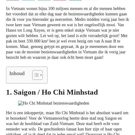
In Vietnam wonen bijna 100 miljoen mensen en al die mensen hebben
het voordeel dat ze elke dag naar de bezienswaardigheden kunnen gaan
die ik voor jou hieronder ga neerzetten. Medio midden vorig jaar ben ik
twee keer naar Vietnam geweest en wat is het ongelooflijk mooi. Van
Hanoi tot Long Xuyen, er is geen enkel stukje Vietnam wat je níet
gezien wilt hebben. Let wel op, het land is echt verraderlijk groot! Met
pak en beet 330.000 km² ben je wel even bezig om van A naar B te
komen. Maar, genoeg getypt en gepraat, ik ga je meenemen door een
paar van de mooiste bezienswaardigheden in Vietnam die ik vorig jaar
bezocht heb en waarom je daar ook écht heen moet gaan!
Inhoud
1. Saigon / Ho Chi Minhstad
Het is een inkoppertje, maar Ho Chi Minhstad is het absoluut waard om
te bezoeken! Voor de Vietnamoorlog heette deze stad nog Saigon en
was het de hoofdstad van Zuid-Vietnam. Deze stad heeft echt voor
eenieder wat wils. De geschiedenis fanaat kan hier zijn of haar ogen
uitkijken, of ja ik deed dat in ieder geval wel! Daarnaast is Ho Chi