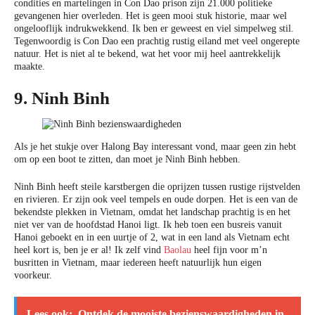
condities en martelingen in Con Dao prison zijn 21.000 politieke
gevangenen hier overleden. Het is geen mooi stuk historie, maar wel
ongelooflijk indrukwekkend. Ik ben er geweest en viel simpelweg stil.
Tegenwoordig is Con Dao een prachtig rustig eiland met veel ongerepte
natuur. Het is niet al te bekend, wat het voor mij heel aantrekkelijk
maakte.
9. Ninh Binh
Als je het stukje over Halong Bay interessant vond, maar geen zin hebt
om op een boot te zitten, dan moet je Ninh Binh hebben.
Ninh Binh heeft steile karstbergen die oprijzen tussen rustige rijstvelden
en rivieren. Er zijn ook veel tempels en oude dorpen. Het is een van de
bekendste plekken in Vietnam, omdat het landschap prachtig is en het
niet ver van de hoofdstad Hanoi ligt. Ik heb toen een busreis vanuit
Hanoi geboekt en in een uurtje of 2, wat in een land als Vietnam echt
heel kort is, ben je er al! Ik zelf vind
Baolau
heel fijn voor m’n
busritten in Vietnam, maar iedereen heeft natuurlijk hun eigen
voorkeur.
Lees ook:
Ontdek de mooiste bezienswaardigheden in