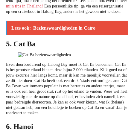
leuk lijkt, maar ben je nog het oriënteren? Lees je dan ook even in over
mijn tips in Thailand!
Een persoonlijke tip: ga via een reisorganisatie
op een cruiseboot in Halong Bay, anders is het gewoon niet te doen.
Lees ook:
Bezienswaardigheden in Caïro
5. Cat Ba
Even doorbordurend op Halong Bay moet ik Cat Ba benoemen. Cat Ba
is het grootste eiland binnen deze bijna 2.000 eilanden. Kijk goed na of
jouw excursie hier langs komt, maar ik kan me moeilijk voorstellen dat
ze dit niet doen. Cat Ba heeft ook een druk ‘stadscentrum’ genaamd Cat
Ba Town wat immens populair is met barretjes en andere tentjes, maar
er is ook een heel groot stuk rust op het eiland te vinden. Wees wel héél
voorzichtig met de natuur op die eiland, er bevinden zich namelijk een
paar bedreigde diersoorten. Je kan er ook voor kiezen, wat ik (helaas)
niet gedaan heb, om een hotelletje te boeken op Cat Ba en vanaf daar je
rondvaart te maken.
6. Hanoi