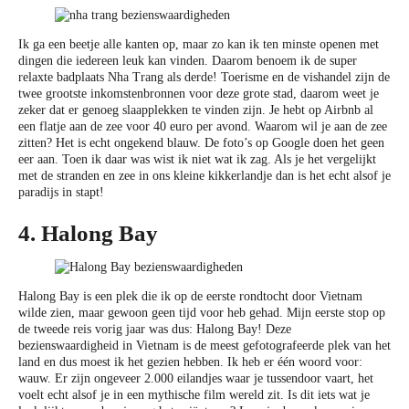
Ik ga een beetje alle kanten op, maar zo kan ik ten minste openen met
dingen die iedereen leuk kan vinden. Daarom benoem ik de super
relaxte badplaats Nha Trang als derde! Toerisme en de vishandel zijn de
twee grootste inkomstenbronnen voor deze grote stad, daarom weet je
zeker dat er genoeg slaapplekken te vinden zijn. Je hebt op Airbnb al
een flatje aan de zee voor 40 euro per avond. Waarom wil je aan de zee
zitten? Het is echt ongekend blauw. De foto’s op Google doen het geen
eer aan. Toen ik daar was wist ik niet wat ik zag. Als je het vergelijkt
met de stranden en zee in ons kleine kikkerlandje dan is het echt alsof je
paradijs in stapt!
4. Halong Bay
Halong Bay is een plek die ik op de eerste rondtocht door Vietnam
wilde zien, maar gewoon geen tijd voor heb gehad. Mijn eerste stop op
de tweede reis vorig jaar was dus: Halong Bay! Deze
bezienswaardigheid in Vietnam is de meest gefotografeerde plek van het
land en dus moest ik het gezien hebben. Ik heb er één woord voor:
wauw. Er zijn ongeveer 2.000 eilandjes waar je tussendoor vaart, het
voelt echt alsof je in een mythische film wereld zit. Is dit iets wat je