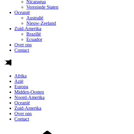
Nicaragua
Verenigde Staten
Oceanië
Australië
Nieuw-Zeeland
Zuid-Amerika
Brazilië
Ecuador
Over ons
Contact
Afrika
Azië
Europa
Midden-Oosten
Noord-Amerika
Oceanië
Zuid-Amerika
Over ons
Contact