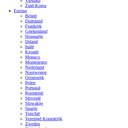
Vietnam
Zuid-Korea
Europa
België
Duitsland
Frankrijk
Griekenland
Hongarije
IJsland
Italië
Kroatië
Monaco
Montenegro
Nederland
Noorwegen
Oostenrijk
Polen
Portugal
Roemenië
Slovenië
Slowakije
Spanje
Tsjechië
Verenigd Koninkrijk
Zweden