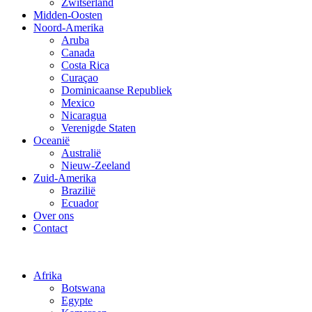
Zwitserland
Midden-Oosten
Noord-Amerika
Aruba
Canada
Costa Rica
Curaçao
Dominicaanse Republiek
Mexico
Nicaragua
Verenigde Staten
Oceanië
Australië
Nieuw-Zeeland
Zuid-Amerika
Brazilië
Ecuador
Over ons
Contact
Afrika
Botswana
Egypte