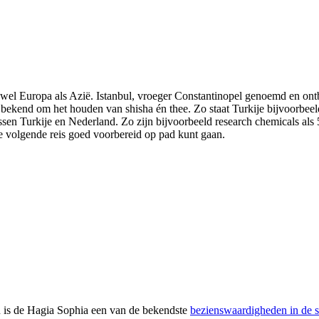
 zowel Europa als Azië. Istanbul, vroeger Constantinopel genoemd en ont
at bekend om het houden van shisha én thee. Zo staat Turkije bijvoorbee
tussen Turkije en Nederland. Zo zijn bijvoorbeeld research chemicals al
e volgende reis goed voorbereid op pad kunt gaan.
en is de Hagia Sophia een van de bekendste
bezienswaardigheden in de s