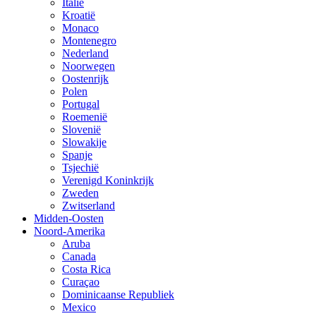
Italië
Kroatië
Monaco
Montenegro
Nederland
Noorwegen
Oostenrijk
Polen
Portugal
Roemenië
Slovenië
Slowakije
Spanje
Tsjechië
Verenigd Koninkrijk
Zweden
Zwitserland
Midden-Oosten
Noord-Amerika
Aruba
Canada
Costa Rica
Curaçao
Dominicaanse Republiek
Mexico