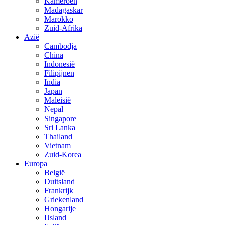
Kameroen
Madagaskar
Marokko
Zuid-Afrika
Azië
Cambodja
China
Indonesië
Filipijnen
India
Japan
Maleisië
Nepal
Singapore
Sri Lanka
Thailand
Vietnam
Zuid-Korea
Europa
België
Duitsland
Frankrijk
Griekenland
Hongarije
IJsland