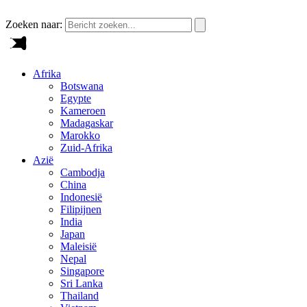
Zoeken naar:
Afrika
Botswana
Egypte
Kameroen
Madagaskar
Marokko
Zuid-Afrika
Azië
Cambodja
China
Indonesië
Filipijnen
India
Japan
Maleisië
Nepal
Singapore
Sri Lanka
Thailand