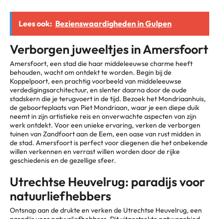
Lees ook:
Bezienswaardigheden in Gulpen
Verborgen juweeltjes in Amersfoort
Amersfoort, een stad die haar middeleeuwse charme heeft
behouden, wacht om ontdekt te worden. Begin bij de
Koppelpoort, een prachtig voorbeeld van middeleeuwse
verdedigingsarchitectuur, en slenter daarna door de oude
stadskern die je terugvoert in de tijd. Bezoek het Mondriaanhuis,
de geboorteplaats van Piet Mondriaan, waar je een diepe duik
neemt in zijn artistieke reis en onverwachte aspecten van zijn
werk ontdekt. Voor een unieke ervaring, verken de verborgen
tuinen van Zandfoort aan de Eem, een oase van rust midden in
de stad. Amersfoort is perfect voor diegenen die het onbekende
willen verkennen en verrast willen worden door de rijke
geschiedenis en de gezellige sfeer.
Utrechtse Heuvelrug: paradijs voor
natuurliefhebbers
Ontsnap aan de drukte en verken de Utrechtse Heuvelrug, een
paradijs voor natuurliefhebbers. Dit uitgestrekte natuurgebied