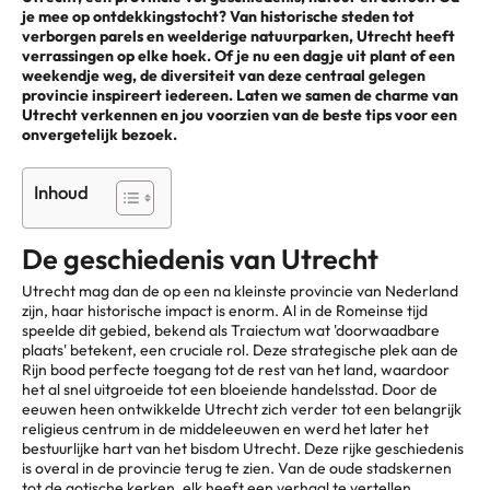
je mee op ontdekkingstocht? Van historische steden tot
verborgen parels en weelderige natuurparken, Utrecht heeft
verrassingen op elke hoek. Of je nu een dagje uit plant of een
weekendje weg, de diversiteit van deze centraal gelegen
provincie inspireert iedereen. Laten we samen de charme van
Utrecht verkennen en jou voorzien van de beste tips voor een
onvergetelijk bezoek.
Inhoud
De geschiedenis van Utrecht
Utrecht mag dan de op een na kleinste provincie van Nederland
zijn, haar historische impact is enorm. Al in de Romeinse tijd
speelde dit gebied, bekend als Traiectum wat 'doorwaadbare
plaats' betekent, een cruciale rol. Deze strategische plek aan de
Rijn bood perfecte toegang tot de rest van het land, waardoor
het al snel uitgroeide tot een bloeiende handelsstad. Door de
eeuwen heen ontwikkelde Utrecht zich verder tot een belangrijk
religieus centrum in de middeleeuwen en werd het later het
bestuurlijke hart van het bisdom Utrecht. Deze rijke geschiedenis
is overal in de provincie terug te zien. Van de oude stadskernen
tot de gotische kerken, elk heeft een verhaal te vertellen.