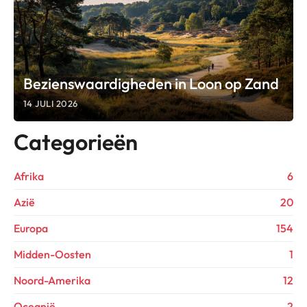
Bezienswaardigheden in Loon op Zand
14 JULI 2026
Categorieën
Afrika
6
Azië
20
Europa
154
Midden-Oosten
1
Noord-Amerika
12
Oceanië
2