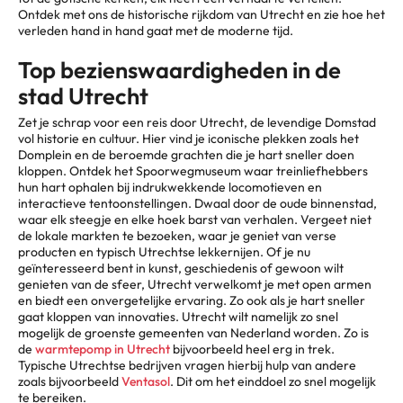
Ontdek met ons de historische rijkdom van Utrecht en zie hoe het
verleden hand in hand gaat met de moderne tijd.
Top bezienswaardigheden in de
stad Utrecht
Zet je schrap voor een reis door Utrecht, de levendige Domstad
vol historie en cultuur. Hier vind je iconische plekken zoals het
Domplein en de beroemde grachten die je hart sneller doen
kloppen. Ontdek het Spoorwegmuseum waar treinliefhebbers
hun hart ophalen bij indrukwekkende locomotieven en
interactieve tentoonstellingen. Dwaal door de oude binnenstad,
waar elk steegje en elke hoek barst van verhalen. Vergeet niet
de lokale markten te bezoeken, waar je geniet van verse
producten en typisch Utrechtse lekkernijen. Of je nu
geïnteresseerd bent in kunst, geschiedenis of gewoon wilt
genieten van de sfeer, Utrecht verwelkomt je met open armen
en biedt een onvergetelijke ervaring. Zo ook als je hart sneller
gaat kloppen van innovaties. Utrecht wilt namelijk zo snel
mogelijk de groenste gemeenten van Nederland worden. Zo is
de
warmtepomp in Utrecht
bijvoorbeeld heel erg in trek.
Typische Utrechtse bedrijven vragen hierbij hulp van andere
zoals bijvoorbeeld
Ventasol
. Dit om het einddoel zo snel mogelijk
te bereiken.