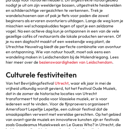
nodigt je uit om zijn weelderige bossen, uitgestrekte heidevelden
en schilderachtige vergezichten te verkennen. Trek je
wandelschoenen aan of pak je fiets voor paden die zowel
beginners als ervaren avonturiers uitdagen. Langs de weg kom je
misschien wel schaapskuddes tegen of spot je een zeldzame
vogel. Na een actieve dag kun je ontspannen in een van de vele
gezellige cafés of restaurants die lokale producten serveren. Of
je nu een dagtocht maakt of een weekendje weg plant, de
Utrechtse Heuvelrug biedt de perfecte combinatie van avontuur
en ontspanning. Wie van natuur houdt, moet ook eens een
wandeling maken in Leidschendam bij de Molendriegang. Lees
hier meer over de
bezienswaardigheden van Leidschendam
.
Culturele festiviteiten
Van het Bevrijdingsfestival
Utrecht
, waar elk jaar in mei de
vrijheid uitbundig wordt gevierd, tot het Festival Oude Muziek,
dat in de zomer de historische locaties van Utrecht
transformeert tot podia voor klassieke muziek, er is voor
iedereen wat te vinden. Voor de fijnproevers organiseert
Amersfoort Lepeltje Lepeltje, een culinair festival dat de
smaakpapillen verwent met wereldse gerechten. Op het gebied
van avant-garde muziek en innovatieve kunsten zijn er festivals
zoals Gaudeamus Muziekweek en Le Guess Who? in Utrecht, die