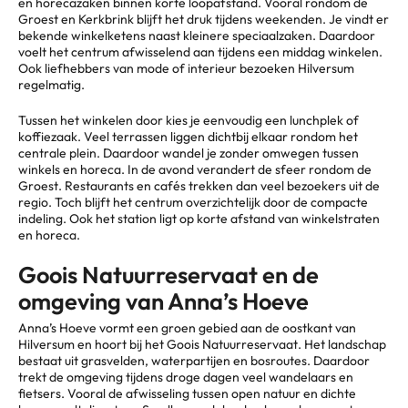
en horecazaken binnen korte loopafstand. Vooral rondom de
Groest en Kerkbrink blijft het druk tijdens weekenden. Je vindt er
bekende winkelketens naast kleinere speciaalzaken. Daardoor
voelt het centrum afwisselend aan tijdens een middag winkelen.
Ook liefhebbers van mode of interieur bezoeken Hilversum
regelmatig.
Tussen het winkelen door kies je eenvoudig een lunchplek of
koffiezaak. Veel terrassen liggen dichtbij elkaar rondom het
centrale plein. Daardoor wandel je zonder omwegen tussen
winkels en horeca. In de avond verandert de sfeer rondom de
Groest. Restaurants en cafés trekken dan veel bezoekers uit de
regio. Toch blijft het centrum overzichtelijk door de compacte
indeling. Ook het station ligt op korte afstand van winkelstraten
en horeca.
Goois Natuurreservaat en de
omgeving van Anna’s Hoeve
Anna’s Hoeve vormt een groen gebied aan de oostkant van
Hilversum en hoort bij het Goois Natuurreservaat. Het landschap
bestaat uit grasvelden, waterpartijen en bosroutes. Daardoor
trekt de omgeving tijdens droge dagen veel wandelaars en
fietsers. Vooral de afwisseling tussen open natuur en dichte