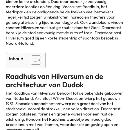
binnen korte afstanden. Daardoor bezoek je eenvoudig
meerdere locaties op één dag. Vooral het Raadhuis, het
Mediapark en de omliggende heide trekken veel bezoekers.
Tegelijkertijd zorgen winkelstraten, horeca en theaters voor
genoeg afwisseling tijdens een dagje uit. Ook wandelaars vinden
rondom Hilversum veel rustige routes door het Gooi. Daarnaast
bereik je de stad eenvoudig met de auto of trein. Daardoor past
Hilversum goed bij een korte stedentrip of spontaan bezoek in
Noord-Holland.
Inhoud
Raadhuis van Hilversum en de
architectuur van Dudok
Het Raadhuis van Hilversum behoort tot de bekendste gebouwen
van Nederland. Architect Willem Dudok ontwierp het gebouw in
1931. Sindsdien bepaalt het ontwerp een groot deel van het
stadsbeeld. Vooral de strakke lijnen vallen direct op. Daarnaast
zorgen baksteen, torens en groene vijvers voor een rustige
uitstraling. Rondom het Raadhuis wandel je eenvoudig door
brede lanen met veel bomen, waardoor de omgeving open en
verzorgd aanvoelt.