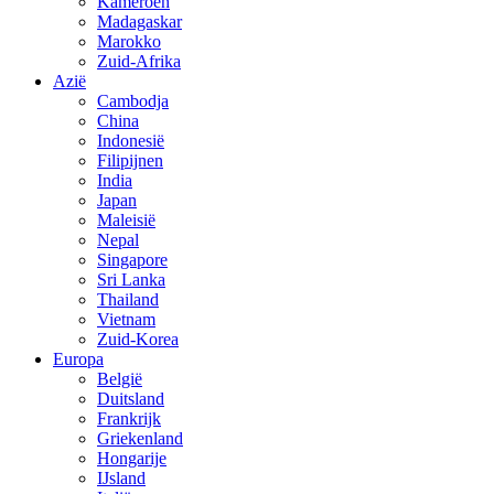
Kameroen
Madagaskar
Marokko
Zuid-Afrika
Azië
Cambodja
China
Indonesië
Filipijnen
India
Japan
Maleisië
Nepal
Singapore
Sri Lanka
Thailand
Vietnam
Zuid-Korea
Europa
België
Duitsland
Frankrijk
Griekenland
Hongarije
IJsland