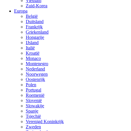
Vietnam
Zuid-Korea
Europa
België
Duitsland
Frankrijk
Griekenland
Hongarije
IJsland
Italië
Kroatië
Monaco
Montenegro
Nederland
Noorwegen
Oostenrijk
Polen
Portugal
Roemenië
Slovenië
Slowakije
Spanje
Tsjechië
Verenigd Koninkrijk
Zweden