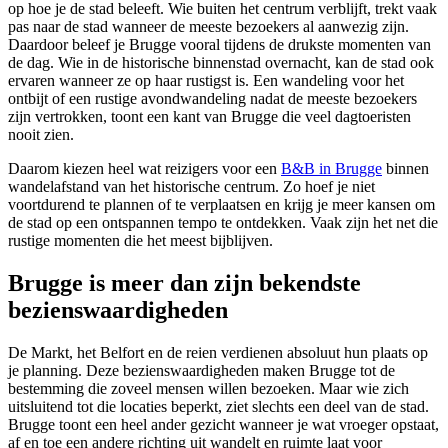
op hoe je de stad beleeft. Wie buiten het centrum verblijft, trekt vaak
pas naar de stad wanneer de meeste bezoekers al aanwezig zijn.
Daardoor beleef je Brugge vooral tijdens de drukste momenten van
de dag. Wie in de historische binnenstad overnacht, kan de stad ook
ervaren wanneer ze op haar rustigst is. Een wandeling voor het
ontbijt of een rustige avondwandeling nadat de meeste bezoekers
zijn vertrokken, toont een kant van Brugge die veel dagtoeristen
nooit zien.
Daarom kiezen heel wat reizigers voor een
B&B in Brugge
binnen
wandelafstand van het historische centrum. Zo hoef je niet
voortdurend te plannen of te verplaatsen en krijg je meer kansen om
de stad op een ontspannen tempo te ontdekken. Vaak zijn het net die
rustige momenten die het meest bijblijven.
Brugge is meer dan zijn bekendste
bezienswaardigheden
De Markt, het Belfort en de reien verdienen absoluut hun plaats op
je planning. Deze bezienswaardigheden maken Brugge tot de
bestemming die zoveel mensen willen bezoeken. Maar wie zich
uitsluitend tot die locaties beperkt, ziet slechts een deel van de stad.
Brugge toont een heel ander gezicht wanneer je wat vroeger opstaat,
af en toe een andere richting uit wandelt en ruimte laat voor