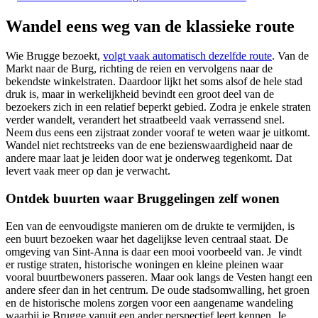
Wandel eens weg van de klassieke route
Wie Brugge bezoekt,
volgt vaak automatisch dezelfde route
. Van de
Markt naar de Burg, richting de reien en vervolgens naar de
bekendste winkelstraten. Daardoor lijkt het soms alsof de hele stad
druk is, maar in werkelijkheid bevindt een groot deel van de
bezoekers zich in een relatief beperkt gebied. Zodra je enkele straten
verder wandelt, verandert het straatbeeld vaak verrassend snel.
Neem dus eens een zijstraat zonder vooraf te weten waar je uitkomt.
Wandel niet rechtstreeks van de ene bezienswaardigheid naar de
andere maar laat je leiden door wat je onderweg tegenkomt. Dat
levert vaak meer op dan je verwacht.
Ontdek buurten waar Bruggelingen zelf wonen
Een van de eenvoudigste manieren om de drukte te vermijden, is
een buurt bezoeken waar het dagelijkse leven centraal staat. De
omgeving van Sint-Anna is daar een mooi voorbeeld van. Je vindt
er rustige straten, historische woningen en kleine pleinen waar
vooral buurtbewoners passeren. Maar ook langs de Vesten hangt een
andere sfeer dan in het centrum. De oude stadsomwalling, het groen
en de historische molens zorgen voor een aangename wandeling
waarbij je Brugge vanuit een ander perspectief leert kennen. Je