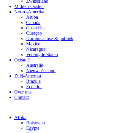
Zwitserland
Midden-Oosten
Noord-Amerika
Aruba
Canada
Costa Rica
Curaçao
Dominicaanse Republiek
Mexico
Nicaragua
Verenigde Staten
Oceanië
Australië
Nieuw-Zeeland
Zuid-Amerika
Brazilië
Ecuador
Over ons
Contact
Afrika
Botswana
Egypte