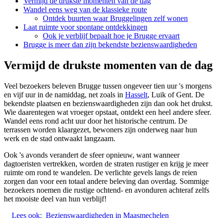
Vermijd de drukste momenten van de dag
Wandel eens weg van de klassieke route
Ontdek buurten waar Bruggelingen zelf wonen
Laat ruimte voor spontane ontdekkingen
Ook je verblijf bepaalt hoe je Brugge ervaart
Brugge is meer dan zijn bekendste bezienswaardigheden
Vermijd de drukste momenten van de dag
Veel bezoekers beleven Brugge tussen ongeveer tien uur 's morgens
en vijf uur in de namiddag, net zoals in
Hasselt
, Luik of Gent. De
bekendste plaatsen en bezienswaardigheden zijn dan ook het drukst.
Wie daarentegen wat vroeger opstaat, ontdekt een heel andere sfeer.
Wandel eens rond acht uur door het historische centrum. De
terrassen worden klaargezet, bewoners zijn onderweg naar hun
werk en de stad ontwaakt langzaam.
Ook 's avonds verandert de sfeer opnieuw, want wanneer
dagtoeristen vertrekken, worden de straten rustiger en krijg je meer
ruimte om rond te wandelen. De verlichte gevels langs de reien
zorgen dan voor een totaal andere beleving dan overdag. Sommige
bezoekers noemen die rustige ochtend- en avonduren achteraf zelfs
het mooiste deel van hun verblijf!
Lees ook:
Bezienswaardigheden in Maasmechelen