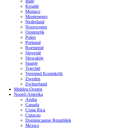
Italië
Kroatië
Monaco
Montenegro
Nederland
Noorwegen
Oostenrijk
Polen
Portugal
Roemenië
Slovenië
Slowakije
Spanje
Tsjechië
Verenigd Koninkrijk
Zweden
Zwitserland
Midden-Oosten
Noord-Amerika
Aruba
Canada
Costa Rica
Curaçao
Dominicaanse Republiek
Mexico