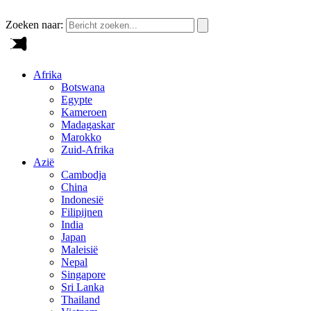
Zoeken naar:
Afrika
Botswana
Egypte
Kameroen
Madagaskar
Marokko
Zuid-Afrika
Azië
Cambodja
China
Indonesië
Filipijnen
India
Japan
Maleisië
Nepal
Singapore
Sri Lanka
Thailand