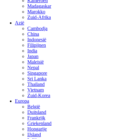
Kameroen
Madagaskar
Marokko
Zuid-Afrika
Azië
Cambodja
China
Indonesië
Filipijnen
India
Japan
Maleisië
Nepal
Singapore
Sri Lanka
Thailand
Vietnam
Zuid-Korea
Europa
België
Duitsland
Frankrijk
Griekenland
Hongarije
IJsland