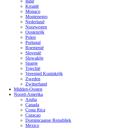
Italië
Kroatië
Monaco
Montenegro
Nederland
Noorwegen
Oostenrijk
Polen
Portugal
Roemenië
Slovenië
Slowakije
Spanje
Tsjechië
Verenigd Koninkrijk
Zweden
Zwitserland
Midden-Oosten
Noord-Amerika
Aruba
Canada
Costa Rica
Curaçao
Dominicaanse Republiek
Mexico