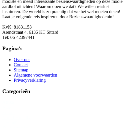
mooiste en meest interessante bezienswaardigheden op deze mooie
aardbol uitlichten! Waarom doen we dat? We willen reislust
inspireren. De wereld is zo prachtig dat we het wel moeten delen!
Laat je volgende reis inspireren door Bezienswaardighedenin!
KvK: 81831153
Arendstraat 4, 6135 KT Sittard
Tel: 06-42397441
Pagina's
Over ons
Contact
Sitemap
Algemene voorwaarden
Privacyverklaring
Categorieën
Afrika
Azië
Europa
Noord-Amerika
Oceanië
Zuid-Amerika