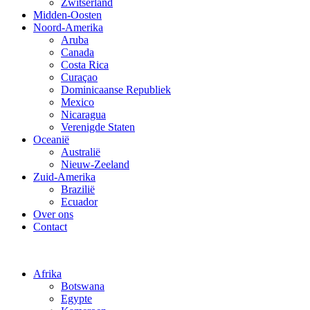
Zwitserland
Midden-Oosten
Noord-Amerika
Aruba
Canada
Costa Rica
Curaçao
Dominicaanse Republiek
Mexico
Nicaragua
Verenigde Staten
Oceanië
Australië
Nieuw-Zeeland
Zuid-Amerika
Brazilië
Ecuador
Over ons
Contact
Afrika
Botswana
Egypte