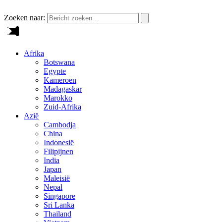
Zoeken naar:
Afrika
Botswana
Egypte
Kameroen
Madagaskar
Marokko
Zuid-Afrika
Azië
Cambodja
China
Indonesië
Filipijnen
India
Japan
Maleisië
Nepal
Singapore
Sri Lanka
Thailand