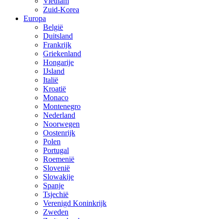
Vietnam
Zuid-Korea
Europa
België
Duitsland
Frankrijk
Griekenland
Hongarije
IJsland
Italië
Kroatië
Monaco
Montenegro
Nederland
Noorwegen
Oostenrijk
Polen
Portugal
Roemenië
Slovenië
Slowakije
Spanje
Tsjechië
Verenigd Koninkrijk
Zweden