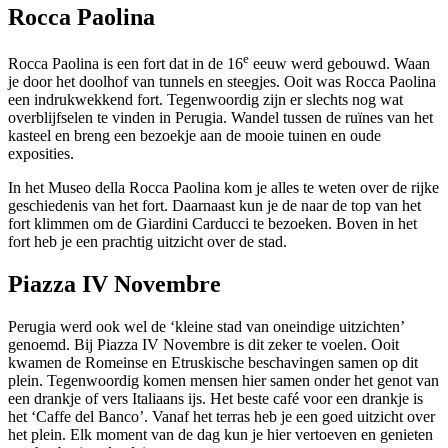
Rocca Paolina
e
Rocca Paolina is een fort dat in de 16
eeuw werd gebouwd. Waan
je door het doolhof van tunnels en steegjes. Ooit was Rocca Paolina
een indrukwekkend fort. Tegenwoordig zijn er slechts nog wat
overblijfselen te vinden in Perugia. Wandel tussen de ruïnes van het
kasteel en breng een bezoekje aan de mooie tuinen en oude
exposities.
In het Museo della Rocca Paolina kom je alles te weten over de rijke
geschiedenis van het fort. Daarnaast kun je de naar de top van het
fort klimmen om de Giardini Carducci te bezoeken. Boven in het
fort heb je een prachtig uitzicht over de stad.
Piazza IV Novembre
Perugia werd ook wel de ‘kleine stad van oneindige uitzichten’
genoemd. Bij Piazza IV Novembre is dit zeker te voelen. Ooit
kwamen de Romeinse en Etruskische beschavingen samen op dit
plein. Tegenwoordig komen mensen hier samen onder het genot van
een drankje of vers Italiaans ijs. Het beste café voor een drankje is
het ‘Caffe del Banco’. Vanaf het terras heb je een goed uitzicht over
het plein. Elk moment van de dag kun je hier vertoeven en genieten