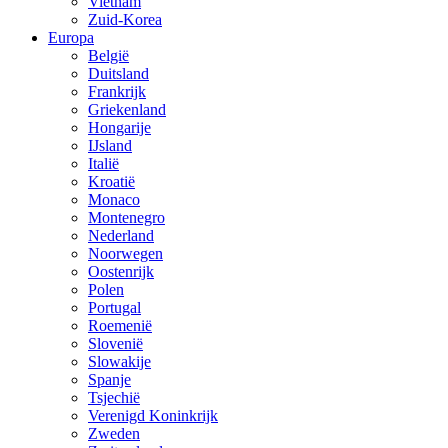
Vietnam
Zuid-Korea
Europa
België
Duitsland
Frankrijk
Griekenland
Hongarije
IJsland
Italië
Kroatië
Monaco
Montenegro
Nederland
Noorwegen
Oostenrijk
Polen
Portugal
Roemenië
Slovenië
Slowakije
Spanje
Tsjechië
Verenigd Koninkrijk
Zweden