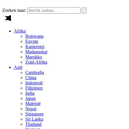
Zoeken naar:
Afrika
Botswana
Egypte
Kameroen
Madagaskar
Marokko
Zuid-Afrika
Azië
Cambodja
China
Indonesië
Filipijnen
India
Japan
Maleisië
Nepal
Singapore
Sri Lanka
Thailand