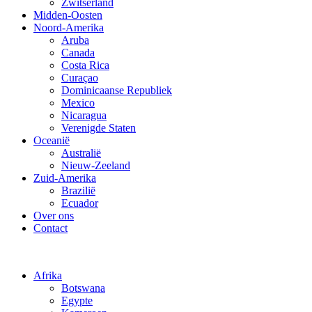
Zwitserland
Midden-Oosten
Noord-Amerika
Aruba
Canada
Costa Rica
Curaçao
Dominicaanse Republiek
Mexico
Nicaragua
Verenigde Staten
Oceanië
Australië
Nieuw-Zeeland
Zuid-Amerika
Brazilië
Ecuador
Over ons
Contact
Afrika
Botswana
Egypte