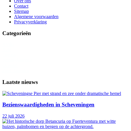
Over ons
Contact
Sitemap
Algemene voorwaarden
Privacyverklaring
Categorieën
Afrika
Azië
Europa
Noord-Amerika
Oceanië
Zuid-Amerika
Laatste nieuws
Bezienswaardigheden in Scheveningen
22 juli 2026