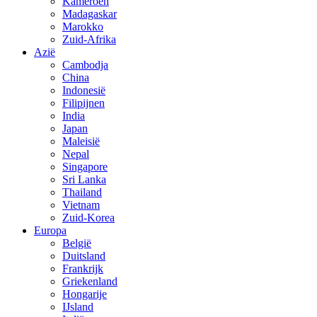
Kameroen
Madagaskar
Marokko
Zuid-Afrika
Azië
Cambodja
China
Indonesië
Filipijnen
India
Japan
Maleisië
Nepal
Singapore
Sri Lanka
Thailand
Vietnam
Zuid-Korea
Europa
België
Duitsland
Frankrijk
Griekenland
Hongarije
IJsland