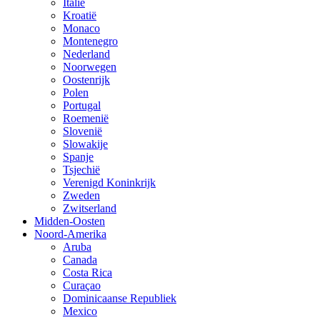
Italië
Kroatië
Monaco
Montenegro
Nederland
Noorwegen
Oostenrijk
Polen
Portugal
Roemenië
Slovenië
Slowakije
Spanje
Tsjechië
Verenigd Koninkrijk
Zweden
Zwitserland
Midden-Oosten
Noord-Amerika
Aruba
Canada
Costa Rica
Curaçao
Dominicaanse Republiek
Mexico