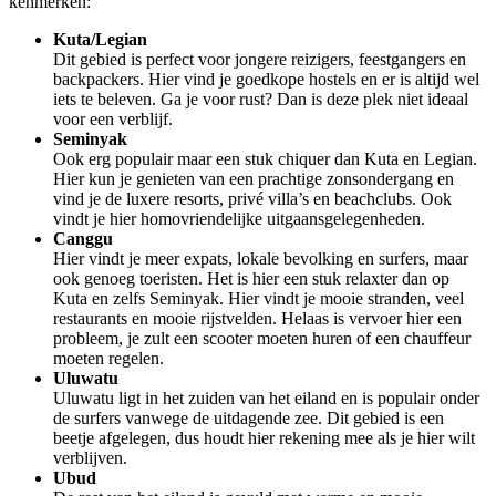
kenmerken:
Kuta/Legian
Dit gebied is perfect voor jongere reizigers, feestgangers en
backpackers. Hier vind je goedkope hostels en er is altijd wel
iets te beleven. Ga je voor rust? Dan is deze plek niet ideaal
voor een verblijf.
Seminyak
Ook erg populair maar een stuk chiquer dan Kuta en Legian.
Hier kun je genieten van een prachtige zonsondergang en
vind je de luxere resorts, privé villa’s en beachclubs. Ook
vindt je hier homovriendelijke uitgaansgelegenheden.
Canggu
Hier vindt je meer expats, lokale bevolking en surfers, maar
ook genoeg toeristen. Het is hier een stuk relaxter dan op
Kuta en zelfs Seminyak. Hier vindt je mooie stranden, veel
restaurants en mooie rijstvelden. Helaas is vervoer hier een
probleem, je zult een scooter moeten huren of een chauffeur
moeten regelen.
Uluwatu
Uluwatu ligt in het zuiden van het eiland en is populair onder
de surfers vanwege de uitdagende zee. Dit gebied is een
beetje afgelegen, dus houdt hier rekening mee als je hier wilt
verblijven.
Ubud