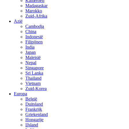
Kameroen
Madagaskar
Marokko
Zuid-Afrika
Azië
Cambodja
China
Indonesië
Filipijnen
India
Japan
Maleisië
Nepal
Singapore
Sri Lanka
Thailand
Vietnam
Zuid-Korea
Europa
België
Duitsland
Frankrijk
Griekenland
Hongarije
IJsland