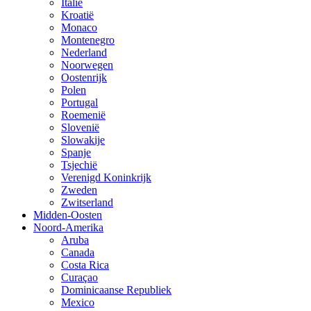
Italië
Kroatië
Monaco
Montenegro
Nederland
Noorwegen
Oostenrijk
Polen
Portugal
Roemenië
Slovenië
Slowakije
Spanje
Tsjechië
Verenigd Koninkrijk
Zweden
Zwitserland
Midden-Oosten
Noord-Amerika
Aruba
Canada
Costa Rica
Curaçao
Dominicaanse Republiek
Mexico