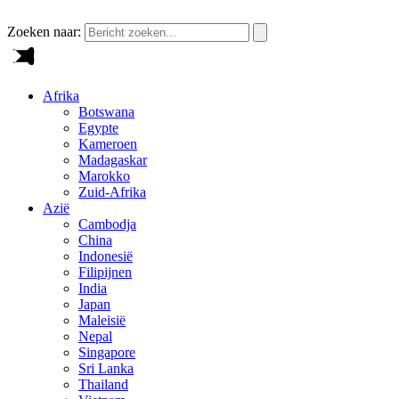
Zoeken naar:
Afrika
Botswana
Egypte
Kameroen
Madagaskar
Marokko
Zuid-Afrika
Azië
Cambodja
China
Indonesië
Filipijnen
India
Japan
Maleisië
Nepal
Singapore
Sri Lanka
Thailand