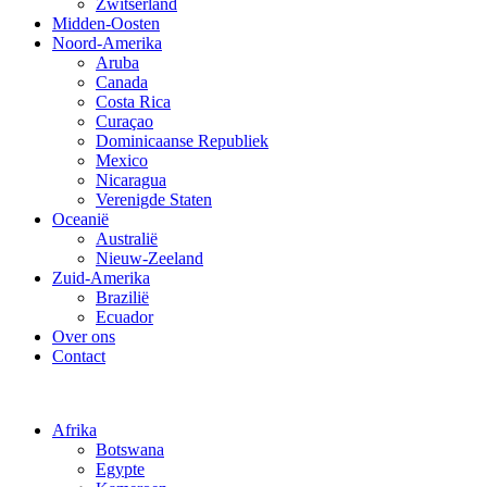
Zwitserland
Midden-Oosten
Noord-Amerika
Aruba
Canada
Costa Rica
Curaçao
Dominicaanse Republiek
Mexico
Nicaragua
Verenigde Staten
Oceanië
Australië
Nieuw-Zeeland
Zuid-Amerika
Brazilië
Ecuador
Over ons
Contact
Afrika
Botswana
Egypte