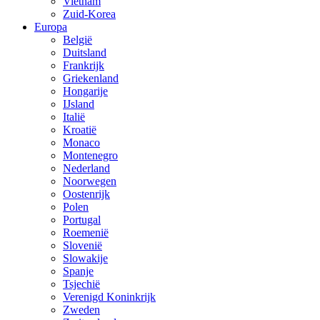
Vietnam
Zuid-Korea
Europa
België
Duitsland
Frankrijk
Griekenland
Hongarije
IJsland
Italië
Kroatië
Monaco
Montenegro
Nederland
Noorwegen
Oostenrijk
Polen
Portugal
Roemenië
Slovenië
Slowakije
Spanje
Tsjechië
Verenigd Koninkrijk
Zweden