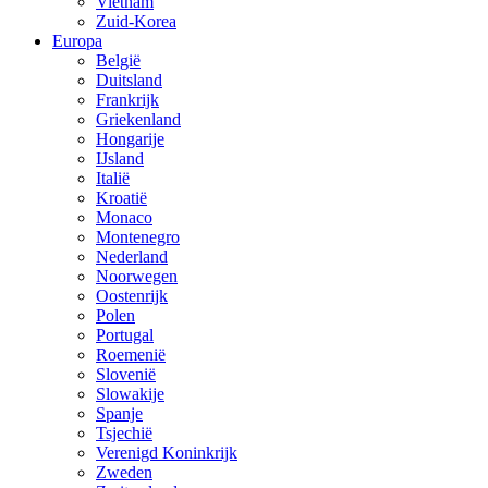
Vietnam
Zuid-Korea
Europa
België
Duitsland
Frankrijk
Griekenland
Hongarije
IJsland
Italië
Kroatië
Monaco
Montenegro
Nederland
Noorwegen
Oostenrijk
Polen
Portugal
Roemenië
Slovenië
Slowakije
Spanje
Tsjechië
Verenigd Koninkrijk
Zweden