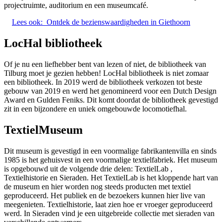
projectruimte, auditorium en een museumcafé.
Lees ook:
Ontdek de bezienswaardigheden in Giethoorn
LocHal bibliotheek
Of je nu een liefhebber bent van lezen of niet, de bibliotheek van
Tilburg moet je gezien hebben! LocHal bibliotheek is niet zomaar
een bibliotheek. In 2019 werd de bibliotheek verkozen tot beste
gebouw van 2019 en werd het genomineerd voor een Dutch Design
Award en Gulden Feniks. Dit komt doordat de bibliotheek gevestigd
zit in een bijzondere en uniek omgebouwde locomotiefhal.
TextielMuseum
Dit museum is gevestigd in een voormalige fabrikantenvilla en sinds
1985 is het gehuisvest in een voormalige textielfabriek. Het museum
is opgebouwd uit de volgende drie delen: TextielLab ,
Textielhistorie en Sieraden. Het TextielLab is het kloppende hart van
de museum en hier worden nog steeds producten met textiel
geproduceerd. Het publiek en de bezoekers kunnen hier live van
meegenieten. Textielhistorie, laat zien hoe er vroeger geproduceerd
werd. In Sieraden vind je een uitgebreide collectie met sieraden van