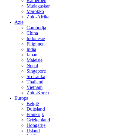
Kameroen
Madagaskar
Marokko
Zuid-Afrika
Azië
Cambodja
China
Indonesië
Filipijnen
India
Japan
Maleisië
Nepal
Singapore
Sri Lanka
Thailand
Vietnam
Zuid-Korea
Europa
België
Duitsland
Frankrijk
Griekenland
Hongarije
IJsland