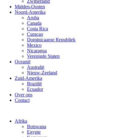
Zwitserland
Midden-Oosten
Noord-Amerika
Aruba
Canada
Costa Rica
Curaçao
Dominicaanse Republiek
Mexico
Nicaragua
Verenigde Staten
Oceanië
Australië
Nieuw-Zeeland
Zuid-Amerika
Brazilië
Ecuador
Over ons
Contact
Afrika
Botswana
Egypte