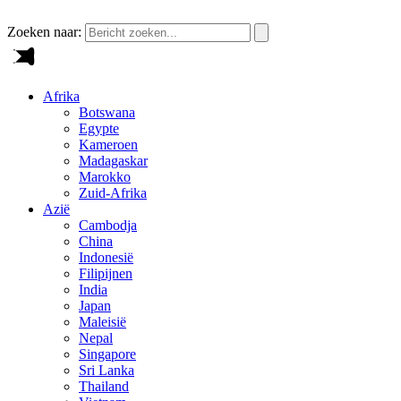
Zoeken naar:
Afrika
Botswana
Egypte
Kameroen
Madagaskar
Marokko
Zuid-Afrika
Azië
Cambodja
China
Indonesië
Filipijnen
India
Japan
Maleisië
Nepal
Singapore
Sri Lanka
Thailand