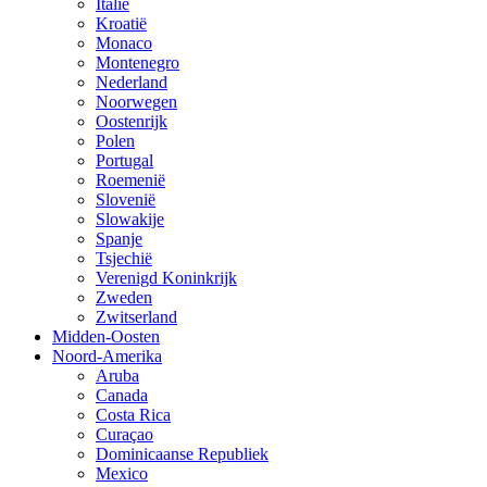
Italië
Kroatië
Monaco
Montenegro
Nederland
Noorwegen
Oostenrijk
Polen
Portugal
Roemenië
Slovenië
Slowakije
Spanje
Tsjechië
Verenigd Koninkrijk
Zweden
Zwitserland
Midden-Oosten
Noord-Amerika
Aruba
Canada
Costa Rica
Curaçao
Dominicaanse Republiek
Mexico