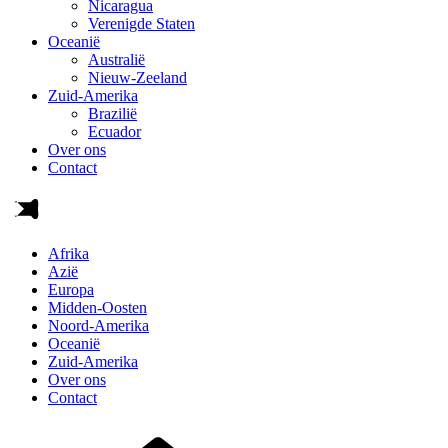
Nicaragua
Verenigde Staten
Oceanië
Australië
Nieuw-Zeeland
Zuid-Amerika
Brazilië
Ecuador
Over ons
Contact
Afrika
Azië
Europa
Midden-Oosten
Noord-Amerika
Oceanië
Zuid-Amerika
Over ons
Contact