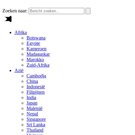
Zoeken naar:
Afrika
Botswana
Egypte
Kameroen
Madagaskar
Marokko
Zuid-Afrika
Azië
Cambodja
China
Indonesië
Filipijnen
India
Japan
Maleisië
Nepal
Singapore
Sri Lanka
Thailand