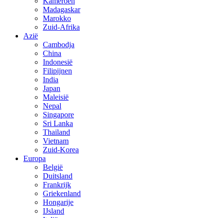
Kameroen
Madagaskar
Marokko
Zuid-Afrika
Azië
Cambodja
China
Indonesië
Filipijnen
India
Japan
Maleisië
Nepal
Singapore
Sri Lanka
Thailand
Vietnam
Zuid-Korea
Europa
België
Duitsland
Frankrijk
Griekenland
Hongarije
IJsland