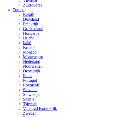
Vietnam
Zuid-Korea
Europa
België
Duitsland
Frankrijk
Griekenland
Hongarije
IJsland
Italië
Kroatië
Monaco
Montenegro
Nederland
Noorwegen
Oostenrijk
Polen
Portugal
Roemenië
Slovenië
Slowakije
Spanje
Tsjechië
Verenigd Koninkrijk
Zweden