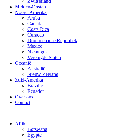
Zwitserland
Midden-Oosten
Noord-Amerika
Aruba
Canada
Costa Rica
Curaçao
Dominicaanse Republiek
Mexico
Nicaragua
Verenigde Staten
Oceanië
Australië
Nieuw-Zeeland
Zuid-Amerika
Brazilië
Ecuador
Over ons
Contact
Afrika
Botswana
Egypte