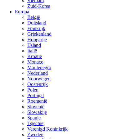
Vietnam
Zuid-Korea
Europa
België
Duitsland
Frankrijk
Griekenland
Hongarije
IJsland
Italië
Kroatië
Monaco
Montenegro
Nederland
Noorwegen
Oostenrijk
Polen
Portugal
Roemenië
Slovenië
Slowakije
Spanje
Tsjechië
Verenigd Koninkrijk
Zweden