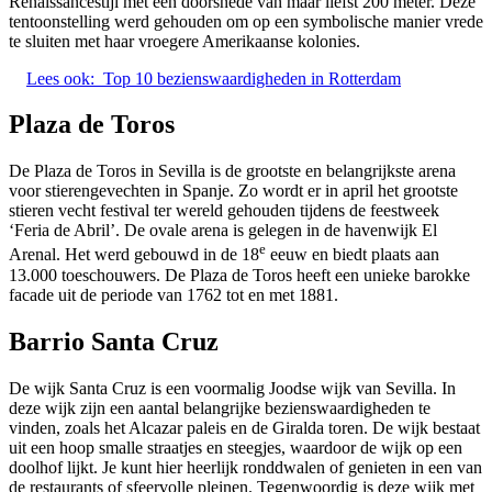
Renaissancestijl met een doorsnede van maar liefst 200 meter. Deze
tentoonstelling werd gehouden om op een symbolische manier vrede
te sluiten met haar vroegere Amerikaanse kolonies.
Lees ook:
Top 10 bezienswaardigheden in Rotterdam
Plaza de Toros
De Plaza de Toros in Sevilla is de grootste en belangrijkste arena
voor stierengevechten in Spanje. Zo wordt er in april het grootste
stieren vecht festival ter wereld gehouden tijdens de feestweek
‘Feria de Abril’. De ovale arena is gelegen in de havenwijk El
e
Arenal. Het werd gebouwd in de 18
eeuw en biedt plaats aan
13.000 toeschouwers. De Plaza de Toros heeft een unieke barokke
facade uit de periode van 1762 tot en met 1881.
Barrio Santa Cruz
De wijk Santa Cruz is een voormalig Joodse wijk van Sevilla. In
deze wijk zijn een aantal belangrijke bezienswaardigheden te
vinden, zoals het Alcazar paleis en de Giralda toren. De wijk bestaat
uit een hoop smalle straatjes en steegjes, waardoor de wijk op een
doolhof lijkt. Je kunt hier heerlijk ronddwalen of genieten in een van
de restaurants of sfeervolle pleinen. Tegenwoordig is deze wijk met