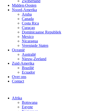
Zwitserland
Midden-Oosten
Noord-Amerika
Aruba
Canada
Costa Rica
Curaçao
Dominicaanse Republiek
Mexico
Nicaragua
Verenigde Staten
Oceanië
Australië
Nieuw-Zeeland
Zuid-Amerika
Brazilië
Ecuador
Over ons
Contact
Afrika
Botswana
Egypte