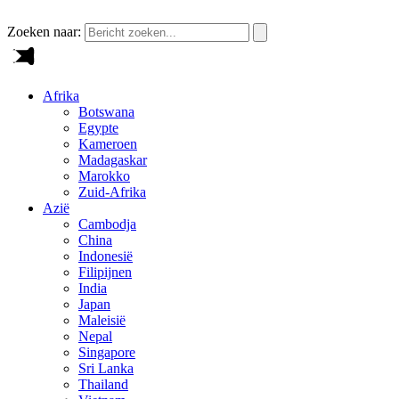
Zoeken naar:
Afrika
Botswana
Egypte
Kameroen
Madagaskar
Marokko
Zuid-Afrika
Azië
Cambodja
China
Indonesië
Filipijnen
India
Japan
Maleisië
Nepal
Singapore
Sri Lanka
Thailand