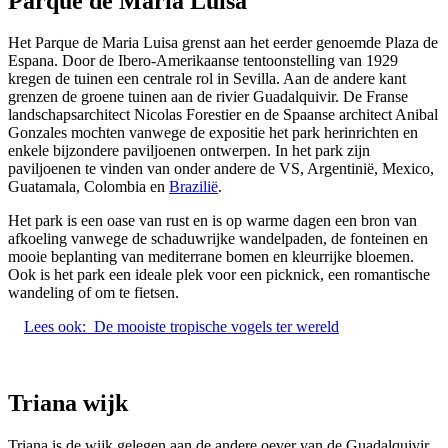
Parque de Maria Luisa
Het Parque de Maria Luisa grenst aan het eerder genoemde Plaza de
Espana. Door de Ibero-Amerikaanse tentoonstelling van 1929
kregen de tuinen een centrale rol in Sevilla. Aan de andere kant
grenzen de groene tuinen aan de rivier Guadalquivir. De Franse
landschapsarchitect Nicolas Forestier en de Spaanse architect Anibal
Gonzales mochten vanwege de expositie het park herinrichten en
enkele bijzondere paviljoenen ontwerpen. In het park zijn
paviljoenen te vinden van onder andere de VS, Argentinië, Mexico,
Guatamala, Colombia en
Brazilië
.
Het park is een oase van rust en is op warme dagen een bron van
afkoeling vanwege de schaduwrijke wandelpaden, de fonteinen en
mooie beplanting van mediterrane bomen en kleurrijke bloemen.
Ook is het park een ideale plek voor een picknick, een romantische
wandeling of om te fietsen.
Lees ook:
De mooiste tropische vogels ter wereld
Triana wijk
Triana is de wijk gelegen aan de andere oever van de Guadalquivir