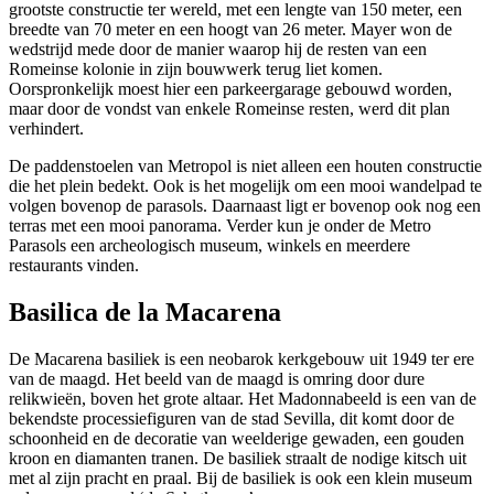
grootste constructie ter wereld, met een lengte van 150 meter, een
breedte van 70 meter en een hoogt van 26 meter. Mayer won de
wedstrijd mede door de manier waarop hij de resten van een
Romeinse kolonie in zijn bouwwerk terug liet komen.
Oorspronkelijk moest hier een parkeergarage gebouwd worden,
maar door de vondst van enkele Romeinse resten, werd dit plan
verhindert.
De paddenstoelen van Metropol is niet alleen een houten constructie
die het plein bedekt. Ook is het mogelijk om een mooi wandelpad te
volgen bovenop de parasols. Daarnaast ligt er bovenop ook nog een
terras met een mooi panorama. Verder kun je onder de Metro
Parasols een archeologisch museum, winkels en meerdere
restaurants vinden.
Basilica de la Macarena
De Macarena basiliek is een neobarok kerkgebouw uit 1949 ter ere
van de maagd. Het beeld van de maagd is omring door dure
relikwieën, boven het grote altaar. Het Madonnabeeld is een van de
bekendste processiefiguren van de stad Sevilla, dit komt door de
schoonheid en de decoratie van weelderige gewaden, een gouden
kroon en diamanten tranen. De basiliek straalt de nodige kitsch uit
met al zijn pracht en praal. Bij de basiliek is ook een klein museum