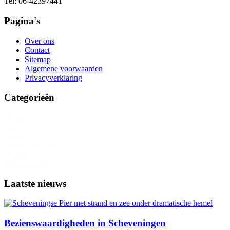
Tel: 06-42397441
Pagina's
Over ons
Contact
Sitemap
Algemene voorwaarden
Privacyverklaring
Categorieën
Afrika
Azië
Europa
Noord-Amerika
Oceanië
Zuid-Amerika
Laatste nieuws
Bezienswaardigheden in Scheveningen