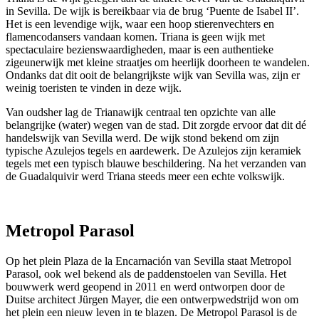
in Sevilla. De wijk is bereikbaar via de brug ‘Puente de Isabel II’.
Het is een levendige wijk, waar een hoop stierenvechters en
flamencodansers vandaan komen. Triana is geen wijk met
spectaculaire bezienswaardigheden, maar is een authentieke
zigeunerwijk met kleine straatjes om heerlijk doorheen te wandelen.
Ondanks dat dit ooit de belangrijkste wijk van Sevilla was, zijn er
weinig toeristen te vinden in deze wijk.
Van oudsher lag de Trianawijk centraal ten opzichte van alle
belangrijke (water) wegen van de stad. Dit zorgde ervoor dat dit dé
handelswijk van Sevilla werd. De wijk stond bekend om zijn
typische Azulejos tegels en aardewerk. De Azulejos zijn keramiek
tegels met een typisch blauwe beschildering. Na het verzanden van
de Guadalquivir werd Triana steeds meer een echte volkswijk.
Metropol Parasol
Op het plein Plaza de la Encarnación van Sevilla staat Metropol
Parasol, ook wel bekend als de paddenstoelen van Sevilla. Het
bouwwerk werd geopend in 2011 en werd ontworpen door de
Duitse architect Jürgen Mayer, die een ontwerpwedstrijd won om
het plein een nieuw leven in te blazen. De Metropol Parasol is de