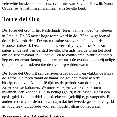
vele witte huisjes het toeristisch centrum van Sevilla. De wijk Santa
Cruz mag je niet missen wanneer je in Sevilla bent.
Torre del Oro
De Torre del oro, in het Nederlands ‘toren van het goed’ is gelegen
e
in Sevilla. De 36 meter hoge toren werd in de 12
eeuw gebouwd
door de Almohaden. De toren maakte vroeger deel uit van de
Moorse stadswal. Deze diende als verdediging van het Alcazar
paleis en de rest van de stad Sevilla. Destijds had de toren het doel
om de scheepsvaart in Guadalquivir te controleren. Vanuit de toren
liep er een zware ketting onder water naar de overkant, om vijandige
schepen te verhinderen die de rivier op wilden varen.
De Torre del Oro ligt aan de rivier Guadalquivir en vlakbij de Plaza
de Toros. De toren dankt de naam ‘de gouden toren’ aan de
bloeiperiode van Andalusië tijdens de periode van de Latijns-
Amerikaanse koloniën. Wanneer schepen via Sevilla binnen
kwamen, dan konden zij hun lading (goud) hier lossen. Naast een
opslagplek is het middelste gedeelte een (adellijke) gevangenis. Een
andere reden voor de naam zou zijn dat het tweede gedeelte verguld
in goud leek, dit zorgde voor een gouden glans op het water.