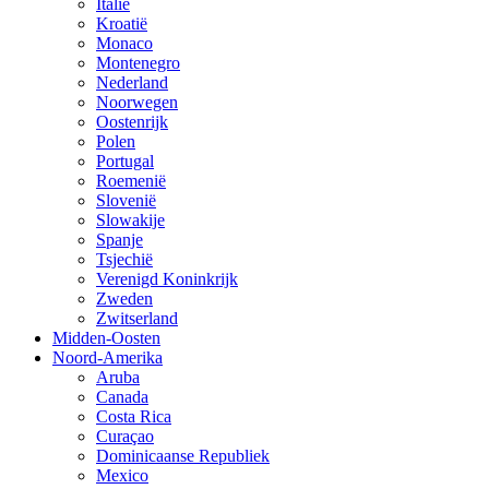
Italië
Kroatië
Monaco
Montenegro
Nederland
Noorwegen
Oostenrijk
Polen
Portugal
Roemenië
Slovenië
Slowakije
Spanje
Tsjechië
Verenigd Koninkrijk
Zweden
Zwitserland
Midden-Oosten
Noord-Amerika
Aruba
Canada
Costa Rica
Curaçao
Dominicaanse Republiek
Mexico