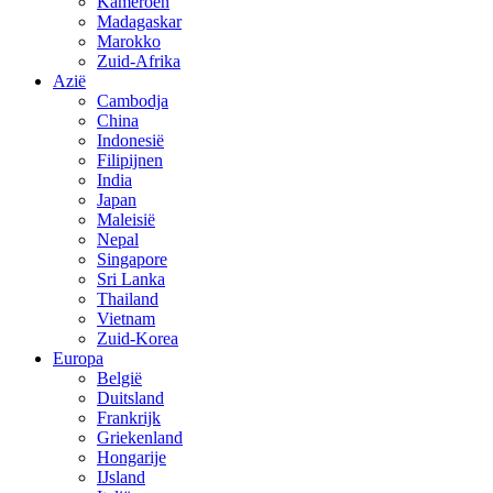
Kameroen
Madagaskar
Marokko
Zuid-Afrika
Azië
Cambodja
China
Indonesië
Filipijnen
India
Japan
Maleisië
Nepal
Singapore
Sri Lanka
Thailand
Vietnam
Zuid-Korea
Europa
België
Duitsland
Frankrijk
Griekenland
Hongarije
IJsland