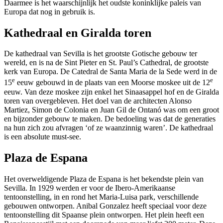
Daarmee is het waarschijnlijk het oudste koninklijke paleis van
Europa dat nog in gebruik is.
Kathedraal en Giralda toren
De kathedraal van Sevilla is het grootste Gotische gebouw ter
wereld, en is na de Sint Pieter en St. Paul’s Cathedral, de grootste
kerk van Europa. De Catedral de Santa Maria de la Sede werd in de
e
e
15
eeuw gebouwd in de plaats van een Moorse moskee uit de 12
eeuw. Van deze moskee zijn enkel het Sinaasappel hof en de Giralda
toren van overgebleven. Het doel van de architecten Alonso
Martiez, Simon de Colonia en Juan Gil de Ontanó was om een groot
en bijzonder gebouw te maken. De bedoeling was dat de generaties
na hun zich zou afvragen ‘of ze waanzinnig waren’. De kathedraal
is een absolute must-see.
Plaza de Espana
Het overweldigende Plaza de Espana is het bekendste plein van
Sevilla. In 1929 werden er voor de Ibero-Amerikaanse
tentoonstelling, in en rond het Maria-Luisa park, verschillende
gebouwen ontworpen. Anibal Gonzalez heeft speciaal voor deze
tentoonstelling dit Spaanse plein ontworpen. Het plein heeft een