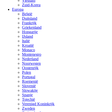
Vietnam
Zuid-Korea
Europa
België
Duitsland
Frankrijk
Griekenland
Hongarije
IJsland
Italië
Kroatië
Monaco
Montenegro
Nederland
Noorwegen
Oostenrijk
Polen
Portugal
Roemenië
Slovenië
Slowakije
Spanje
Tsjechië
Verenigd Koninkrijk
Zweden