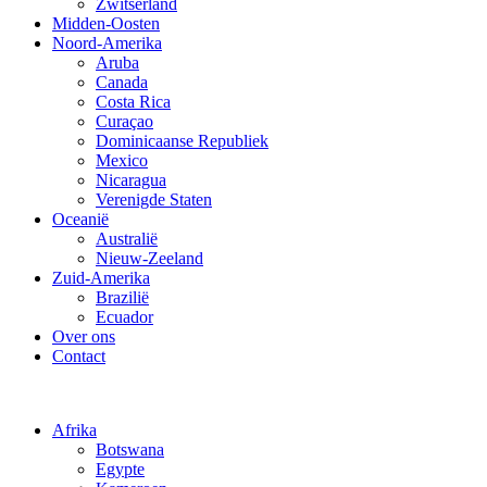
Zwitserland
Midden-Oosten
Noord-Amerika
Aruba
Canada
Costa Rica
Curaçao
Dominicaanse Republiek
Mexico
Nicaragua
Verenigde Staten
Oceanië
Australië
Nieuw-Zeeland
Zuid-Amerika
Brazilië
Ecuador
Over ons
Contact
Afrika
Botswana
Egypte