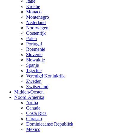
Italië
Kroatië
Monaco
Montenegro
Nederland
Noorwegen
Oostenrijk
Polen
Portugal
Roemenië
Slovenië
Slowakije
Spanje
Tsjechië
Verenigd Koninkrijk
Zweden
Zwitserland
Midden-Oosten
Noord-Amerika
Aruba
Canada
Costa Rica
Curaçao
Dominicaanse Republiek
Mexico