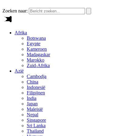
Zoeken naar:
Afrika
Botswana
Egypte
Kameroen
Madagaskar
Marokko
Zuid-Afrika
Azië
Cambodja
China
Indonesië
Filipijnen
India
Japan
Maleisië
Nepal
Singapore
Sri Lanka
Thailand