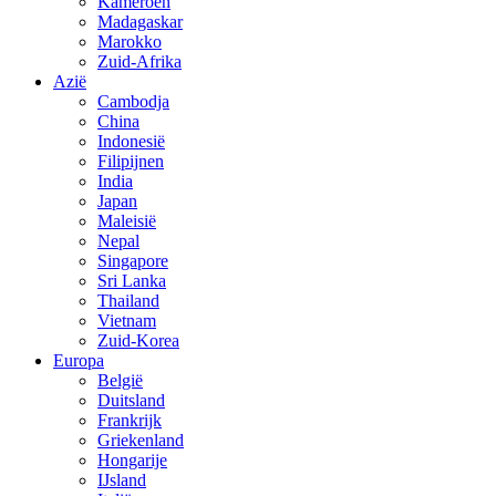
Kameroen
Madagaskar
Marokko
Zuid-Afrika
Azië
Cambodja
China
Indonesië
Filipijnen
India
Japan
Maleisië
Nepal
Singapore
Sri Lanka
Thailand
Vietnam
Zuid-Korea
Europa
België
Duitsland
Frankrijk
Griekenland
Hongarije
IJsland