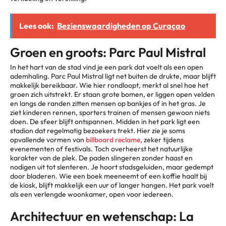
Lees ook:
Bezienswaardigheden op Curaçao
Groen en groots: Parc Paul Mistral
In het hart van de stad vind je een park dat voelt als een open
ademhaling. Parc Paul Mistral ligt net buiten de drukte, maar blijft
makkelijk bereikbaar. Wie hier rondloopt, merkt al snel hoe het
groen zich uitstrekt. Er staan grote bomen, er liggen open velden
en langs de randen zitten mensen op bankjes of in het gras. Je
ziet kinderen rennen, sporters trainen of mensen gewoon niets
doen. De sfeer blijft ontspannen. Midden in het park ligt een
stadion dat regelmatig bezoekers trekt. Hier zie je soms
opvallende vormen van
billboard reclame
, zeker tijdens
evenementen of festivals. Toch overheerst het natuurlijke
karakter van de plek. De paden slingeren zonder haast en
nodigen uit tot slenteren. Je hoort stadsgeluiden, maar gedempt
door bladeren. Wie een boek meeneemt of een koffie haalt bij
de kiosk, blijft makkelijk een uur of langer hangen. Het park voelt
als een verlengde woonkamer, open voor iedereen.
Architectuur en wetenschap: La