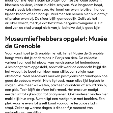
maar dan met een stedelijke ondertoon. Je ziet oude boeken,
bloemen op kleur, kazen in dikke schijven. Wie langzaam loopt,
vangt steeds iets nieuws op. Het loont om even te blijven hangen
bij een kraam of een bankje. Veel mensen nemen hier hun ontbijt
of praten even bij. De sfeer blijft gemoedelijk. Zelfs als het
drukker wordt, merk je dat het ritme nergens dwingend is. Dit
deel van de stad vraagt niets van je, behalve dat je goed kijkt.
Museumliefhebbers opgelet: Musée
de Grenoble
Voor kunst hoef je Grenoble niet uit. In het Musée de Grenoble
hangt werk dat je anders pas in Parijs zou zien. De collectie
varieert van oud tot nieuw, van renaissance tot hedendaags.
Alles hangt ruim opgesteld, zodat elk werk de aandacht krijgt die
het vraagt. Je loopt van kleur naar stilte, van religie naar
abstractie. Veel bezoekers merken pas tijdens het rondlopen hoe
goed de opbouw werkt. Niets ligt vast, maar alles lijkt logisch te
volgen. Wie meer wil weten, pakt een audiotour of schuift aan bij
een gids. Toch blijft de sfeer informeel. Het museum nodigt
eerder uit tot kijken dan tot analyseren. Ook kinderen vinden hier
makkelijk hun weg. Buiten ligt een rustige tuin met beelden. Een
plek waar je even tot jezelf komt voordat je terug de stad in
stapt. Zeker op warme dagen is dit een fijn moment van
verkoeling en verstilling.