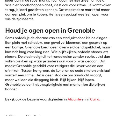
lager dan in de supermarkt. Toch gaat het niet alleen om geld.
Wie hier boodschappen doet, kiest ook voor ritme. Je komt vaker
terug, je leert gezichten kennen. Dat maakt deze markt tot meer
dan een plek om te kopen. Het is een sociaal weefsel, open voor
wie de tijd neemt.
Houd je ogen open in Grenoble
Soms ontdek je de charme van een stad juist door kleine dingen.
Een plein met schaduw, een gevel vol bloemen, een gesprek op
een bankje. Grenoble biedt geen overweldigend spektakel, maar
laat zich laag voor laag zien. Wie blijft kijken, ontdekt steeds iets
nieuws. De stad nodigt uit tot ronddwalen zonder route. Juist dan
vallen plekken op waar je anders aan voorbij was gegaan. Dat
maakt Grenoble geschikt voor reizigers die liever voelen dan
afvinken. Tussen het groen, de kunst en de oude straten ontstaat
vanzelf een ritme. Het is geen stad die om aandacht vraagt,
maar wel een die diepgang biedt. Blijf kijken, blijf lopen.
Grenoble beloont nieuwsgierigheid met momenten die blijven
hangen.
Bekijk ook de bezienswaardigheden in
Alicante
en in
Caïro.