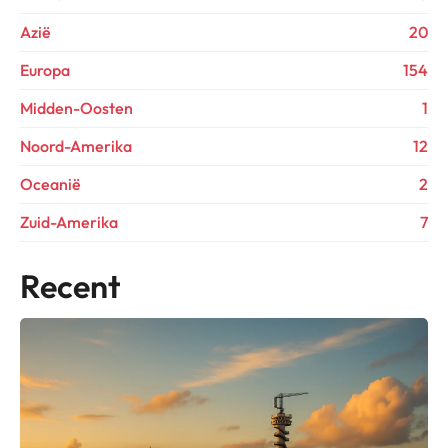
Azië
20
Europa
154
Midden-Oosten
1
Noord-Amerika
12
Oceanië
2
Zuid-Amerika
7
Recent