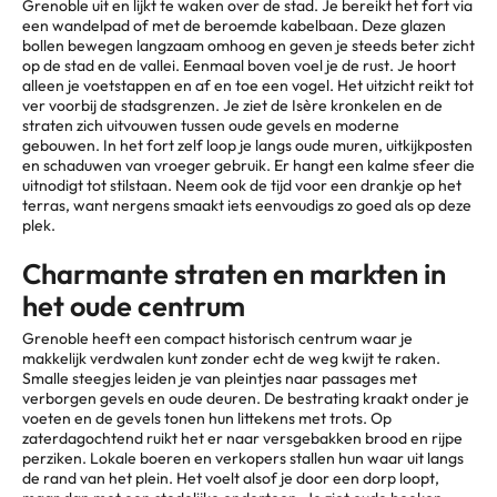
Grenoble uit en lijkt te waken over de stad. Je bereikt het fort via
een wandelpad of met de beroemde kabelbaan. Deze glazen
bollen bewegen langzaam omhoog en geven je steeds beter zicht
op de stad en de vallei. Eenmaal boven voel je de rust. Je hoort
alleen je voetstappen en af en toe een vogel. Het uitzicht reikt tot
ver voorbij de stadsgrenzen. Je ziet de Isère kronkelen en de
straten zich uitvouwen tussen oude gevels en moderne
gebouwen. In het fort zelf loop je langs oude muren, uitkijkposten
en schaduwen van vroeger gebruik. Er hangt een kalme sfeer die
uitnodigt tot stilstaan. Neem ook de tijd voor een drankje op het
terras, want nergens smaakt iets eenvoudigs zo goed als op deze
plek.
Charmante straten en markten in
het oude centrum
Grenoble heeft een compact historisch centrum waar je
makkelijk verdwalen kunt zonder echt de weg kwijt te raken.
Smalle steegjes leiden je van pleintjes naar passages met
verborgen gevels en oude deuren. De bestrating kraakt onder je
voeten en de gevels tonen hun littekens met trots. Op
zaterdagochtend ruikt het er naar versgebakken brood en rijpe
perziken. Lokale boeren en verkopers stallen hun waar uit langs
de rand van het plein. Het voelt alsof je door een dorp loopt,