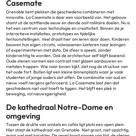
Casemate
Grenoble kent plekken die geschiedenis combineren met
innovatie. La Casemate is daar een voorbeeld van. Het gebouw
stamt uit de achttiende eeuw en diende ooit militaire doelen. Nu is
het een centrum voor technologie en creativiteit. Binnen zie je
interactieve installaties, prototypes en tijdelijke
tentoonstellingen. Veel draait hier om leren door doen. Kinderen
bouwen hun eigen circuits, volwassenen luisteren naar lezingen
of experimenteren met data. De sfeer is speels, zonder
kinderachtig te worden. Ook de architectuur zelf blijft boeiend.
Oude stenen vormen een contrast met glazen aanbouwen en
metalen trappen. Wie naar boven kijkt, ziet nog de structuur van
het oude fort. Buiten ligt een kleine binnenplaats waar je vaak
studenten of jonge ouders ziet zitten. De combinatie van oud en
nieuw voelt nergens geforceerd. La Casemate laat zien dat
geschiedenis niet vast hoeft te liggen. Het blijft een plek in
beweging, vol nieuwsgierigheid.
De kathedraal Notre-Dame en
omgeving
Tussen de drukte van winkels en cafés ligt plots een open plein.
Hier staat de kathedraal van Grenoble. Niet groot, niet opzichtig,
maar wel met karakter. De gevel toont sporen van tijd, de stenen