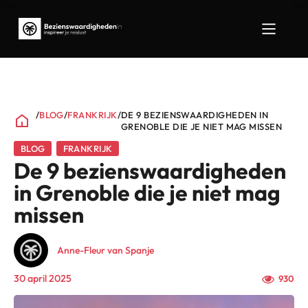
/
BLOG
/
FRANKRIJK
/
DE 9 BEZIENSWAARDIGHEDEN IN
GRENOBLE DIE JE NIET MAG MISSEN
BLOG
FRANKRIJK
De 9 bezienswaardigheden
in Grenoble die je niet mag
missen
Anne-Fleur van Spanje
30 april 2025
930