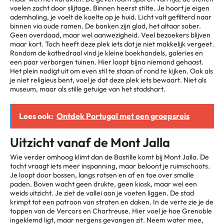
voelen zacht door slijtage. Binnen heerst stilte. Je hoort je eigen
ademhaling, je voelt de koelte op je huid. Licht valt gefilterd naar
binnen via oude ramen. De banken zijn glad, het altaar sober.
Geen overdaad, maar wel aanwezigheid. Veel bezoekers blijven
maar kort. Toch heeft deze plek iets dat je niet makkelijk vergeet.
Rondom de kathedraal vind je kleine boekhandels, galeries en
een paar verborgen tuinen. Hier loopt bijna niemand gehaast.
Het plein nodigt uit om even stil te staan of rond te kijken. Ook als
je niet religieus bent, voel je dat deze plek iets bewaart. Niet als
museum, maar als stille getuige van het stadshart.
Lees ook:
Ontdek Portugal met een groepsreis
Uitzicht vanaf de Mont Jalla
Wie verder omhoog klimt dan de Bastille komt bij Mont Jalla. De
tocht vraagt iets meer inspanning, maar beloont je ruimschoots.
Je loopt door bossen, langs rotsen en af en toe over smalle
paden. Boven wacht geen drukte, geen kiosk, maar wel een
weids uitzicht. Je ziet de vallei aan je voeten liggen. De stad
krimpt tot een patroon van straten en daken. In de verte zie je de
toppen van de Vercors en Chartreuse. Hier voel je hoe Grenoble
ingeklemd ligt, maar nergens gevangen zit. Neem water mee,