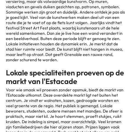
versiering, maar als volwaardige kunstvorm. Op muren,
viaducten en gevels duiken gezichten op, patronen, symbolen.
Sommige werken zijn groot en duidelijk. Andere ontdek je pas als
je goed kijkt. Veel van de kunstwerken maken deel uit van een
route die je te voet of op de fiets kunt volgen. Jaarlijks vindt het
festival Street Art Fest plaats, waarbij kunstenaars uit de hele
wereld samenkomen. Dan zie je live hoe een wand verandert in
een beeldverhaal. Buiten deze periode blijft er genoeg te zien.
Lokale initiatieven houden de dynamiek erin. Je merkt dat de
stad hier ruimte voor biedt. De kunst blijft niet hangen in musea,
maar leeft op straat. Dat geeft Grenoble een rauwe rand,
zonder schurend te worden.
Lokale specialiteiten proeven op de
markt van l'Estacade
Voor wie smaak wil proeven zonder opsmuk, biedt de markt van
l'Estacade uitkomst. Deze overdekte markt ligt net buiten het
centrum. Je vindt er walnoten, kazen, gedroogde worsten en
veel groente van de regio. Het publiek is gemengd. Lokale
bewoners, studenten, oudere mensen met mandjes. De sfeer is
praktisch, maar niet kil. Je hoort stemmen, proeft stukjes, ruikt
kruiden. De indeling is simpel, maar overzichtelijk. Veel kramen
zijn familiebedrijven die hier al jaren staan. Prijzen liggen vaak