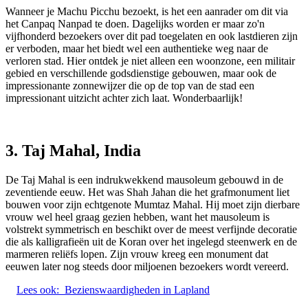
Wanneer je Machu Picchu bezoekt, is het een aanrader om dit via
het Canpaq Nanpad te doen. Dagelijks worden er maar zo'n
vijfhonderd bezoekers over dit pad toegelaten en ook lastdieren zijn
er verboden, maar het biedt wel een authentieke weg naar de
verloren stad. Hier ontdek je niet alleen een woonzone, een militair
gebied en verschillende godsdienstige gebouwen, maar ook de
impressionante zonnewijzer die op de top van de stad een
impressionant uitzicht achter zich laat. Wonderbaarlijk!
3. Taj Mahal, India
De Taj Mahal is een indrukwekkend mausoleum gebouwd in de
zeventiende eeuw. Het was Shah Jahan die het grafmonument liet
bouwen voor zijn echtgenote Mumtaz Mahal. Hij moet zijn dierbare
vrouw wel heel graag gezien hebben, want het mausoleum is
volstrekt symmetrisch en beschikt over de meest verfijnde decoratie
die als kalligrafieën uit de Koran over het ingelegd steenwerk en de
marmeren reliëfs lopen. Zijn vrouw kreeg een monument dat
eeuwen later nog steeds door miljoenen bezoekers wordt vereerd.
Lees ook:
Bezienswaardigheden in Lapland