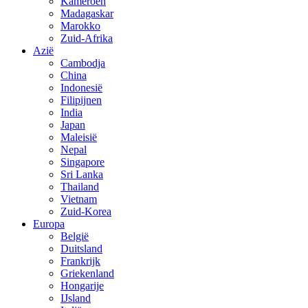
Kameroen
Madagaskar
Marokko
Zuid-Afrika
Azië
Cambodja
China
Indonesië
Filipijnen
India
Japan
Maleisië
Nepal
Singapore
Sri Lanka
Thailand
Vietnam
Zuid-Korea
Europa
België
Duitsland
Frankrijk
Griekenland
Hongarije
IJsland