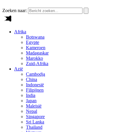
Zoeken naar:
Afrika
Botswana
Egypte
Kameroen
Madagaskar
Marokko
Zuid-Afrika
Azië
Cambodja
China
Indonesië
Filipijnen
India
Japan
Maleisië
Nepal
Singapore
Sri Lanka
Thailand