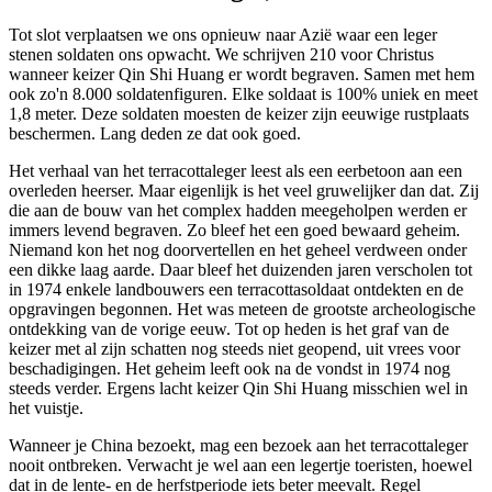
Tot slot verplaatsen we ons opnieuw naar Azië waar een leger
stenen soldaten ons opwacht. We schrijven 210 voor Christus
wanneer keizer Qin Shi Huang er wordt begraven. Samen met hem
ook zo'n 8.000 soldatenfiguren. Elke soldaat is 100% uniek en meet
1,8 meter. Deze soldaten moesten de keizer zijn eeuwige rustplaats
beschermen. Lang deden ze dat ook goed.
Het verhaal van het terracottaleger leest als een eerbetoon aan een
overleden heerser. Maar eigenlijk is het veel gruwelijker dan dat. Zij
die aan de bouw van het complex hadden meegeholpen werden er
immers levend begraven. Zo bleef het een goed bewaard geheim.
Niemand kon het nog doorvertellen en het geheel verdween onder
een dikke laag aarde. Daar bleef het duizenden jaren verscholen tot
in 1974 enkele landbouwers een terracottasoldaat ontdekten en de
opgravingen begonnen. Het was meteen de grootste archeologische
ontdekking van de vorige eeuw. Tot op heden is het graf van de
keizer met al zijn schatten nog steeds niet geopend, uit vrees voor
beschadigingen. Het geheim leeft ook na de vondst in 1974 nog
steeds verder. Ergens lacht keizer Qin Shi Huang misschien wel in
het vuistje.
Wanneer je China bezoekt, mag een bezoek aan het terracottaleger
nooit ontbreken. Verwacht je wel aan een legertje toeristen, hoewel
dat in de lente- en de herfstperiode iets beter meevalt. Regel