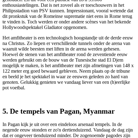
enthousiastelingen. Dat is net zoveel als er toeschouwers in het
Philipsstadion van PSV kunnen. Impressionant, vooral wetende dat
dit pronkstuk van de Romeinse suprematie niet eens in Rome terug
te vinden is. Toch werden er onder andere scènes van het bekende
Hollywoodspektakel Gladiator opgenomen.
Het amfitheater is een technologisch hoogstandje uit de derde eeuw
na Christus. Zo liepen er verschillende tunnels onder de arena van
waaruit wilde beesten met liften in de arena werden gehesen.
Hoewel de stenen van het amfitheater rond de zeventiende eeuw
werden gebruikt om de bouw van de Tunesische stad El Djem
mogelijk te maken, is het amfitheater met zijn afmetingen van 148 x
122 meter erg goed bewaard gebleven. Neem plaats op de tribune
en beeld je het spektakel in waar ze eeuwen geleden zo hard van
genoten. Gelukkig genieten we vandaag liever van een (h)eerlijke
pot voetbal.
5. De tempels van Pagan, Myanmar
In Pagan kijk je uit over een eindeloos arsenaal tempels. In de
negende eeuw stonden er zo'n dertienduizend. Vandaag de dag zijn
dat er ongeveer tienduizend minder. De zogenoemde pagodes zijn