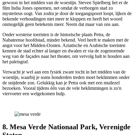
gewoon in het midden van de woestijn. Steven Spielberg liet er de
film India Jones opnemen, net omdat de verborgen stad zo
mysterieus oogt. Van zodra je door de toegangspoort loopt, lijken de
bekende verhoudingen niet meer te kloppen en heeft het woord
onmogelijk geen betekenis meer. Neem dat maar van ons aan.
Onder westerse toeristen is de historische plaats Petra, de
Nabateense hoofdstad, minder bekend. Veel heeft te maken met de
angst voor het Midden-Oosten. Aziatische en Arabische toeristen
kennen de stad echter al langer en dwalen er via de zogenoemde
weg van de façades naar het theater, om vervolg halt te houden aan
het paleisgraf.
Verwacht je wel aan een fysiek zware tocht in het midden van de
woestijn, waarbij je soms honderden treden moet beklimmen onder
de snijdende zon. Gelukkig kan je Petra ook met een muilezel
bezoeken. Vooral tijdens één van de vele beklimmingen is zo'n
viervoeter een welgekomen hulp.
8. Mesa Verde Nationaal Park, Verenigd
e