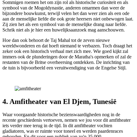
Sommigen roemen het om zijn rol als historische curiositeit en als
symbool van de Mogoldynastie, anderen omarmen dan weer de
bijzondere bouwkunst, terwijl velen het dan weer zien als een ode
aan de menselijke liefde die ook grote heersers niet onbewogen laat.
Zij zien het als een symbool van de menselijke drang naar liefde.
Schrik niet als je hier een huwelijksaanzoek mag aanschouwen.
Hoe dan ook behoort de Taj Mahal tot de zeven nieuwe
wereldwonderen en dat hoeft niemand te verbazen. Toch draagt het
zeker ook een historisch verhaal met zich mee. Wie goed kijkt zal
immers ook de plunderingen door de Maratha's opmerken of zal de
restanten van de Britse overheersing ontdekken. De inrichting van
de tuin is bijvoorbeeld een veruitwendiging van de Engelse Stijl.
4. Amfitheater van El Djem, Tunesië
Waar voorgaande historische bezienswaardigheden nog in de
recente geschiedenis vertoeven, nemen we jou voor dit amfitheater
iets verder mee terug in de tijd. In dit amfitheater vochten
gladiatoren, was er ruimte voor toneel en werden paardenraces
gehouden. En dit voor een publiek van zo'n 35.000