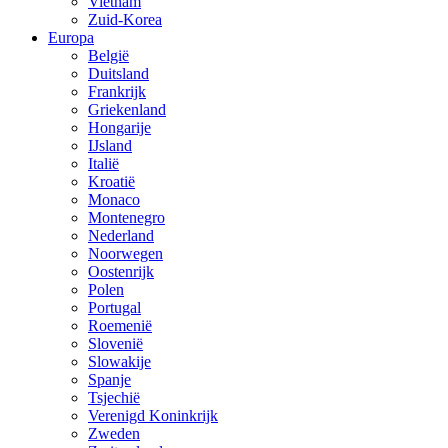
Vietnam
Zuid-Korea
Europa
België
Duitsland
Frankrijk
Griekenland
Hongarije
IJsland
Italië
Kroatië
Monaco
Montenegro
Nederland
Noorwegen
Oostenrijk
Polen
Portugal
Roemenië
Slovenië
Slowakije
Spanje
Tsjechië
Verenigd Koninkrijk
Zweden