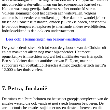
niet om echte watervallen, maar om het zogenoemde Kasteel van
Katoen waar trapsgewijze kalkterrassen het toonbeeld sieren.
Volgens sommigen doet het denken aan watervallen, volgens
anderen is het eerder een wolkentapijt. Hoe dan ook wandel je hier
tussen de Romeinse restanten, ontdek je Griekse baden, aanschouw
je oeroude tempels en exploreer je allerhande andere overblijfselen.
Indrukwekkend is dan ook een understatement.
Lees ook:
Herinneringen aan bezienswaardigheden
De geschiedenis strekt zich tot voor de geboorte van de Christus uit
en dat maakt het alleen nog maar bijzonderder. Het meest
opmerkelijke is misschien nog wel het amfitheater van Hiërapolis.
Een stuk kleiner dan het amfitheater van El Djem, maar de
supporters van voetbalclub Heracles Almelo zouden er zich met z'n
12.000 zeker thuis voelen.
7. Petra, Jordanië
De ruïnes van Petra behoren tot het select groepje complexen van de
antieke wereld die ook vandaag nog steeds kunnen betoveren. De
architectonische creaties snijden er tussen de steile heuvels en dit