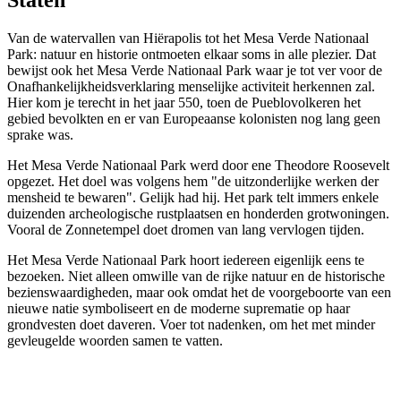
Staten
Van de watervallen van Hiërapolis tot het Mesa Verde Nationaal
Park: natuur en historie ontmoeten elkaar soms in alle plezier. Dat
bewijst ook het Mesa Verde Nationaal Park waar je tot ver voor de
Onafhankelijkheidsverklaring menselijke activiteit herkennen zal.
Hier kom je terecht in het jaar 550, toen de Pueblovolkeren het
gebied bevolkten en er van Europeaanse kolonisten nog lang geen
sprake was.
Het Mesa Verde Nationaal Park werd door ene Theodore Roosevelt
opgezet. Het doel was volgens hem "de uitzonderlijke werken der
mensheid te bewaren". Gelijk had hij. Het park telt immers enkele
duizenden archeologische rustplaatsen en honderden grotwoningen.
Vooral de Zonnetempel doet dromen van lang vervlogen tijden.
Het Mesa Verde Nationaal Park hoort iedereen eigenlijk eens te
bezoeken. Niet alleen omwille van de rijke natuur en de historische
bezienswaardigheden, maar ook omdat het de voorgeboorte van een
nieuwe natie symboliseert en de moderne suprematie op haar
grondvesten doet daveren. Voer tot nadenken, om het met minder
gevleugelde woorden samen te vatten.