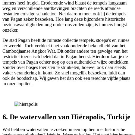
immers heel fragiel. Eroderende wind blaast de tempels langzaam
weg en verschillende aardbevingen brachten de reeds aftandse
restanten ernstige schade toe. Net daarom moet ook jij de tempels
van Pagan zeker bezoeken. Hoe lang deze bijzondere historische
bezienswaardigheden nog onder ons zullen zijn, is immers hoogst
onzeker.
De stad Pagan heeft de ruimste collectie tempels, stoepa's en ruïnes
ter wereld. Toch verbleekt het vaak onder de bekendheid van het
Cambodjaanse Angkor Wat. Dit onder andere ten gevolge van het
restrictief toeristisch beleid dat in Pagan heerst. Hierdoor kan je de
tempels van Pagan echter nog op een authentieke wijze ontdekken
zonder over bosjes toeristen te struikelen, hoewel ook daar steeds
vaker verandering in komt. Zo snel mogelijk bezoeken, luidt dan
ook de boodschap. Wij gaven het dan ook een terechte vijfde plaats
in onze top tien.
6. De watervallen van Hiërapolis, Turkije
Wat hebben watervallen te zoeken in een top tien met historische
bezienswaardigheden? Weinig. Maar ook alles. Het gaat hier immers