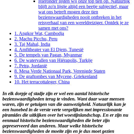
Hieronder lijsten wij onze top tien op. Natuurlijk
blijft zo'n lijstje altijd een beetje subjectief, maar
wat ons betreft mogen deze tien
bezienswaardigheden nooit ontbreken in het
reisverhaal van een wereldreiziger. Ontdek je ze
samen met ons?
1. Angkor Wat, Cambodja
2. Machu Picchu, Peru
3. Taj Mahal, India
4. Amfitheater van El Djem, Tunesië
5. De tempels van Pagan, Myanmar
6. De watervallen van Hiërapolis, Turkije
7. Petra, Jordanië
8. Mesa Verde Nationaal Park, Verenigde Staten
9. De graftombes van Mycene, Griekenland
10. Het terracottaleger, China
In elk dorpje of stadje zijn er wel een aantal historische
bezienswaardigheden terug te vinden. Want daar waar mensen
waren, zijn er getuigen van die aanwezigheid. Natuurlijk kan je
een hunebed in de verste verte vergelijken met impressionante
piramides die uitkijken over het woestijnlandschap. En er zijn nu
eenmaal historische bezienswaardigheden die beter zijn
gepreserveerd dan anderen. Maar welke historische
bezienswaardigheden de moeite zijn en je dus moet gezien