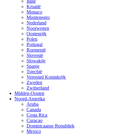
Italië
Kroatië
Monaco
Montenegro
Nederland
Noorwegen
Oostenrijk
Polen
Portugal
Roemenië
Slovenië
Slowakije
Spanje
Tsjechië
Verenigd Koninkrijk
Zweden
Zwitserland
Midden-Oosten
Noord-Amerika
Aruba
Canada
Costa Rica
Curaçao
Dominicaanse Republiek
Mexico