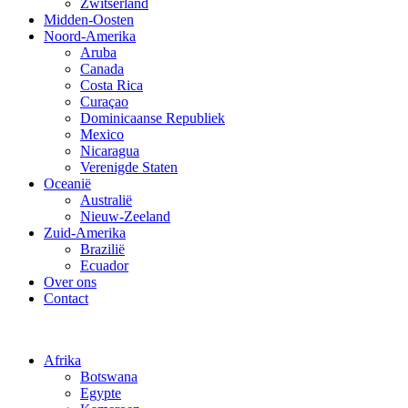
Zwitserland
Midden-Oosten
Noord-Amerika
Aruba
Canada
Costa Rica
Curaçao
Dominicaanse Republiek
Mexico
Nicaragua
Verenigde Staten
Oceanië
Australië
Nieuw-Zeeland
Zuid-Amerika
Brazilië
Ecuador
Over ons
Contact
Afrika
Botswana
Egypte