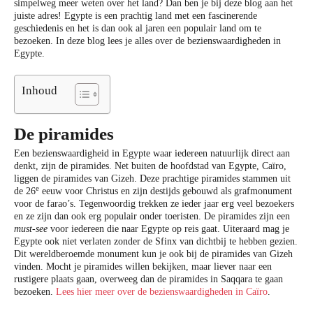
simpelweg meer weten over het land? Dan ben je bij deze blog aan het
juiste adres! Egypte is een prachtig land met een fascinerende
geschiedenis en het is dan ook al jaren een populair land om te
bezoeken. In deze blog lees je alles over de bezienswaardigheden in
Egypte.
Inhoud
De piramides
Een bezienswaardigheid in Egypte waar iedereen natuurlijk direct aan
denkt, zijn de piramides. Net buiten de hoofdstad van Egypte, Caïro,
liggen de piramides van Gizeh. Deze prachtige piramides stammen uit
e
de 26
eeuw voor Christus en zijn destijds gebouwd als grafmonument
voor de farao’s. Tegenwoordig trekken ze ieder jaar erg veel bezoekers
en ze zijn dan ook erg populair onder toeristen. De piramides zijn een
must-see
voor iedereen die naar Egypte op reis gaat. Uiteraard mag je
Egypte ook niet verlaten zonder de Sfinx van dichtbij te hebben gezien.
Dit wereldberoemde monument kun je ook bij de piramides van Gizeh
vinden. Mocht je piramides willen bekijken, maar liever naar een
rustigere plaats gaan, overweeg dan de piramides in Saqqara te gaan
bezoeken.
Lees hier meer over de bezienswaardigheden in Caïro
.