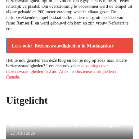
bezienswaardigheid ligt in het zuiden van Egypte en is in de 20
eeuw
letterlijk verplaatst. Om overstroming te voorkomen werd de tempel uit
elkaar gehaald en 200 meter verderop weer in elkaar gezet. De
indrukwekkende tempel bestaat onder andere uit grote beelden van
farao Ramses II en werd gebouwd om hem en zijn vrouw Nefertari te
eren.
Lees ook:
Bezienswaardigheden in Madagaskar
Heb je nou genoten van deze blog en ben je nog op zoek naar andere
bezienswaardigheden? Lees dan ook zeker
onze blogs over
bezienswaardigheden in Zuid-Afrika
en
bezienswaardigheden in
Canada.
Uitgelicht
Bezienswaardigheden in Scheveningen
22 JULI 2026