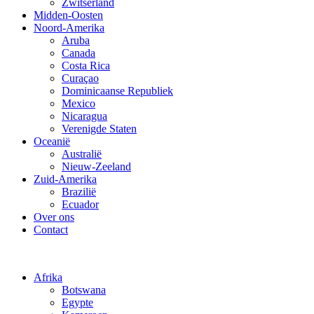
Zwitserland
Midden-Oosten
Noord-Amerika
Aruba
Canada
Costa Rica
Curaçao
Dominicaanse Republiek
Mexico
Nicaragua
Verenigde Staten
Oceanië
Australië
Nieuw-Zeeland
Zuid-Amerika
Brazilië
Ecuador
Over ons
Contact
Afrika
Botswana
Egypte