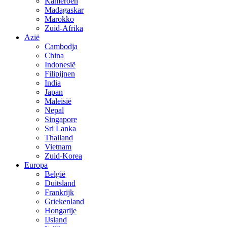
Kameroen
Madagaskar
Marokko
Zuid-Afrika
Azië
Cambodja
China
Indonesië
Filipijnen
India
Japan
Maleisië
Nepal
Singapore
Sri Lanka
Thailand
Vietnam
Zuid-Korea
Europa
België
Duitsland
Frankrijk
Griekenland
Hongarije
IJsland