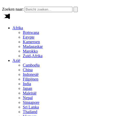
Zoeken naar:
Afrika
Botswana
Egypte
Kameroen
Madagaskar
Marokko
Zuid-Afrika
Azië
Cambodja
China
Indonesië
Filipijnen
India
Japan
Maleisië
Nepal
Singapore
Sri Lanka
Thailand