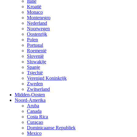
Italië
Kroatië
Monaco
Montenegro
Nederland
Noorwegen
Oostenrijk
Polen
Portugal
Roemenië
Slovenië
Slowakije
Spanje
Tsjechië
Verenigd Koninkrijk
Zweden
Zwitserland
Midden-Oosten
Noord-Amerika
Aruba
Canada
Costa Rica
Curaçao
Dominicaanse Republiek
Mexico