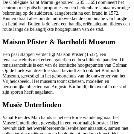
De Collégiale Saint-Martin (gebouwd 1235-1365) domineert het
centrum met gotische proporties en een herkenbare lantaarnvormige
bekroning op de zuidtoren, aangebracht na een brand in 1572.
Binnen draait alles om de indrukwekkende combinatie van hoogte
en lichtinval. Buiten is de kerk een handig oriëntatiepunt tijdens een
route langs de belangrijkste hoogtepunten van de stad.
Maison Pfister & Bartholdi Museum
Een paar stappen verder ligt Maison Pfister (1537), een
renaissancehuis met erkers, galerijen en beschilderde panelen. Dit
renaissancehuis is een van de iconische hoogtepunten van Colmar.
Op de hoek van dezelfde straat bevindt zich ook het Bartholdi
Museum, gevestigd in het geboortehuis van de ontwerper van het
Vrijheidsbeeld. Het museum toont schetsen, modellen en
persoonlijke objecten van Auguste Bartholdi, die overal in de stad
zijn sporen heeft nagelaten.
Musée Unterlinden
Vanaf Rue des Marchands is het een korte wandeling naar het
Musée Unterlinden, gevestigd in een voormalig klooster. Hier
bevindt zich het wereldberoemde Isenheimer altaarstuk, samen met
collecties die variëren van archeologie tot moderne kunst. Het