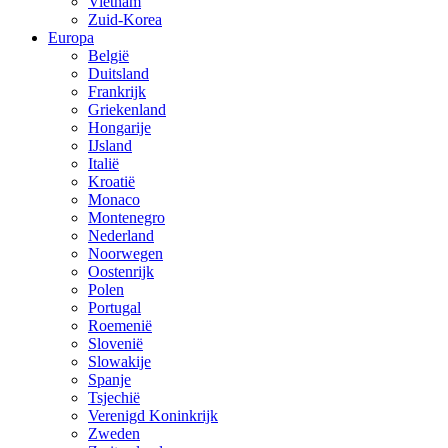
Vietnam
Zuid-Korea
Europa
België
Duitsland
Frankrijk
Griekenland
Hongarije
IJsland
Italië
Kroatië
Monaco
Montenegro
Nederland
Noorwegen
Oostenrijk
Polen
Portugal
Roemenië
Slovenië
Slowakije
Spanje
Tsjechië
Verenigd Koninkrijk
Zweden