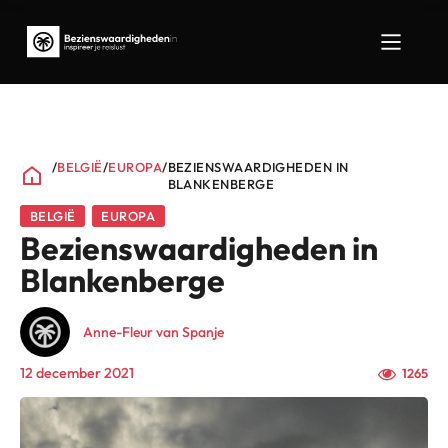
/
BELGIË
/
EUROPA
/
BEZIENSWAARDIGHEDEN IN
BLANKENBERGE
BELGIË
EUROPA
Bezienswaardigheden in
Blankenberge
Anne-Fleur van Spanje
12 december 2021
1265