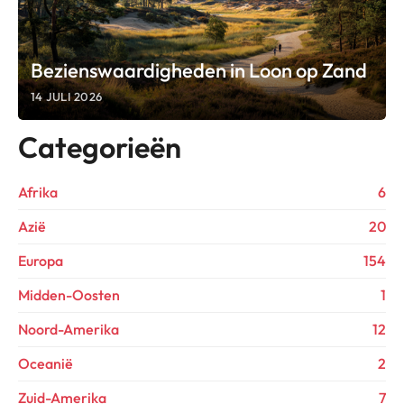
Bezienswaardigheden in Loon op Zand
14 JULI 2026
Categorieën
Afrika
6
Azië
20
Europa
154
Midden-Oosten
1
Noord-Amerika
12
Oceanië
2
Zuid-Amerika
7