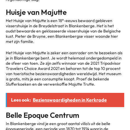
Huisje van Majutte
e
Het Huisje van Majutte is een 18
-eeuws bewaard gebleven
vissershuisje in de Breydelstraat in Blankenberge. Het is het
oudst bewaarde en geklasseerde vissershuisje van de Belgische
kust. Pieter de Bruyne, een Blankenbergse visser woonde hier
met zijn familie.
Het Huisje van Majutte is zeker een aanrader om te bezoeken als
je in Blankenberge bent. Je wordt helemaal ondergedompeld in
de sfeer van toen. Ze zijn zelfs winnaar van de 2021 Tripadvisor
Travelers Choice Award 2021 en behoren tot de top 10 procent
van toeristische bezienswaardigheden wereldwijd. Het museum
is gratis, mits je een consumptie koopt. Proef de bekende
Slufferkoeken en de verwenkoffie Majutte Trutte.
Lees ook:
Bezienswaardigheden in Kerkrade
Belle Epoque Centrum
In Blankenberge vind je een groot aantal villa’s uit de belle
époqueperiode, een periode van 1870 tot 1914 waarin de