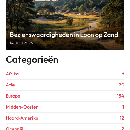
Bezienswaardigheden in Loon op Zand
14 JULI 2026
Categorieën
Afrika
6
Azië
20
Europa
154
Midden-Oosten
1
Noord-Amerika
12
Oceanië
2