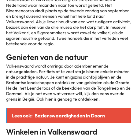
Nederland waar maanden naar toe wordt geleefd. Het
Bloemencorso vindt plaats op de tweede zondag van september
en brengt duizend mensen vanuit het hele land naar
Valkenswaard. Als je liever houdt van een wat rustigere activiteit,
bezoek dan één van de drie musea die het dorp telt. In museum
het Valkenrij en Sigarenmakers wordt zowel de valkerij als de
sigarenindustrie getoond. Twee handels die in het verleden veel
betekende voor de regio.
Genieten van de natuur
Valkenswaard wordt omringd door adembenemende
natuurgebieden. Per fiets of te voet sta je binnen enkele minuten
in de prachtige natuur. Je kunt enigszins dichtbij blijven en de
Brabantse landschappen ontdekken van gebieden als de Groote
Heide, het Leenderbos of de beekdalen van de Tongelreep en de
Dommel. Als je net even wat verder wilt, kijk dan eens over de
grens in België. Ook hier is genoeg te ontdekken.
Lees ook:
Bezienswaardigheden in Doorn
Winkelen in Valkenswaard