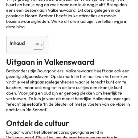
buurt en ben je nog op zoek naar een leuk dagje uit? Breng dan
eens een bezoek aan Valkenswaard. Dit dorp gelegen in de
provincie Noord-Brabant heeft leuke attracties en mooie
bezienswaardigheden. Welke dit allemaal zijn, vertellen wij je in
deze blog.
Inhoud
Uitgaan in Valkenswaard
Brabanders zijn Bourgondiërs. Valkenswaard heeft dan ook een
gezellig uitgaansleven. Op de markt in het hart van het centrum
vindt je veel uitgaansgelegenheden waar je terecht kunt om te
lunchen, maar ook nog tot in de late uurtjes een drankje kunt
doen. Voor jong en oud zijn er genoeg plekken om heerlijk te
vertoeven. Zo kun je voor de meest heerlijke Hollandse asperges
terecht bij eetcafé ‘In de Sleutel’ of met je voeten van de vloer in
nachtclub ‘de Senaat’.
Ontdek de cultuur
Elk jaar wordt het Bloemencorso georganiseerd in
Valkenswaard. Dit is één van de grootste evenementen in