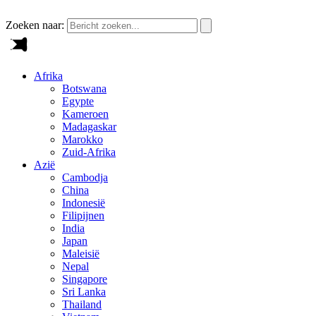
Zoeken naar:
Afrika
Botswana
Egypte
Kameroen
Madagaskar
Marokko
Zuid-Afrika
Azië
Cambodja
China
Indonesië
Filipijnen
India
Japan
Maleisië
Nepal
Singapore
Sri Lanka
Thailand