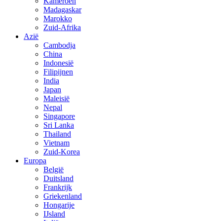
Kameroen
Madagaskar
Marokko
Zuid-Afrika
Azië
Cambodja
China
Indonesië
Filipijnen
India
Japan
Maleisië
Nepal
Singapore
Sri Lanka
Thailand
Vietnam
Zuid-Korea
Europa
België
Duitsland
Frankrijk
Griekenland
Hongarije
IJsland