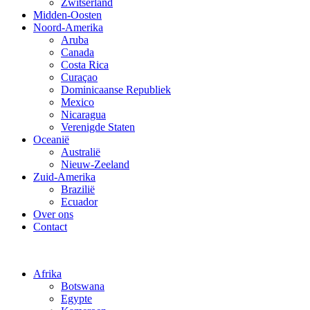
Zwitserland
Midden-Oosten
Noord-Amerika
Aruba
Canada
Costa Rica
Curaçao
Dominicaanse Republiek
Mexico
Nicaragua
Verenigde Staten
Oceanië
Australië
Nieuw-Zeeland
Zuid-Amerika
Brazilië
Ecuador
Over ons
Contact
Afrika
Botswana
Egypte