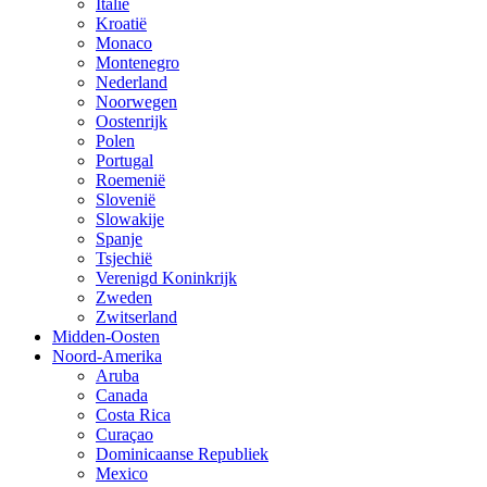
Italië
Kroatië
Monaco
Montenegro
Nederland
Noorwegen
Oostenrijk
Polen
Portugal
Roemenië
Slovenië
Slowakije
Spanje
Tsjechië
Verenigd Koninkrijk
Zweden
Zwitserland
Midden-Oosten
Noord-Amerika
Aruba
Canada
Costa Rica
Curaçao
Dominicaanse Republiek
Mexico