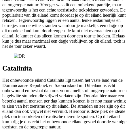
en ongerepte natuur. Vroeger was dit een onbekend pareltje, maar
tegenwoordig is het een echte toeristische trekpleister geworden. De
populariteit van dit eiland komt doordat je op dit eiland heerlijk kunt
relaxen. Tegenwoordig liggen er een aantal leuke restaurantjes en
barretjes aan de witte stranden waardoor je makkelijk een dagje op
dit mooie eiland kunt doorbrengen. Je kunt niet overnachten op dit
eiland. Je kunt er dus alleen komen door een tour te boeken. Helaas
kun je dus maar maximaal een dagje verblijven op dit eiland, toch is
het de tour zeker waard.
Catalinita
Het onbewoonde eiland Catalinita ligt tussen het vaste land van de
Dominicaanse Republiek en Saona island in. Dit eiland is écht
onbewoond en bestaat dan ook voornamelijk uit ongerepte natuur en
hagelwitte stranden die vrijwel verlaten zijn. Doordat hier maar een
beperkt aantal mensen per dag kunnen komen is er nog maar weinig
te zien van het toerisme op dit eiland. De stranden en zee zijn op dit
eiland dan ook vrijwel niet vervuild. Hierdoor is deze plek de ideale
plek om te snorkelen of exotische dieren te spotten. Op dit eiland
kun krijg je dus echt het onbewoonde eiland gevoel door de weinige
toeristen en de ongerepte natuur.