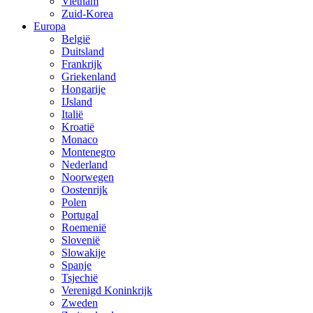
Vietnam
Zuid-Korea
Europa
België
Duitsland
Frankrijk
Griekenland
Hongarije
IJsland
Italië
Kroatië
Monaco
Montenegro
Nederland
Noorwegen
Oostenrijk
Polen
Portugal
Roemenië
Slovenië
Slowakije
Spanje
Tsjechië
Verenigd Koninkrijk
Zweden