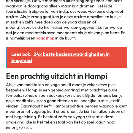
een sprookje. De wit marmeren uitstraling zorgt voor een zicht
waarvan je doorgaans alleen maar kan dromen. Het is de
toeristische trekpleister van India, dus wees voorbereid op veel
drukte. Als je vroeg gaat kan je deze drukte omzeilen en kun je
misschien zelfs mee doen aan de yoga klassen of
meditatiesessies die hier vaker worden gegeven. Let er wel op
dat je een meditatiekussen meeneemt als je dit van plan bent. Er
is namelijk geen
yogashop
in de buurt.
Lees ook:
24x beste bezienswaardigheden in
Engeland
Een prachtig uitzicht in Hampi
Als je van mediteren en yoga houdt moet je zeker deze plek
bezoeken. Hampi is een gebied omringd met prachtige oude
tempels, ruïnes en een backpackers sfeer. Bij de tempels kun je
op je meditatiekussen gaan zitten en de innerlijke rust in jezelf
vinden. Daarnaast heeft Hampi prachtige bergen waarop je kunt
mediteren of yoga op kunt uitoefenen. Je kunt dit alleen doen of
met begeleiding. Er bestaat zelfs een yoga retreat in deze
omgeving, die in het teken staat van het op zoek gaan naar
innerlijke rust.