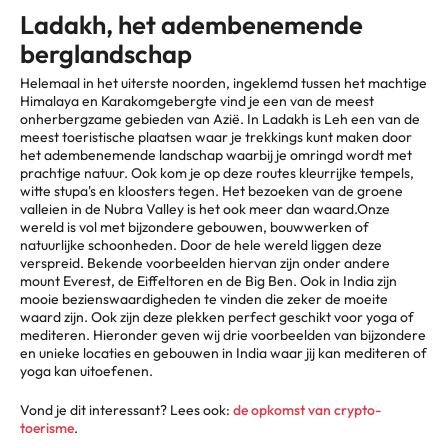
Ladakh, het adembenemende
berglandschap
Helemaal in het uiterste noorden, ingeklemd tussen het machtige
Himalaya en Karakomgebergte vind je een van de meest
onherbergzame gebieden van Azië. In Ladakh is Leh een van de
meest toeristische plaatsen waar je trekkings kunt maken door
het adembenemende landschap waarbij je omringd wordt met
prachtige natuur. Ook kom je op deze routes kleurrijke tempels,
witte stupa's en kloosters tegen. Het bezoeken van de groene
valleien in de Nubra Valley is het ook meer dan waard.Onze
wereld is vol met bijzondere gebouwen, bouwwerken of
natuurlijke schoonheden. Door de hele wereld liggen deze
verspreid. Bekende voorbeelden hiervan zijn onder andere
mount Everest, de Eiffeltoren en de Big Ben. Ook in India zijn
mooie bezienswaardigheden te vinden die zeker de moeite
waard zijn. Ook zijn deze plekken perfect geschikt voor yoga of
mediteren. Hieronder geven wij drie voorbeelden van bijzondere
en unieke locaties en gebouwen in India waar jij kan mediteren of
yoga kan uitoefenen.
Vond je dit interessant? Lees ook:
de opkomst van crypto-
toerisme
.