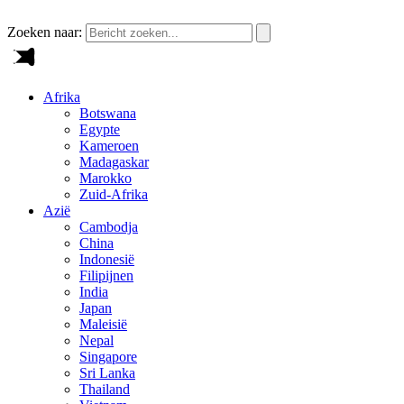
Zoeken naar:
Afrika
Botswana
Egypte
Kameroen
Madagaskar
Marokko
Zuid-Afrika
Azië
Cambodja
China
Indonesië
Filipijnen
India
Japan
Maleisië
Nepal
Singapore
Sri Lanka
Thailand