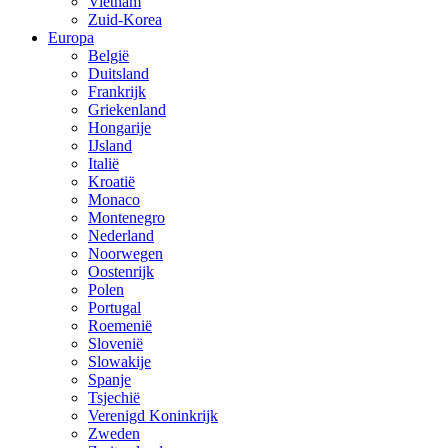
Vietnam
Zuid-Korea
Europa
België
Duitsland
Frankrijk
Griekenland
Hongarije
IJsland
Italië
Kroatië
Monaco
Montenegro
Nederland
Noorwegen
Oostenrijk
Polen
Portugal
Roemenië
Slovenië
Slowakije
Spanje
Tsjechië
Verenigd Koninkrijk
Zweden