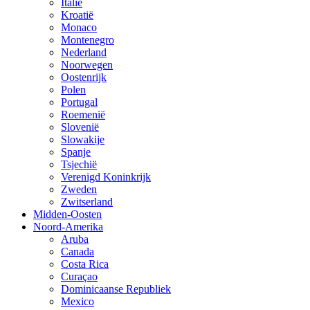
Italië
Kroatië
Monaco
Montenegro
Nederland
Noorwegen
Oostenrijk
Polen
Portugal
Roemenië
Slovenië
Slowakije
Spanje
Tsjechië
Verenigd Koninkrijk
Zweden
Zwitserland
Midden-Oosten
Noord-Amerika
Aruba
Canada
Costa Rica
Curaçao
Dominicaanse Republiek
Mexico