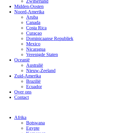
Zwitserland
Midden-Oosten
Noord-Amerika
Aruba
Canada
Costa Rica
Curaçao
Dominicaanse Republiek
Mexico
Nicaragua
Verenigde Staten
Oceanië
Australië
Nieuw-Zeeland
Zuid-Amerika
Brazilië
Ecuador
Over ons
Contact
Afrika
Botswana
Egypte