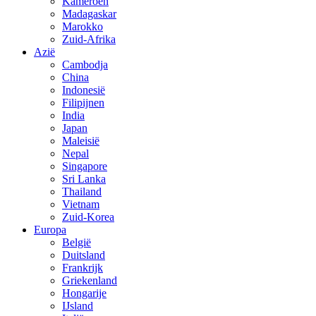
Kameroen
Madagaskar
Marokko
Zuid-Afrika
Azië
Cambodja
China
Indonesië
Filipijnen
India
Japan
Maleisië
Nepal
Singapore
Sri Lanka
Thailand
Vietnam
Zuid-Korea
Europa
België
Duitsland
Frankrijk
Griekenland
Hongarije
IJsland