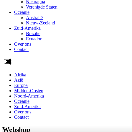
Nicaragua
Verenigde Staten
Oceanië
Australië
Nieuw-Zeeland
Zuid-Amerika
Brazilië
Ecuador
Over ons
Contact
Afrika
Azië
Europa
Midden-Oosten
Noord-Amerika
Oceanië
Zuid-Amerika
Over ons
Contact
Webshop