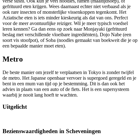
verse sushi. Ook kun je veel noodles, ramen (maaltijdsoep), of
gefrituurd eten krijgen. Wees daarnaast echter niet verbaasd als je
ook rare insecten of monsterlijke vissenkoppen tegenkomt. Het
Aziatische eten is iets minder kieskeurig als dat van ons. Perfect
voor de meer avontuurlijke reiziger. Wil je meer typisch voedsel
leren kennen? Ga dan eens op zoek naar Monjayaki (gefrituurd
beslag met verschillende vloeibare ingrediënten), Dojo Nabe (een
soort vis stoofpot), of Soba (noodles gemaakt van boekweit die je op
een bepaalde manier moet eten).
Metro
De beste manier om jezelf te verplaatsen in Tokyo is zonder twijfel
de metro. Het Japanse openbaar vervoer is supergoed geregeld en je
bent in een mum van tijd op je bestemming. Dit is dan ook het
advies in plaats van een auto of de fiets. Het is een supersysteem
waarbij je nooit lang hoeft te wachten.
Uitgelicht
Bezienswaardigheden in Scheveningen