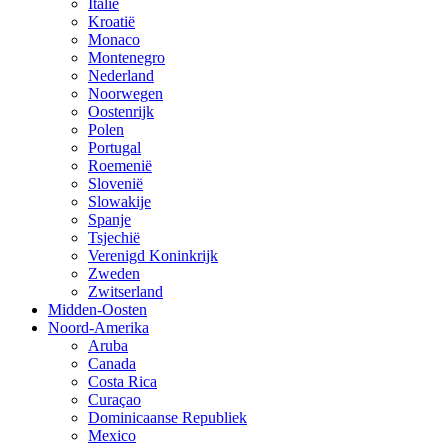
Italië
Kroatië
Monaco
Montenegro
Nederland
Noorwegen
Oostenrijk
Polen
Portugal
Roemenië
Slovenië
Slowakije
Spanje
Tsjechië
Verenigd Koninkrijk
Zweden
Zwitserland
Midden-Oosten
Noord-Amerika
Aruba
Canada
Costa Rica
Curaçao
Dominicaanse Republiek
Mexico