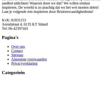
aardbol uitlichten! Waarom doen we dat? We willen reislust
inspireren. De wereld is zo prachtig dat we het wel moeten delen!
Laat je volgende reis inspireren door Bezienswaardighedenin!
KvK: 81831153
Arendstraat 4, 6135 KT Sittard
Tel: 06-42397441
Pagina's
Over ons
Contact
Sitemap
Algemene voorwaarden
Privacyverklaring
Categorieën
Afrika
Azië
Europa
Noord-Amerika
Oceanië
Zuid-Amerika