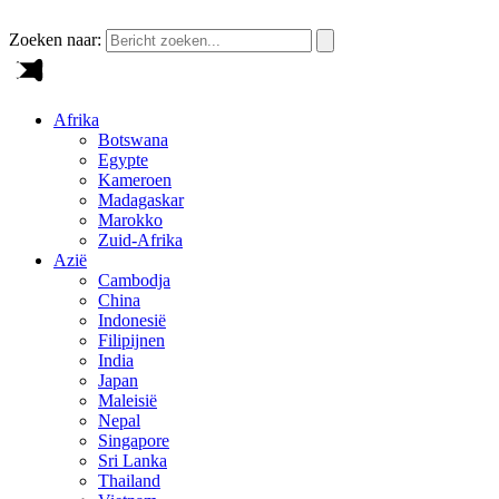
Zoeken naar:
Afrika
Botswana
Egypte
Kameroen
Madagaskar
Marokko
Zuid-Afrika
Azië
Cambodja
China
Indonesië
Filipijnen
India
Japan
Maleisië
Nepal
Singapore
Sri Lanka
Thailand