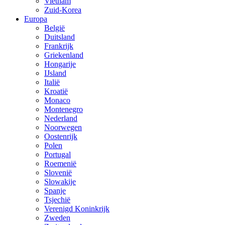
Vietnam
Zuid-Korea
Europa
België
Duitsland
Frankrijk
Griekenland
Hongarije
IJsland
Italië
Kroatië
Monaco
Montenegro
Nederland
Noorwegen
Oostenrijk
Polen
Portugal
Roemenië
Slovenië
Slowakije
Spanje
Tsjechië
Verenigd Koninkrijk
Zweden