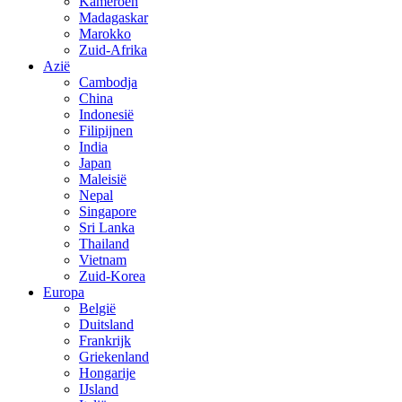
Kameroen
Madagaskar
Marokko
Zuid-Afrika
Azië
Cambodja
China
Indonesië
Filipijnen
India
Japan
Maleisië
Nepal
Singapore
Sri Lanka
Thailand
Vietnam
Zuid-Korea
Europa
België
Duitsland
Frankrijk
Griekenland
Hongarije
IJsland