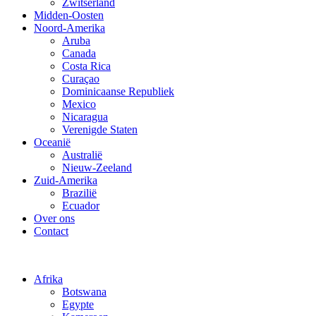
Zwitserland
Midden-Oosten
Noord-Amerika
Aruba
Canada
Costa Rica
Curaçao
Dominicaanse Republiek
Mexico
Nicaragua
Verenigde Staten
Oceanië
Australië
Nieuw-Zeeland
Zuid-Amerika
Brazilië
Ecuador
Over ons
Contact
Afrika
Botswana
Egypte