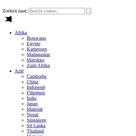
Zoeken naar:
Afrika
Botswana
Egypte
Kameroen
Madagaskar
Marokko
Zuid-Afrika
Azië
Cambodja
China
Indonesië
Filipijnen
India
Japan
Maleisië
Nepal
Singapore
Sri Lanka
Thailand