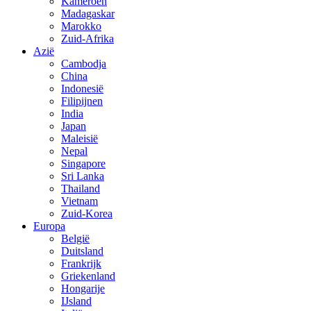
Kameroen
Madagaskar
Marokko
Zuid-Afrika
Azië
Cambodja
China
Indonesië
Filipijnen
India
Japan
Maleisië
Nepal
Singapore
Sri Lanka
Thailand
Vietnam
Zuid-Korea
Europa
België
Duitsland
Frankrijk
Griekenland
Hongarije
IJsland