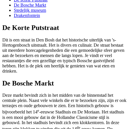
De Bosche Markt
Stedelijk museum
Drakenfontein
De Korte Putstraat
Dit is een straat in Den Bosh dat het historische uiterlijk van 's-
Hertogenbosch uitstraalt. Het is divers en culinair. De straat bestaat
uit meerdere horecagelegenheden die een gemoedelijke sfeer geven
aan de bezoekers en mensen die langs lopen. Je vindt er veel
restaurantjes die een gezellige en typisch Bossche gastvrijheid
hebben. Het is de plek om heerlijk te genieten van wat eten en
drinken.
De Bosche Markt
Deze markt bevindt zich in het midden van de binnenstad het
centrale plein. Naast vele winkels die er te bezoeken zijn, zijn er ook
terrasjes en oude gebouwen te zien. Een historisch gebouw is
e
bijvoorbeeld het 14
-eeuwse Stadhuis en De Moriaan. Het stadhuis
is een mooi gebouw dat in de Hollandse Classicisme stijl is
gebouwd. In het stadhuis bevindt zich een klokkentoren. In deze
de
toren zijn klokken te vinden die uit de 14
eeuw komen. De