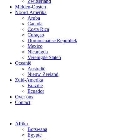
Zwitserland
Midden-Oosten
Noord-Amerika
Aruba
Canada
Costa Rica
Curaçao
Dominicaanse Republiek
Mexico
Nicaragua
Verenigde Staten
Oceanië
Australië
Nieuw-Zeeland
Zuid-Amerika
Brazilië
Ecuador
Over ons
Contact
Afrika
Botswana
Egypte