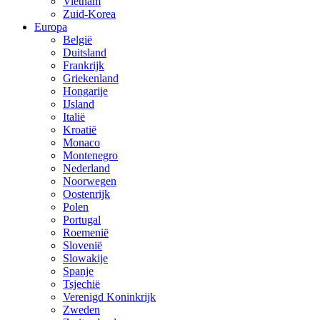
Vietnam
Zuid-Korea
Europa
België
Duitsland
Frankrijk
Griekenland
Hongarije
IJsland
Italië
Kroatië
Monaco
Montenegro
Nederland
Noorwegen
Oostenrijk
Polen
Portugal
Roemenië
Slovenië
Slowakije
Spanje
Tsjechië
Verenigd Koninkrijk
Zweden