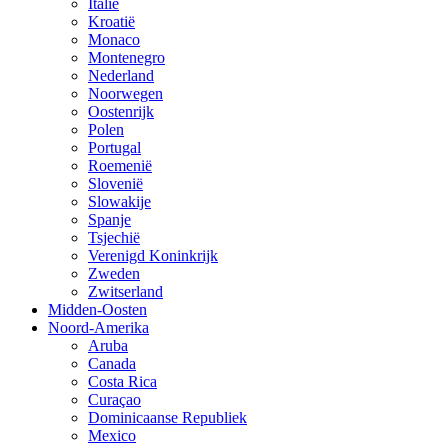
Italië
Kroatië
Monaco
Montenegro
Nederland
Noorwegen
Oostenrijk
Polen
Portugal
Roemenië
Slovenië
Slowakije
Spanje
Tsjechië
Verenigd Koninkrijk
Zweden
Zwitserland
Midden-Oosten
Noord-Amerika
Aruba
Canada
Costa Rica
Curaçao
Dominicaanse Republiek
Mexico