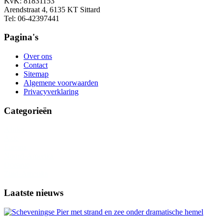
KvK: 81831153
Arendstraat 4, 6135 KT Sittard
Tel: 06-42397441
Pagina's
Over ons
Contact
Sitemap
Algemene voorwaarden
Privacyverklaring
Categorieën
Afrika
Azië
Europa
Noord-Amerika
Oceanië
Zuid-Amerika
Laatste nieuws