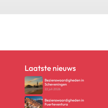
Laatste nieuws
Bezienswaardigheden in
Scheveningen
22 juli 2026
Bezienswaardigheden in
Fuerteventura