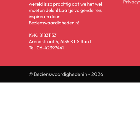
Privacy
wereld is zo prachtig dat we het wel
moeten delen! Laat je volgende reis
inspireren door
Bezienswaardighedenin!
KvK: 81831153
Arendstraat 4, 6135 KT Sittard
Tel: 06-42397441
© Bezienswaardighedenin -
2026