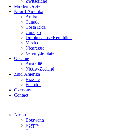
Zwitserland
Midden-Oosten
Noord-Amerika
Aruba
Canada
Costa Rica
Curaçao
Dominicaanse Republiek
Mexico
Nicaragua
Verenigde Staten
Oceanië
Australië
Nieuw-Zeeland
Zuid-Amerika
Brazilië
Ecuador
Over ons
Contact
Afrika
Botswana
Egypte