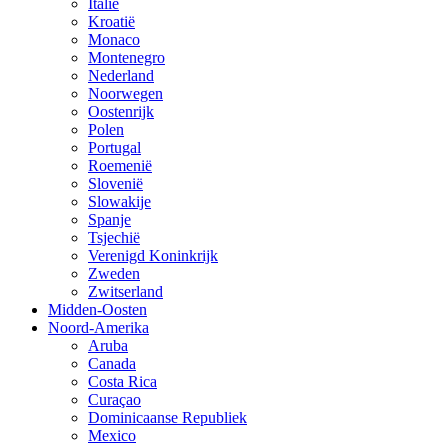
Italië
Kroatië
Monaco
Montenegro
Nederland
Noorwegen
Oostenrijk
Polen
Portugal
Roemenië
Slovenië
Slowakije
Spanje
Tsjechië
Verenigd Koninkrijk
Zweden
Zwitserland
Midden-Oosten
Noord-Amerika
Aruba
Canada
Costa Rica
Curaçao
Dominicaanse Republiek
Mexico