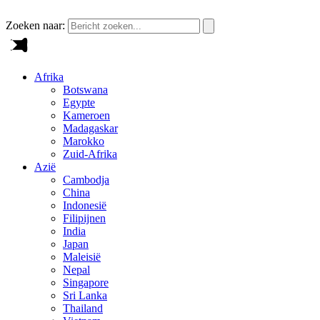
Zoeken naar:
Afrika
Botswana
Egypte
Kameroen
Madagaskar
Marokko
Zuid-Afrika
Azië
Cambodja
China
Indonesië
Filipijnen
India
Japan
Maleisië
Nepal
Singapore
Sri Lanka
Thailand