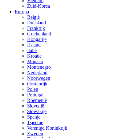
Vietnam
Zuid-Korea
Europa
België
Duitsland
Frankrijk
Griekenland
Hongarije
IJsland
Italië
Kroatië
Monaco
Montenegro
Nederland
Noorwegen
Oostenrijk
Polen
Portugal
Roemenië
Slovenië
Slowakije
Spanje
Tsjechië
Verenigd Koninkrijk
Zweden