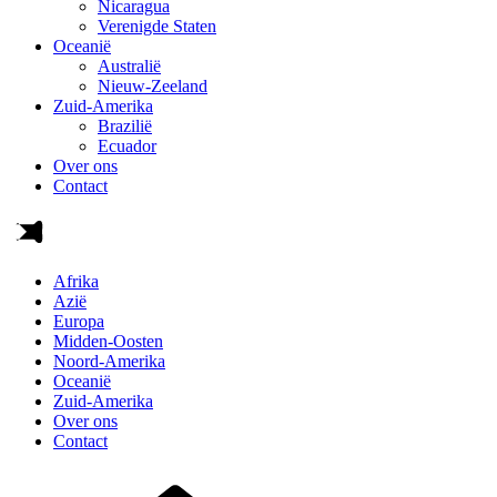
Nicaragua
Verenigde Staten
Oceanië
Australië
Nieuw-Zeeland
Zuid-Amerika
Brazilië
Ecuador
Over ons
Contact
Afrika
Azië
Europa
Midden-Oosten
Noord-Amerika
Oceanië
Zuid-Amerika
Over ons
Contact