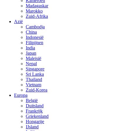
Kameroen
Madagaskar
Marokko
Zuid-Afrika
Azië
Cambodja
China
Indonesië
Filipijnen
India
Japan
Maleisië
Nepal
Singapore
Sri Lanka
Thailand
Vietnam
Zuid-Korea
Europa
België
Duitsland
Frankrijk
Griekenland
Hongarije
IJsland